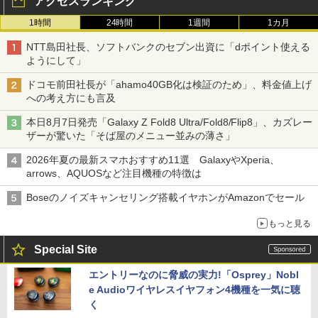
アクセスランキング
1時間
24時間
1週間
1カ月
NTT島田社長、ソフトバンクのセブン出資に「dポイント使える
ようにして」
ドコモ前田社長が「ahamo40GB化は検証のため」、料金値上げ
への考え方にも言及
本日8月7日発売「Galaxy Z Fold8 Ultra/Fold8/Flip8」、カズレー
ザーが驚いた「そば屋のメニュー並みの薄さ」
2026年夏の最新スマホおすすめ11選 GalaxyやXperia、
arrows、AQUOSなど注目機種の特徴は
Boseのノイズキャンセリング搭載イヤホンがAmazonでセール
もっと見る
Special Site
エントリーなのに脅威の実力!「Osprey」Nobl
e Audioワイヤレスイヤフォン4機種を一気に聴
く