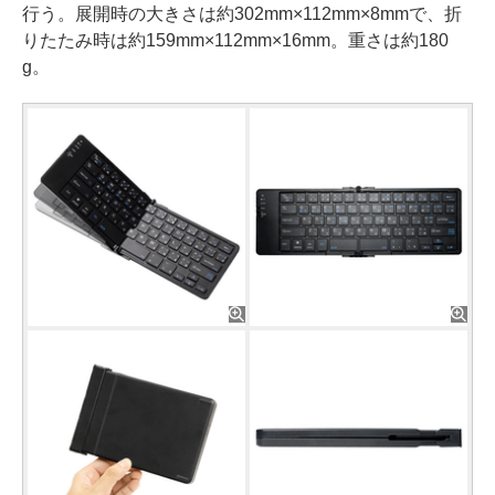
行う。展開時の大きさは約302mm×112mm×8mmで、折
りたたみ時は約159mm×112mm×16mm。重さは約180
g。