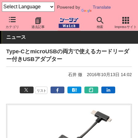
Powered by
Translate
ケータイ Watch
周辺機器/アクセサリー
その他
カテゴリ
過去記事
検索
Impressサイト
ニュース
Type-CとmicroUSBの両方で使えるカードリーダ
ー付きUSBアダプター
石井 徹
2016年10月13日 14:02
リスト