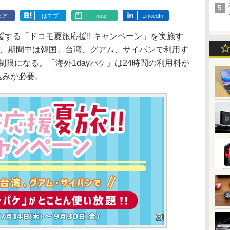
ェア
はてブ
note
LinkedIn
する「ドコモ夏旅応援!! キャンペーン」を実施す
日で、期間中は韓国、台湾、グアム、サイパンで利用す
制限になる。「海外1dayパケ」は24時間の利用料が
込みが必要。