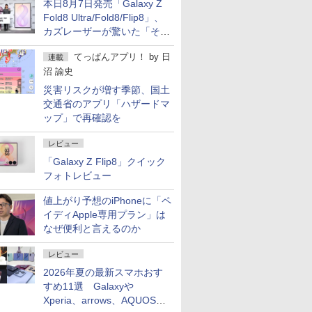
本日8月7日発売「Galaxy Z
Fold8 Ultra/Fold8/Flip8」、
カズレーザーが驚いた「そば
屋のメニュー並みの薄さ」
てっぱんアプリ！
by
日
連載
沼 諭史
災害リスクが増す季節、国土
交通省のアプリ「ハザードマ
ップ」で再確認を
レビュー
「Galaxy Z Flip8」クイック
フォトレビュー
値上がり予想のiPhoneに「ペ
イディApple専用プラン」は
なぜ便利と言えるのか
レビュー
2026年夏の最新スマホおす
すめ11選 Galaxyや
Xperia、arrows、AQUOSな