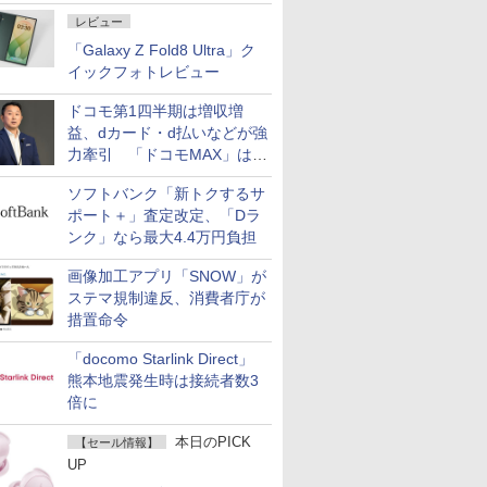
ど注目機種の特徴は
レビュー
「Galaxy Z Fold8 Ultra」ク
イックフォトレビュー
ドコモ第1四半期は増収増
益、dカード・d払いなどが強
力牽引 「ドコモMAX」は
400万契約突破
ソフトバンク「新トクするサ
ポート＋」査定改定、「Dラ
ンク」なら最大4.4万円負担
画像加工アプリ「SNOW」が
ステマ規制違反、消費者庁が
措置命令
「docomo Starlink Direct」
熊本地震発生時は接続者数3
倍に
本日のPICK
【セール情報】
UP