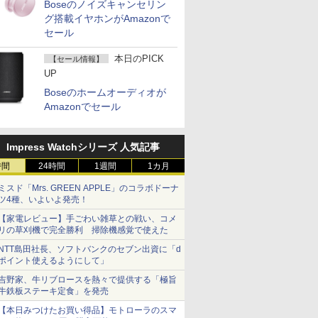
Boseのノイズキャンセリン
グ搭載イヤホンがAmazonで
セール
本日のPICK
【セール情報】
UP
Boseのホームオーディオが
Amazonでセール
Impress Watchシリーズ 人気記事
時間
24時間
1週間
1カ月
ミスド「Mrs. GREEN APPLE」のコラボドーナ
ツ4種、いよいよ発売！
【家電レビュー】手ごわい雑草との戦い、コメ
リの草刈機で完全勝利 掃除機感覚で使えた
NTT島田社長、ソフトバンクのセブン出資に「d
ポイント使えるようにして」
吉野家、牛リブロースを熱々で提供する「極旨
牛鉄板ステーキ定食」を発売
【本日みつけたお買い得品】モトローラのスマ