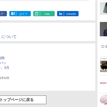
ェア
はてブ
note
LinkedIn
」について
時間
トパッ
」3月
年1月12日
トップページに戻る