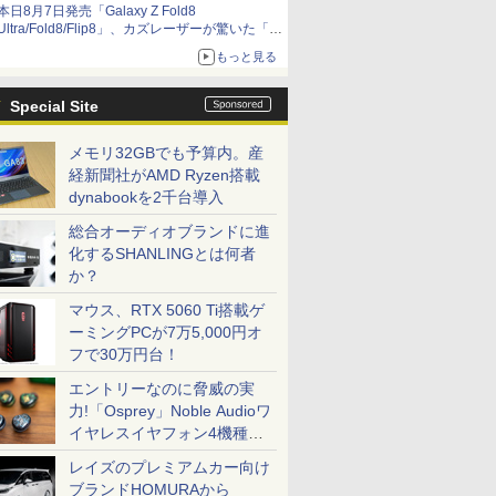
本日8月7日発売「Galaxy Z Fold8
Ultra/Fold8/Flip8」、カズレーザーが驚いた「そ
ば屋のメニュー並みの薄さ」
もっと見る
Special Site
メモリ32GBでも予算内。産
経新聞社がAMD Ryzen搭載
dynabookを2千台導入
総合オーディオブランドに進
化するSHANLINGとは何者
か？
マウス、RTX 5060 Ti搭載ゲ
ーミングPCが7万5,000円オ
フで30万円台！
エントリーなのに脅威の実
力!「Osprey」Noble Audioワ
イヤレスイヤフォン4機種を
一気に聴く
レイズのプレミアムカー向け
ブランドHOMURAから