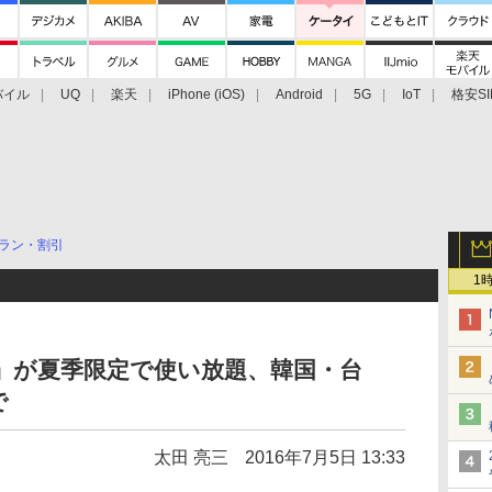
バイル
UQ
楽天
iPhone (iOS)
Android
5G
IoT
格安SI
アクセサリー
業界動向
法人向け
最新技術/その他
ラン・割引
1
ケ」が夏季限定で使い放題、韓国・台
で
太田 亮三
2016年7月5日 13:33