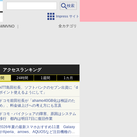
Impress サイト
全カテゴリ
M/MVNO
アクセスランキング
時間
24時間
1週間
1カ月
NTT島田社長、ソフトバンクのセブン出資に「d
ポイント使えるようにして」
ドコモ前田社長が「ahamo40GB化は検証のた
め」、料金値上げへの考え方にも言及
ドコモ・バイクシェアの障害、原因はシステム
移行 都内は明日7日に復旧作業
2026年夏の最新スマホおすすめ11選 Galaxy
やXperia、arrows、AQUOSなど注目機種の特
徴は