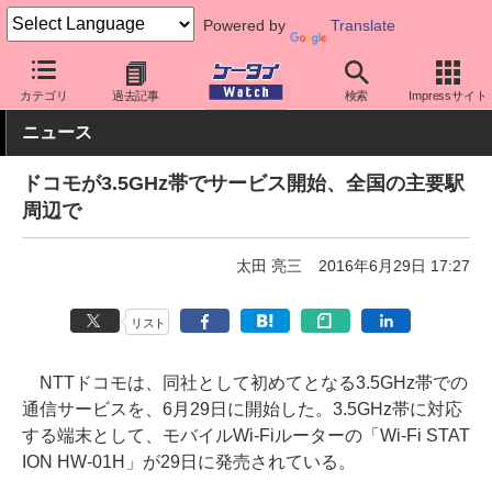
Powered by
Translate
ケータイ Watch
キャリア
ドコモ
ネットワーク/技術
カテゴリ
過去記事
検索
Impressサイト
ニュース
ドコモが3.5GHz帯でサービス開始、全国の主要駅
周辺で
太田 亮三
2016年6月29日 17:27
リスト
NTTドコモは、同社として初めてとなる3.5GHz帯での
通信サービスを、6月29日に開始した。3.5GHz帯に対応
する端末として、モバイルWi-Fiルーターの「Wi-Fi STAT
ION HW-01H」が29日に発売されている。