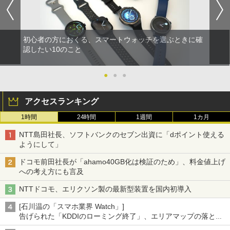
初心者の方におくる、スマートウォッチを選ぶときに確
認したい10のこと
●
●
●
アクセスランキング
1時間
24時間
1週間
1カ月
NTT島田社長、ソフトバンクのセブン出資に「dポイント使える
ようにして」
ドコモ前田社長が「ahamo40GB化は検証のため」、料金値上げ
への考え方にも言及
NTTドコモ、エリクソン製の最新型装置を国内初導入
[石川温の「スマホ業界 Watch」]
告げられた「KDDIのローミング終了」、エリアマップの落とし
穴と楽天モバイルの課題