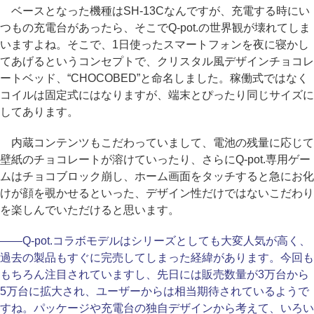
ベースとなった機種はSH-13Cなんですが、充電する時にい
つもの充電台があったら、そこでQ-pot.の世界観が壊れてしま
いますよね。そこで、1日使ったスマートフォンを夜に寝かし
てあげるというコンセプトで、クリスタル風デザインチョコレ
ートベッド、“CHOCOBED”と命名しました。稼働式ではなく
コイルは固定式にはなりますが、端末とぴったり同じサイズに
してあります。
内蔵コンテンツもこだわっていまして、電池の残量に応じて
壁紙のチョコレートが溶けていったり、さらにQ-pot.専用ゲー
ムはチョコブロック崩し、ホーム画面をタッチすると急にお化
けが顔を覗かせるといった、デザイン性だけではないこだわり
を楽しんでいただけると思います。
――Q-pot.コラボモデルはシリーズとしても大変人気が高く、
過去の製品もすぐに完売してしまった経緯があります。今回も
もちろん注目されていますし、先日には販売数量が3万台から
5万台に拡大され、ユーザーからは相当期待されているようで
すね。パッケージや充電台の独自デザインから考えて、いろい