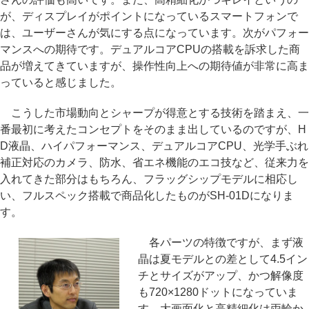
が、ディスプレイがポイントになっているスマートフォンで
は、ユーザーさんが気にする点になっています。次がパフォー
マンスへの期待です。デュアルコアCPUの搭載を訴求した商
品が増えてきていますが、操作性向上への期待値が非常に高ま
っていると感じました。
こうした市場動向とシャープが得意とする技術を踏まえ、一
番最初に考えたコンセプトをそのまま出しているのですが、H
D液晶、ハイパフォーマンス、デュアルコアCPU、光学手ぶれ
補正対応のカメラ、防水、省エネ機能のエコ技など、従来力を
入れてきた部分はもちろん、フラッグシップモデルに相応し
い、フルスペック搭載で商品化したものがSH-01Dになりま
す。
各パーツの特徴ですが、まず液
晶は夏モデルとの差として4.5イン
チとサイズがアップ、かつ解像度
も720×1280ドットになっていま
す。大画面化と高精細化は両輪か