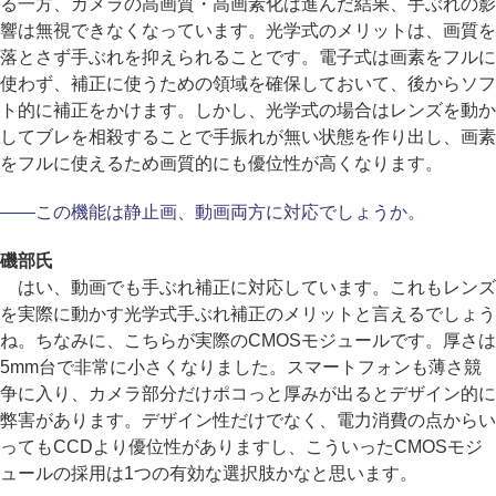
る一方、カメラの高画質・高画素化は進んだ結果、手ぶれの影
響は無視できなくなっています。光学式のメリットは、画質を
落とさず手ぶれを抑えられることです。電子式は画素をフルに
使わず、補正に使うための領域を確保しておいて、後からソフ
ト的に補正をかけます。しかし、光学式の場合はレンズを動か
してブレを相殺することで手振れが無い状態を作り出し、画素
をフルに使えるため画質的にも優位性が高くなります。
――この機能は静止画、動画両方に対応でしょうか。
磯部氏
はい、動画でも手ぶれ補正に対応しています。これもレンズ
を実際に動かす光学式手ぶれ補正のメリットと言えるでしょう
ね。ちなみに、こちらが実際のCMOSモジュールです。厚さは
5mm台で非常に小さくなりました。スマートフォンも薄さ競
争に入り、カメラ部分だけポコっと厚みが出るとデザイン的に
弊害があります。デザイン性だけでなく、電力消費の点からい
ってもCCDより優位性がありますし、こういったCMOSモジ
ュールの採用は1つの有効な選択肢かなと思います。