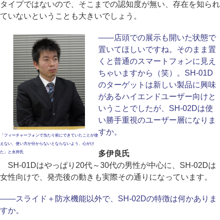
タイプではないので、そこまでの認知度が無い、存在を知られ
ていないということも大きいでしょう。
――店頭での展示も開いた状態で
置いてほしいですね。そのまま置
くと普通のスマートフォンに見え
ちゃいますから（笑）。SH-01D
のターゲットは新しい製品に興味
があるハイエンドユーザー向けと
いうことでしたが、SH-02Dは使
い勝手重視のユーザー層になりま
すか。
「フィーチャーフォンで当たり前にできていたことが使
えない、使い方が分からないとならないよう、心がけ
多伊良氏
た」と永井氏
SH-01Dはやっぱり20代～30代の男性が中心に、SH-02Dは
女性向けで、発売後の動きも実際その通りになっています。
――スライド＋防水機能以外で、SH-02Dの特徴は何かありま
すか。