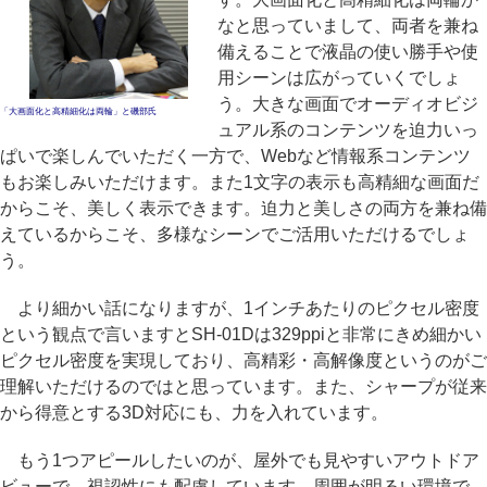
なと思っていまして、両者を兼ね
備えることで液晶の使い勝手や使
用シーンは広がっていくでしょ
う。大きな画面でオーディオビジ
「大画面化と高精細化は両輪」と磯部氏
ュアル系のコンテンツを迫力いっ
ぱいで楽しんでいただく一方で、Webなど情報系コンテンツ
もお楽しみいただけます。また1文字の表示も高精細な画面だ
からこそ、美しく表示できます。迫力と美しさの両方を兼ね備
えているからこそ、多様なシーンでご活用いただけるでしょ
う。
より細かい話になりますが、1インチあたりのピクセル密度
という観点で言いますとSH-01Dは329ppiと非常にきめ細かい
ピクセル密度を実現しており、高精彩・高解像度というのがご
理解いただけるのではと思っています。また、シャープが従来
から得意とする3D対応にも、力を入れています。
もう1つアピールしたいのが、屋外でも見やすいアウトドア
ビューで、視認性にも配慮しています。周囲が明るい環境で