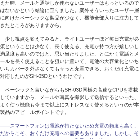
えた時、メールと通話しか使わないユーザーはもっといるので
はないかという結論に至りました。案外そういったユーザー層
に向けたベーシックな製品が少なく、機能全部入りに注力して
きたところがありますから。
少し視点を変えてみると、ライトユーザーほど毎日充電が必
須ということは少なく、長く使える、充電が持つ方が嬉しいし
満足度も高いのではと、思い当たりました。とにかく電話とメ
ールを長く使えることを狙いに置いて、電池の大容量化といち
いちカバーを外さなくてもサっと充電できる、おくだけ充電に
対応したのがSH-05Dというわけです。
ベーシックと言いながらもSH-03D同様の高速なCPUを搭載
していますから、メールや写真を撮影して送信するといった、
よく使う機能も今まで以上にストレスなく使えるというのが本
製品のアピールポイントです。
――スマートフォンは電池が持たないため充電の頻度も高く、
だからこそ、おくだけ充電への需要もありました。しかし、そ