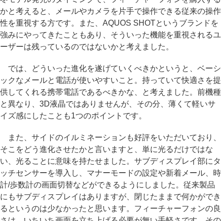
かと考えると、メールやカメラを片手で操作できる従来の操作
性を重視する方です。また、AQUOS SHOTというブランドを
強みにやってきたこともあり、そういった機能を重視されるユ
ーザーは残っているのではないかと考えました。
では、どういった進化を遂げていくべきかというと、ベーシ
ックなメールと電話が使いやすいこと。持っていて快適さを提
供してくれる携帯電話であるべきかな、と考えました。前機種
と異なり、3D液晶ではありませんが、その分、薄くて軽いサ
イズ感にしたことも1つのポイントです。
また、サイドのイルミネーションも好評をいただいており、
そこをどう進化させたかと言いますと、単に光るだけではな
い、光ることに意味を持たせました。サブディスプレイ部にタ
ッチセンサーを導入し、マナーモードの設定や新着メール、時
計/歩数計の画面切替などができるようにしました。従来製品
にもサブディスプレイはありますが、閉じたままで何かができ
るというのは少なかったと思います。フィーチャーフォンの良
さは、いちいち画面を立ち上げる必要が無い手軽さです。その