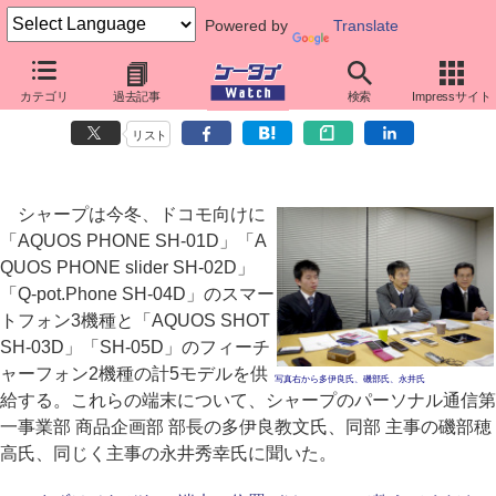
Powered by
Translate
シャープ、ドコモ向け端末開発者インタビュー
カテゴリ
過去記事
検索
Impressサイト
ユーザーの声に耳を傾けて作り上げた5モデル
リスト
シャープは今冬、ドコモ向けに
「AQUOS PHONE SH-01D」「A
QUOS PHONE slider SH-02D」
「Q-pot.Phone SH-04D」のスマー
トフォン3機種と「AQUOS SHOT
SH-03D」「SH-05D」のフィーチ
ャーフォン2機種の計5モデルを供
写真右から多伊良氏、磯部氏、永井氏
給する。これらの端末について、シャープのパーソナル通信第
一事業部 商品企画部 部長の多伊良教文氏、同部 主事の磯部穂
高氏、同じく主事の永井秀幸氏に聞いた。