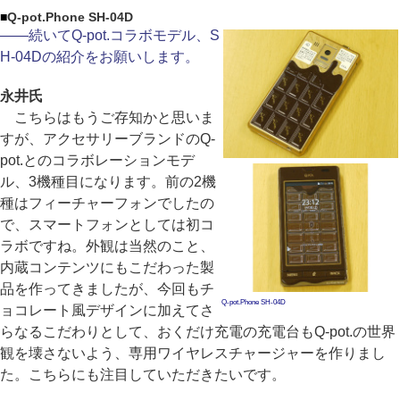
■
Q-pot.Phone SH-04D
――続いてQ-pot.コラボモデル、S
H-04Dの紹介をお願いします。
永井氏
こちらはもうご存知かと思いま
すが、アクセサリーブランドのQ-
pot.とのコラボレーションモデ
ル、3機種目になります。前の2機
種はフィーチャーフォンでしたの
で、スマートフォンとしては初コ
ラボですね。外観は当然のこと、
内蔵コンテンツにもこだわった製
品を作ってきましたが、今回もチ
Q-pot.Phone SH-04D
ョコレート風デザインに加えてさ
らなるこだわりとして、おくだけ充電の充電台もQ-pot.の世界
観を壊さないよう、専用ワイヤレスチャージャーを作りまし
た。こちらにも注目していただきたいです。