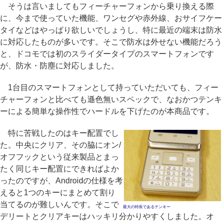
そうは言いましてもフィーチャーフォンから乗り換える際
に、今まで使っていた機能、ワンセグや赤外線、おサイフケー
タイなどはやっぱり欲しいでしょうし、特に最近の端末は防水
に対応したものが多いです。そこで防水は外せない機能だろう
と、ドコモでは初のスライダータイプのスマートフォンです
が、防水・防塵に対応しました。
1台目のスマートフォンとして持っていただいても、フィー
チャーフォンと比べても遜色無いスペックで、なおかつテンキ
ーによる簡単な操作性でハードルを下げたのが本商品です。
特に苦戦したのはキー配置でし
た。中央にクリア、その脇にオン/
オフフックという従来製品とまっ
たく同じキー配置にできればよか
ったのですが、Androidの仕様を考
えると1つのキーにまとめて割り
当てるのが難しいんです。そこで
最大の特長であるテンキー
デリートとクリアキーはハッキリ分かりやすくしました。オ