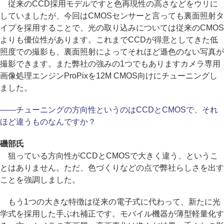
従来のCCD採用モデルですと色再現性の高さなどをウリに
していましたが、今回はCMOSセンサーと言っても裏面照射タ
イプを採用することで、光の取り込みについては従来のCMOS
よりも優位性があります。これまでCCDが得意としてきた低
照度での撮影も、裏面照射によってそれほど遜色のない写真が
撮影できます。また弊社の強みの1つでもありますカメラ専用
画像処理エンジンProPixを12M CMOS向けにチューニングし
ました。
――チューニングの方向性というのはCCDとCMOSで、それ
ほど違うものなんですか？
磯部氏
狙っている方向性がCCDとCMOSで大きく違う、というこ
とはありません。ただ、色づくりなどの点で弊社らしさを出す
ことを強調しました。
もう1つの大きな特徴は従来の電子式に代わって、新たに光
学式を採用した手ぶれ補正です。モバイル機器が薄型軽量化す