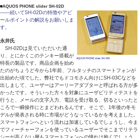
■
AQUOS PHONE slider SH-02D
――続いてSH-02Dの特徴やアピ
ールポイントの解説をお願いしま
す。
永井氏
SH-02Dは見ていただいた通
り、とにかくこのテンキー搭載が
AQUOS PHONE slider SH-02D
特長の製品です。商品企画を始め
たのがちょうど今から1年前、フルタッチのスマートフォンが
出始めた頃でした。弊社でもドコモさん向けにSH-03Cなどを
出しまして、ユーザーはアーリーアダプターと呼ばれる方が多
かったです。そういった方々を対象にユーザビリティテストを
行うと、メールの文字入力、電話を受け取る、切るといったと
ころで一瞬操作にとまどわれるんです。そこで、1年後の冬モ
デルが発表される時に市場がどうなっているかを考えました。
スマートフォンへという流れは加速しているでしょうし、今ま
でフィーチャーフォンを使っているユーザーでそこまでリテラ
シーが高くない層もスマートフォンへの憧れは抱くでしょう。