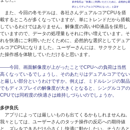
多伊良氏は「快適にご利用いただくために、必然的な選
択としてデュアルコアCPUになった」と話す
また、今回の冬モデルは、各社さんデュアルコアCPUを搭
載するところが多くなっていますが、単にトレンドだから搭載
しているわけではありません。解像度の高いHD液晶を採用し
ていますので、データの処理量もそれに伴い増えています。そ
れを快適にご利用いただくために、必然的な選択としてデュア
ルコアCPUになりました。ユーザーさんには、サクサクとし
た操作感を体験していただけると思います。
――今回、画面解像度が上がったことでCPUへの負荷は当然
高くなっているでしょうし、そのあたりはデュアルコアでない
と厳しい部分というわけですか。例えば、ミドルレンジの製品
でもディスプレイの解像度が大きくとなると、シングルコアの
CPUでは同程度の快適さは維持しづらいのでしょうか。
多伊良氏
アプリによっては厳しいものも出てくるかもしれませんね。
我々としては、ユーザーさんのタッチ操作の反応への期待値
と、ズレをできるだけ小さくし快適に動かしたい。そうなると