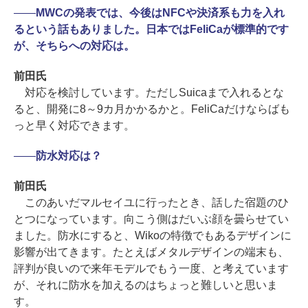
――
MWCの発表では、今後はNFCや決済系も力を入れ
るという話もありました。日本ではFeliCaが標準的です
が、そちらへの対応は。
前田氏
対応を検討しています。ただしSuicaまで入れるとな
ると、開発に8～9カ月かかるかと。FeliCaだけならばも
っと早く対応できます。
――
防水対応は？
前田氏
このあいだマルセイユに行ったとき、話した宿題のひ
とつになっています。向こう側はだいぶ顔を曇らせてい
ました。防水にすると、Wikoの特徴でもあるデザインに
影響が出てきます。たとえばメタルデザインの端末も、
評判が良いので来年モデルでもう一度、と考えています
が、それに防水を加えるのはちょっと難しいと思いま
す。