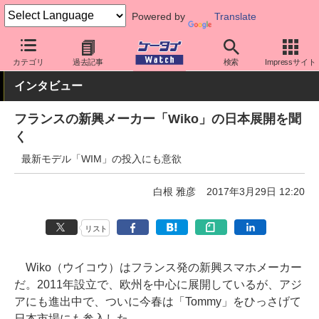
Powered by
Translate
ケータイ Watch
格安スマホ/格安SIM
格安スマホ/SIMフリースマ
カテゴリ
過去記事
検索
Impressサイト
インタビュー
フランスの新興メーカー「Wiko」の日本展開を聞
く
最新モデル「WIM」の投入にも意欲
白根 雅彦
2017年3月29日 12:20
リスト
Wiko（ウイコウ）はフランス発の新興スマホメーカー
だ。2011年設立で、欧州を中心に展開しているが、アジ
アにも進出中で、ついに今春は「Tommy」をひっさげて
日本市場にも参入した。