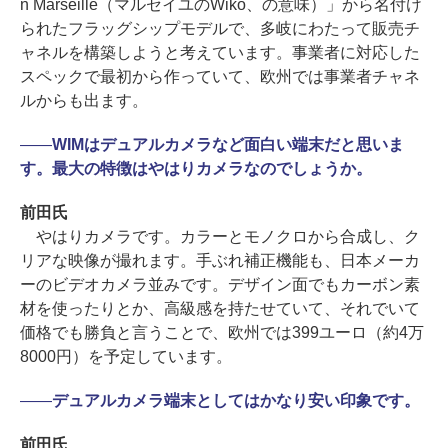
n Marseille（マルセイユのWiko、の意味）」から名付け
られたフラッグシップモデルで、多岐にわたって販売チ
ャネルを構築しようと考えています。事業者に対応した
スペックで最初から作っていて、欧州では事業者チャネ
ルからも出ます。
――
WIMはデュアルカメラなど面白い端末だと思いま
す。最大の特徴はやはりカメラなのでしょうか。
前田氏
やはりカメラです。カラーとモノクロから合成し、ク
リアな映像が撮れます。手ぶれ補正機能も、日本メーカ
ーのビデオカメラ並みです。デザイン面でもカーボン素
材を使ったりとか、高級感を持たせていて、それでいて
価格でも勝負と言うことで、欧州では399ユーロ（約4万
8000円）を予定しています。
――
デュアルカメラ端末としてはかなり安い印象です。
前田氏