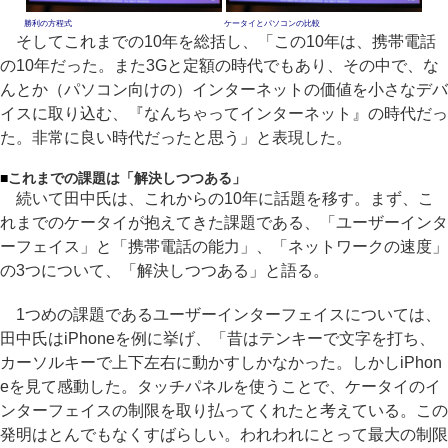
勝利の方程式
ケータイとパソコンの比較
そしてこれまでの10年を総括し、「この10年は、携帯電話
の10年だった。また3Gと定額の時代でもあり、その中で、な
んとか（パソコン向けの）インターネットの価値を小さなデバ
イスに取り込む、『なんちゃってインターネット』の時代だっ
た。非常に良い時代だったと思う」と表現した。
■
これまでの課題は「解決しつつある」
続いて田中氏は、これからの10年に話題を移す。まず、こ
れまでのケータイが抱えてきた課題である、「ユーザーインタ
ーフェイス」と「携帯電話の能力」、「ネットワークの速度」
の3つについて、「解決しつつある」と語る。
1つめの課題であるユーザーインターフェイスについては、
田中氏はiPhoneを例に挙げ、「昔はテンキーで文字を打ち、
カーソルキーで上下左右に動かすしかなかった。しかしiPhon
eを見て感動した。タッチパネルを使うことで、ケータイのイ
ンターフェイスの制限を取り払ってくれたと考えている。この
発明はとんでもなくすばらしい。われわれにとって最大の制限