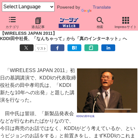
Powered by
Translate
ケータイ Watch
イベント
WIRELESS JAPAN
2011
カテゴリ
過去記事
検索
Impressサイト
【WIRELESS JAPAN 2011】
KDDI田中社長、「なんちゃって」から「真のインターネット」へ
リスト
「WIRELESS JAPAN 2011」初
日の基調講演で、KDDIの代表取締
役社長の田中孝司氏は、「KDDI
新たな10年への出発」と題した講
演を行なった。
田中氏は冒頭、「新製品発表会
KDDIの田中社長
などが行なわれたばかりなので、
今日は商売のお話ではなく、KDDIがどう考えているか、とい
うビジョンのお話をする」と前置きをし、まずKDDIのこれま