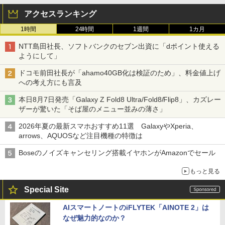
アクセスランキング
1時間
24時間
1週間
1カ月
NTT島田社長、ソフトバンクのセブン出資に「dポイント使える
ようにして」
ドコモ前田社長が「ahamo40GB化は検証のため」、料金値上げ
への考え方にも言及
本日8月7日発売「Galaxy Z Fold8 Ultra/Fold8/Flip8」、カズレー
ザーが驚いた「そば屋のメニュー並みの薄さ」
2026年夏の最新スマホおすすめ11選 GalaxyやXperia、
arrows、AQUOSなど注目機種の特徴は
Boseのノイズキャンセリング搭載イヤホンがAmazonでセール
もっと見る
Special Site
AIスマートノートのiFLYTEK「AINOTE 2」は
なぜ魅力的なのか？