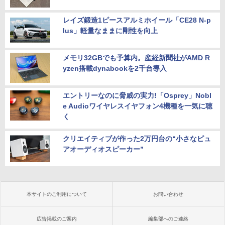
レイズ鍛造1ピースアルミホイール「CE28 N-p
lus」軽量なままに剛性を向上
メモリ32GBでも予算内。産経新聞社がAMD R
yzen搭載dynabookを2千台導入
エントリーなのに脅威の実力!「Osprey」Nobl
e Audioワイヤレスイヤフォン4機種を一気に聴
く
クリエイティブが作った2万円台の“小さなピュ
アオーディオスピーカー”
本サイトのご利用について
お問い合わせ
広告掲載のご案内
編集部へのご連絡