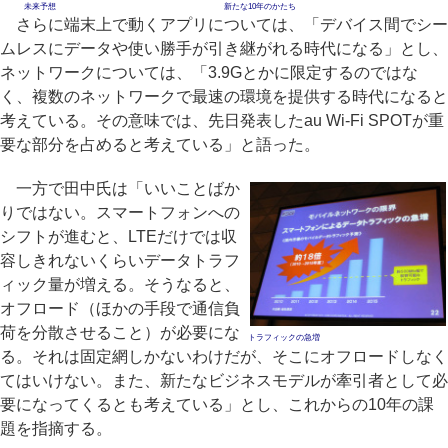
未来予想
新たな10年のかたち
さらに端末上で動くアプリについては、「デバイス間でシー
ムレスにデータや使い勝手が引き継がれる時代になる」とし、
ネットワークについては、「3.9Gとかに限定するのではな
く、複数のネットワークで最速の環境を提供する時代になると
考えている。その意味では、先日発表したau Wi-Fi SPOTが重
要な部分を占めると考えている」と語った。
一方で田中氏は「いいことばか
りではない。スマートフォンへの
シフトが進むと、LTEだけでは収
容しきれないくらいデータトラフ
ィック量が増える。そうなると、
オフロード（ほかの手段で通信負
荷を分散させること）が必要にな
トラフィックの急増
る。それは固定網しかないわけだが、そこにオフロードしなく
てはいけない。また、新たなビジネスモデルが牽引者として必
要になってくるとも考えている」とし、これからの10年の課
題を指摘する。