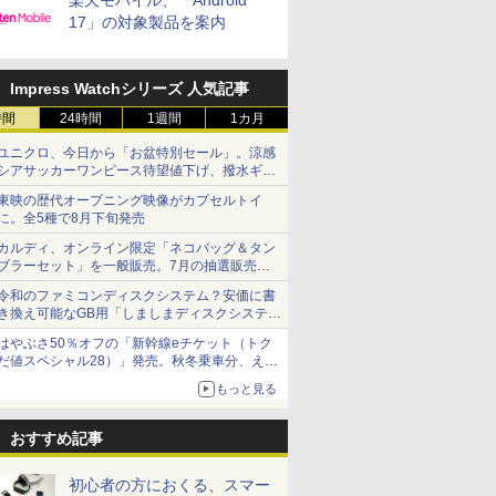
楽天モバイル、「Android
17」の対象製品を案内
Impress Watchシリーズ 人気記事
時間
24時間
1週間
1カ月
ユニクロ、今日から「お盆特別セール」。涼感
シアサッカーワンピース待望値下げ、撥水ギア
ショーツは1990円に
東映の歴代オープニング映像がカプセルトイ
に。全5種で8月下旬発売
カルディ、オンライン限定「ネコバッグ＆タン
ブラーセット」を一般販売。7月の抽選販売の
当選無効分
令和のファミコンディスクシステム？安価に書
き換え可能なGB用「しましまディスクシステ
ム」
はやぶさ50％オフの「新幹線eチケット（トク
だ値スペシャル28）」発売。秋冬乗車分、えき
ねっと限定
もっと見る
おすすめ記事
初心者の方におくる、スマー