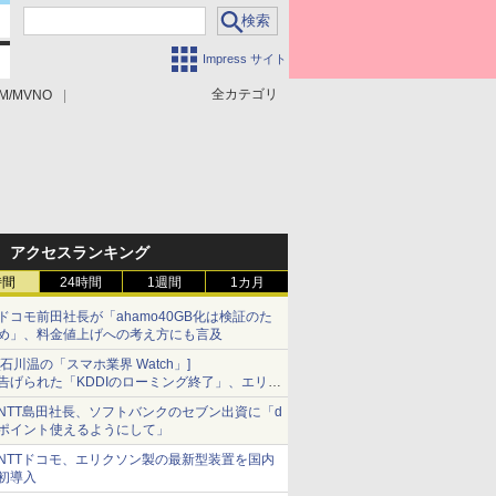
Impress サイト
全カテゴリ
M/MVNO
アクセスランキング
時間
24時間
1週間
1カ月
ドコモ前田社長が「ahamo40GB化は検証のた
め」、料金値上げへの考え方にも言及
[石川温の「スマホ業界 Watch」]
告げられた「KDDIのローミング終了」、エリア
マップの落とし穴と楽天モバイルの課題
NTT島田社長、ソフトバンクのセブン出資に「d
ポイント使えるようにして」
NTTドコモ、エリクソン製の最新型装置を国内
初導入