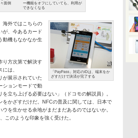
々面倒
ー機能をオフにしていても、利用が
できなくなる
、海外ではこちらの
いが、今あるカード
う動機もなかなか生
作り方次第で解決す
スには、
「PayPass」対応のiDは、端末をか
ざすだけで決済が完了する
アプリが展示されていた
ーションモードで動
リを立ち上げる必要はない」（ドコモの解説員）。
ンをかざすだけだ。NFCの普及に関しては、日本で
ハウを生かせる余地がまだまだあるのではないか。
してみて、このような印象を強く受けた。