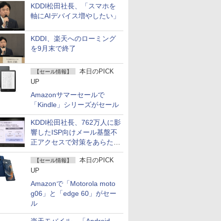
KDDI松田社長、「スマホを
軸にAIデバイス増やしたい」
KDDI、楽天へのローミング
を9月末で終了
本日のPICK
【セール情報】
UP
Amazonサマーセールで
「Kindle」シリーズがセール
KDDI松田社長、762万人に影
響したISP向けメール基盤不
正アクセスで対策をあらため
て説明
本日のPICK
【セール情報】
UP
Amazonで「Motorola moto
g06」と「edge 60」がセー
ル