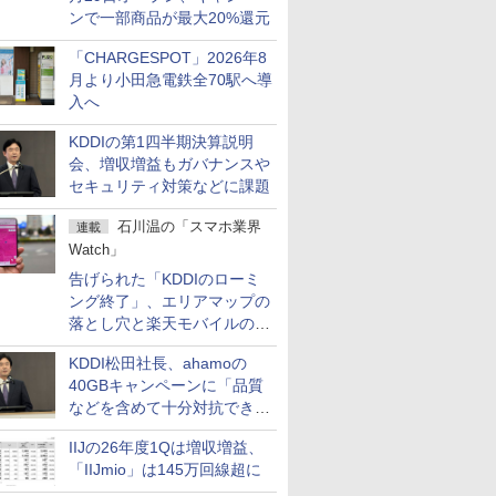
ンで一部商品が最大20%還元
「CHARGESPOT」2026年8
月より小田急電鉄全70駅へ導
入へ
KDDIの第1四半期決算説明
会、増収増益もガバナンスや
セキュリティ対策などに課題
石川温の「スマホ業界
連載
Watch」
告げられた「KDDIのローミ
ング終了」、エリアマップの
落とし穴と楽天モバイルの課
題
KDDI松田社長、ahamoの
40GBキャンペーンに「品質
などを含めて十分対抗でき
る」
IIJの26年度1Qは増収増益、
「IIJmio」は145万回線超に