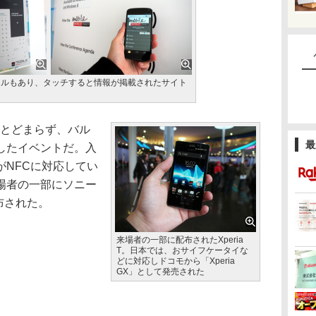
ネルもあり、タッチすると情報が掲載されたサイト
けにとどまらず、バル
最
したイベントだ。入
がNFCに対応してい
場者の一部にソニー
配布された。
来場者の一部に配布されたXperia
T。日本では、おサイフケータイな
どに対応しドコモから「Xperia
GX」として発売された