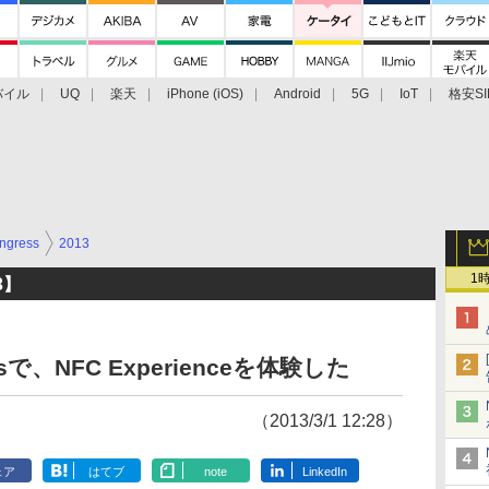
バイル
UQ
楽天
iPhone (iOS)
Android
5G
IoT
格安SI
アクセサリー
業界動向
法人向け
最新技術/その他
ngress
2013
1
13】
ressで、NFC Experienceを体験した
（2013/3/1 12:28）
ェア
はてブ
note
LinkedIn