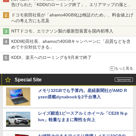
告げられた「KDDIのローミング終了」、エリアマップの落とし
穴と楽天モバイルの課題
ドコモ前田社長が「ahamo40GB化は検証のため」、料金値上げ
への考え方にも言及
NTTドコモ、エリクソン製の最新型装置を国内初導入
KDDI松田社長、ahamoの40GBキャンペーンに「品質などを含
めて十分対抗できる」
KDDI、楽天へのローミングを9月末で終了
もっと見る
Special Site
メモリ32GBでも予算内。産経新聞社がAMD R
yzen搭載dynabookを2千台導入
レイズ鍛造1ピースアルミホイール「CE28 N-p
lus」軽量なままに剛性を向上