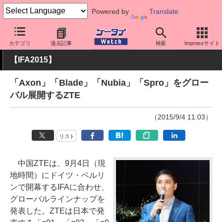
Powered by
Translate
ケータイ Watch
OS
Android
その他メーカー
カテゴリ
過去記事
検索
Impressサイト
【IFA2015】
「Axon」「Blade」「Nubia」「Spro」をグロー
バル展開するZTE
（2015/9/4 11:03）
リスト
中国ZTEは、9月4日（現
地時間）にドイツ・ベルリ
ンで開幕するIFAに合わせ、
グローバルラインナップを
発表した。ZTEは日本で発