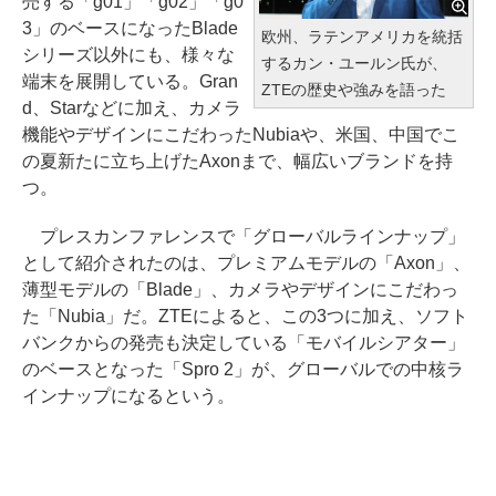
売する「g01」「g02」「g0
3」のベースになったBlade
欧州、ラテンアメリカを統括
シリーズ以外にも、様々な
するカン・ユールン氏が、
端末を展開している。Gran
ZTEの歴史や強みを語った
d、Starなどに加え、カメラ
機能やデザインにこだわったNubiaや、米国、中国でこ
の夏新たに立ち上げたAxonまで、幅広いブランドを持
つ。
プレスカンファレンスで「グローバルラインナップ」
として紹介されたのは、プレミアムモデルの「Axon」、
薄型モデルの「Blade」、カメラやデザインにこだわっ
た「Nubia」だ。ZTEによると、この3つに加え、ソフト
バンクからの発売も決定している「モバイルシアター」
のベースとなった「Spro 2」が、グローバルでの中核ラ
インナップになるという。