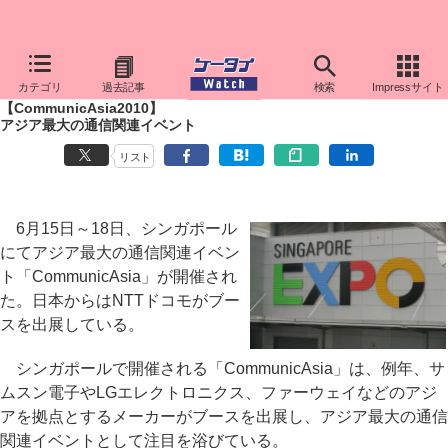
ケータイ Watch
イベント
CommunicAsia
2010
カテゴリ
過去記事
検索
Impressサイト
【CommunicAsia2010】
アジア最大の通信関連イベント
リスト
6月15日～18日、シンガポール
にてアジア最大の通信関連イベン
ト「CommunicAsia」が開催され
た。日本からはNTTドコモがブー
スを出展している。
シンガポールで開催される「CommunicAsia」は、例年、サ
ムスン電子やLGエレクトロニクス、ファーウェイなどのアジ
アを拠点とするメーカーがブースを出展し、アジア最大の通信
関連イベントとして注目を浴びている。