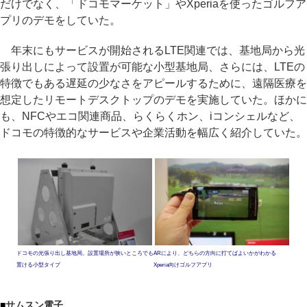
だけでなく、「ドコモマーケット」やXperiaを使ったゴルフア
プリのデモをしていた。
年末にもサービスが開始されるLTE関連では、基地局から光
張り出しによって設置が可能な小型基地局、さらには、LTEの
特徴でもある遅延の少なさをアピールするために、遠隔医療を
想定したリモートデスクトップのデモを実施していた。ほかに
も、NFCやエコ関連商品、らくらくホン、iコンシェルなど、
ドコモの特徴的なサービスや企業活動を幅広く紹介していた。
ドコモの光張り出し基地局。設置場所が狭いところでも
ARにより、どちらの方向に打てばよいかがわかる
置ける小型タイプ
Xperia向けゴルフアプリ
■
サムスン電子