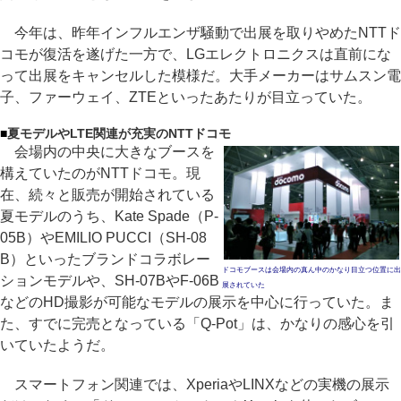
今年は、昨年インフルエンザ騒動で出展を取りやめたNTTド
コモが復活を遂げた一方で、LGエレクトロニクスは直前にな
って出展をキャンセルした模様だ。大手メーカーはサムスン電
子、ファーウェイ、ZTEといったあたりが目立っていた。
■
夏モデルやLTE関連が充実のNTTドコモ
会場内の中央に大きなブースを
構えていたのがNTTドコモ。現
在、続々と販売が開始されている
夏モデルのうち、Kate Spade（P-
05B）やEMILIO PUCCI（SH-08
B）といったブランドコラボレー
ドコモブースは会場内の真ん中のかなり目立つ位置に出
ションモデルや、SH-07BやF-06B
展されていた
などのHD撮影が可能なモデルの展示を中心に行っていた。ま
た、すでに完売となっている「Q-Pot」は、かなりの感心を引
いていたようだ。
スマートフォン関連では、XperiaやLINXなどの実機の展示