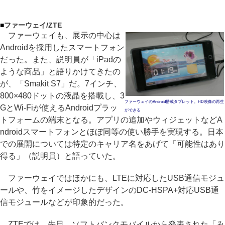
■
ファーウェイ/ZTE
ファーウェイも、展示の中心は
Androidを採用したスマートフォン
だった。また、説明員が「iPadの
ような商品」と語りかけてきたの
が、「Smakit S7」だ。7インチ、
800×480ドットの液晶を搭載し、3
ファーウェイのAndroid搭載タブレット。HD映像の再生
GとWi-Fiが使えるAndroidプラッ
ができる
トフォームの端末となる。アプリの追加やウィジェットなどA
ndroidスマートフォンとほぼ同等の使い勝手を実現する。日本
での展開については特定のキャリア名をあげて「可能性はあり
得る」（説明員）と語っていた。
ファーウェイではほかにも、LTEに対応したUSB通信モジュ
ールや、竹をイメージしたデザインのDC-HSPA+対応USB通
信モジュールなどが印象的だった。
ZTEでは、先日、ソフトバンクモバイルから発表された「み