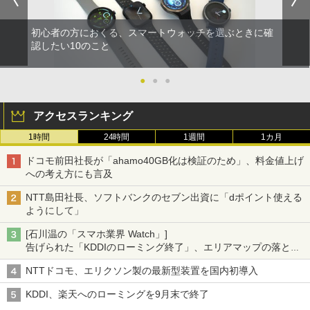
初心者の方におくる、スマートウォッチを選ぶときに確
認したい10のこと
●
●
●
アクセスランキング
1時間
24時間
1週間
1カ月
ドコモ前田社長が「ahamo40GB化は検証のため」、料金値上げ
への考え方にも言及
NTT島田社長、ソフトバンクのセブン出資に「dポイント使える
ようにして」
[石川温の「スマホ業界 Watch」]
告げられた「KDDIのローミング終了」、エリアマップの落とし
穴と楽天モバイルの課題
NTTドコモ、エリクソン製の最新型装置を国内初導入
KDDI、楽天へのローミングを9月末で終了