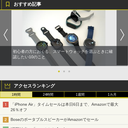
おすすめ記事
初心者の方におくる、スマートウォッチを選ぶときに確
認したい10のこと
●
●
●
アクセスランキング
1時間
24時間
1週間
1カ月
「iPhone Air」タイムセールは本日6日まで、Amazonで最大
26％オフ
BoseのポータブルスピーカーがAmazonでセール