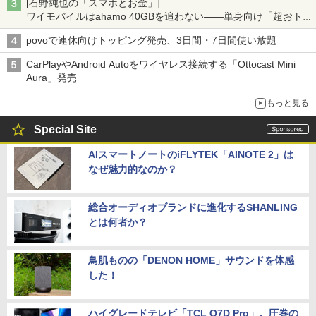
[石野純也の「スマホとお金」]
ワイモバイルはahamo 40GBを追わない――単身向け「超おトク
割」の安さと1年限定の注意点
povoで連休向けトッピング発売、3日間・7日間使い放題
CarPlayやAndroid Autoをワイヤレス接続する「Ottocast Mini
Aura」発売
もっと見る
Special Site
AIスマートノートのiFLYTEK「AINOTE 2」は
なぜ魅力的なのか？
総合オーディオブランドに進化するSHANLING
とは何者か？
鳥肌ものの「DENON HOME」サウンドを体感
した！
ハイグレードテレビ「TCL Q7D Pro」。圧巻の