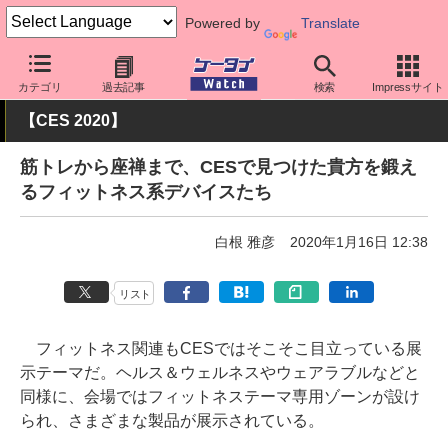
Powered by
Translate
ケータイ Watch
イベント
CES
2020
カテゴリ
過去記事
検索
Impressサイト
【CES 2020】
筋トレから座禅まで、CESで見つけた貴方を鍛え
るフィットネス系デバイスたち
白根 雅彦
2020年1月16日 12:38
リスト
フィットネス関連もCESではそこそこ目立っている展
示テーマだ。ヘルス＆ウェルネスやウェアラブルなどと
同様に、会場ではフィットネステーマ専用ゾーンが設け
られ、さまざまな製品が展示されている。