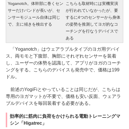
Yoganotch。体幹部に巻くセン
こちらも取材時には実機実演
サーだけバンドが長いが、セ
が行われていなかったが、要
ンサーモジュール自体は同じ
するに4つのセンサーから身体
で、主に傾きを検出する
の姿勢を推測してヨガ的なコ
ーチングを行なうデバイスで
ある
「Yoganotch」はウェアラブルタイプのヨガ用デバイ
ス。両モモと下腹部、胸部にそれぞれセンサーを装着
し、ユーザーの体勢を認識して、アプリがヨガのコーチ
ングをする。こちらのデバイスも発売中で、価格は199
ドル。
前述のYogiFiとやっていることは同じだが、こちらは
専用のヨガマットが不要で、価格も安い反面、ウェアラ
ブルデバイスを毎回装着する必要がある。
効率的に筋肉に負荷をかけられる電動トレーニングマ
シン「Higatrec」