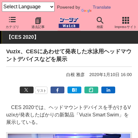
Powered by
Translate
ケータイ Watch
周辺機器/アクセサリー
その他
カテゴリ
過去記事
検索
Impressサイト
【CES 2020】
Vuzix、CESにあわせて発表した水泳用ヘッドマウ
ントデバイスなどを展示
白根 雅彦
2020年1月10日 16:00
リスト
CES 2020では、ヘッドマウントデバイスを手がけるV
uzixが発表したばかりの新製品「Vuzix Smart Swim」を
展示している。