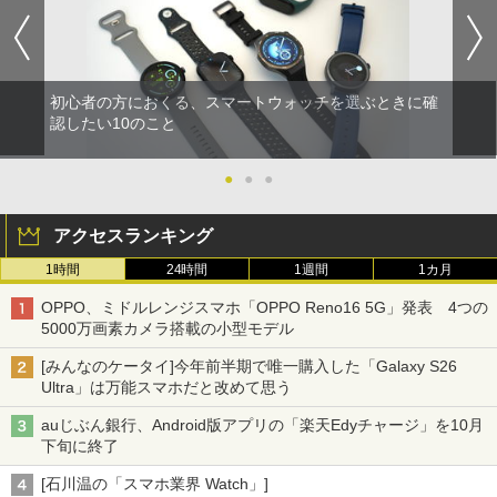
初心者の方におくる、スマートウォッチを選ぶときに確
認したい10のこと
●
●
●
アクセスランキング
1時間
24時間
1週間
1カ月
OPPO、ミドルレンジスマホ「OPPO Reno16 5G」発表 4つの
5000万画素カメラ搭載の小型モデル
[みんなのケータイ]今年前半期で唯一購入した「Galaxy S26
Ultra」は万能スマホだと改めて思う
auじぶん銀行、Android版アプリの「楽天Edyチャージ」を10月
下旬に終了
[石川温の「スマホ業界 Watch」]