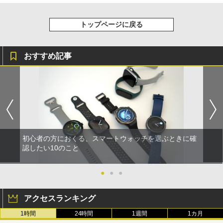
トップページに戻る
おすすめ記事
初心者の方におくる、スマートウォッチを選ぶときに確
認したい10のこと
●
●
●
アクセスランキング
1時間
24時間
1週間
1カ月