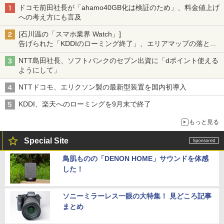
ドコモ前田社長が「ahamo40GB化は検証のため」、料金値上げ
への考え方にも言及
[石川温の「スマホ業界 Watch」]
告げられた「KDDIのローミング終了」、エリアマップの落とし
穴と楽天モバイルの課題
NTT島田社長、ソフトバンクのセブン出資に「dポイント使える
ようにして」
NTTドコモ、エリクソン製の最新型装置を国内初導入
KDDI、楽天へのローミングを9月末で終了
もっと見る
Special Site
鳥肌ものの「DENON HOME」サウンドを体感
した！
ソニーミラーレス一眼の大特集！ 見どころ記事
まとめ