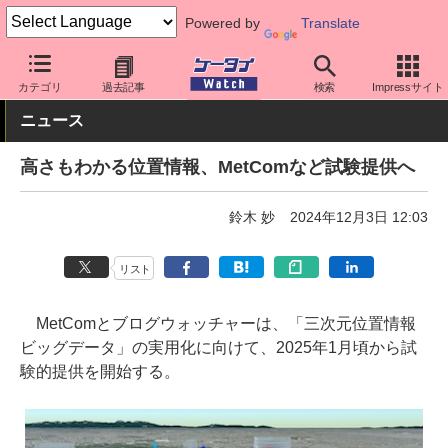
Powered by
Translate
ケータイ Watch
最新技術/その他
その他
カテゴリ
過去記事
検索
Impressサイト
ニュース
高さもわかる位置情報、MetComなど試験提供へ
鈴木 妙
2024年12月3日 12:03
リスト
MetComとブログウォッチャーは、「三次元位置情報
ビッグデータ」の実用化に向けて、2025年1月頃から試
験的提供を開始する。