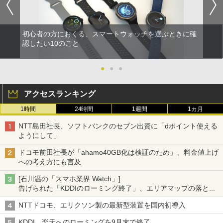
初心者の方におくる、スマートウォッチを選ぶときに確
認したい10のこと
●
●
●
アクセスランキング
1時間
24時間
1週間
1カ月
NTT島田社長、ソフトバンクのセブン出資に「dポイント使える
ようにして」
ドコモ前田社長が「ahamo40GB化は検証のため」、料金値上げ
への考え方にも言及
[石川温の「スマホ業界 Watch」]
告げられた「KDDIのローミング終了」、エリアマップの落とし
穴と楽天モバイルの課題
NTTドコモ、エリクソン製の最新型装置を国内初導入
KDDI、楽天へのローミングを9月末で終了