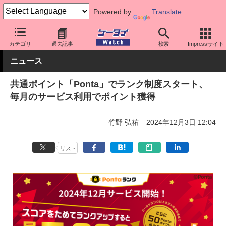
Powered by
Translate
ケータイ Watch
アプリ・サービス
決済/金融
カテゴリ
過去記事
検索
Impressサイト
ニュース
共通ポイント「Ponta」でランク制度スタート、
毎月のサービス利用でポイント獲得
竹野 弘祐
2024年12月3日 12:04
リスト