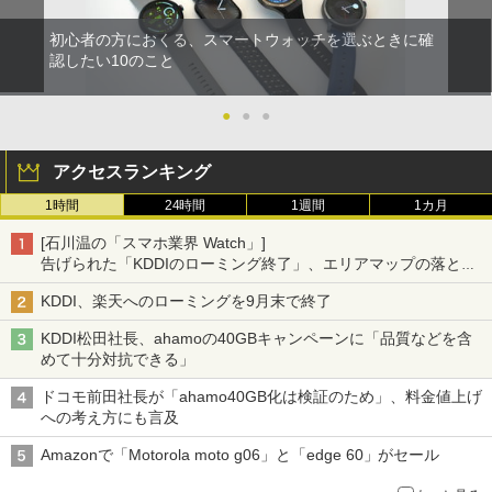
初心者の方におくる、スマートウォッチを選ぶときに確
認したい10のこと
●
●
●
アクセスランキング
1時間
24時間
1週間
1カ月
[石川温の「スマホ業界 Watch」]
告げられた「KDDIのローミング終了」、エリアマップの落とし
穴と楽天モバイルの課題
KDDI、楽天へのローミングを9月末で終了
KDDI松田社長、ahamoの40GBキャンペーンに「品質などを含
めて十分対抗できる」
ドコモ前田社長が「ahamo40GB化は検証のため」、料金値上げ
への考え方にも言及
Amazonで「Motorola moto g06」と「edge 60」がセール