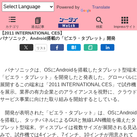
Powered by
Translate
ケータイ Watch
イベント
CES
2011
カテゴリ
過去記事
検索
Impressサイト
【2011 INTERNATIONAL CES】
パナソニック、Android搭載の「ビエラ・タブレット」開発
リスト
パナソニックは、OSにAndroidを搭載したタブレット型端末
「ビエラ・タブレット」を開発したと発表した。グローバルに
展開するこの端末は「2011 INTERNATIONAL CES」で試作機
を展示。業界の有力企業とのアライアンスを視野に、クラウド
サービス事業に向けた取り組みを開始するとしている。
開発が表明された「ビエラ・タブレット」は、OSにAndroid
を搭載し、タッチパネルによるGUIと無線LAN機能を備えたタ
ブレット型端末。ディスプレイは複数サイズが展開される見込
みで、試作機では4インチ、7インチ、10インチが用意されて