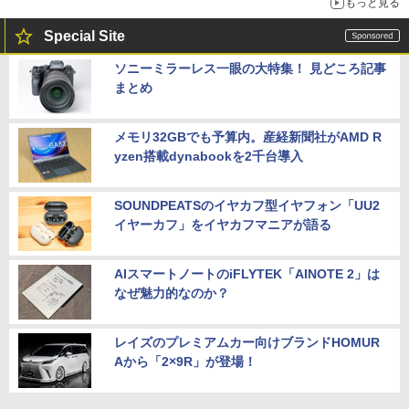
もっと見る
Special Site
ソニーミラーレス一眼の大特集！ 見どころ記事
まとめ
メモリ32GBでも予算内。産経新聞社がAMD R
yzen搭載dynabookを2千台導入
SOUNDPEATSのイヤカフ型イヤフォン「UU2
イヤーカフ」をイヤカフマニアが語る
AIスマートノートのiFLYTEK「AINOTE 2」は
なぜ魅力的なのか？
レイズのプレミアムカー向けブランドHOMUR
Aから「2×9R」が登場！