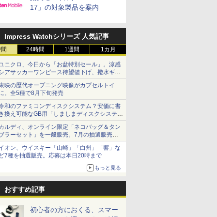
17」の対象製品を案内
Impress Watchシリーズ 人気記事
時間
24時間
1週間
1カ月
ユニクロ、今日から「お盆特別セール」。涼感
シアサッカーワンピース待望値下げ、撥水ギア
ショーツは1990円に
東映の歴代オープニング映像がカプセルトイ
に。全5種で8月下旬発売
令和のファミコンディスクシステム？安価に書
き換え可能なGB用「しましまディスクシステ
ム」
カルディ、オンライン限定「ネコバッグ＆タン
ブラーセット」を一般販売。7月の抽選販売の
当選無効分
イオン、ウイスキー「山崎」「白州」「響」な
ど7種を抽選販売。応募は本日20時まで
もっと見る
おすすめ記事
初心者の方におくる、スマー