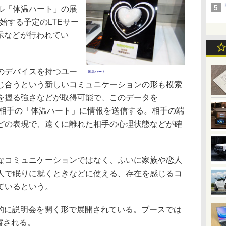
ル「体温ハート」の展
開始する予定のLTEサー
示などが行われてい
のデバイスを持つユー
体温ハート
じ合うという新しいコミュニケーションの形も模索
を握る強さなどが取得可能で、このデータを
話から相手の「体温ハート」に情報を送信する。相手の端
どの表現で、遠くに離れた相手の心理状態などが確
コミュニケーションではなく、ふいに家族や恋人
人で眠りに就くときなどに使える、存在を感じるコ
ているという。
的に説明会を開く形で展開されている。ブースでは
露される。