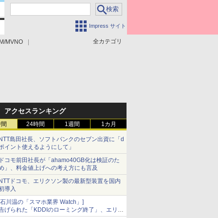
Impress サイト
全カテゴリ
M/MVNO
アクセスランキング
時間
24時間
1週間
1カ月
NTT島田社長、ソフトバンクのセブン出資に「d
ポイント使えるようにして」
ドコモ前田社長が「ahamo40GB化は検証のた
め」、料金値上げへの考え方にも言及
NTTドコモ、エリクソン製の最新型装置を国内
初導入
[石川温の「スマホ業界 Watch」]
告げられた「KDDIのローミング終了」、エリア
マップの落とし穴と楽天モバイルの課題