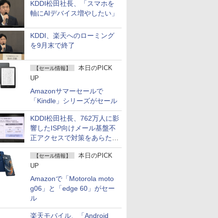
KDDI松田社長、「スマホを
軸にAIデバイス増やしたい」
KDDI、楽天へのローミング
を9月末で終了
本日のPICK
【セール情報】
UP
Amazonサマーセールで
「Kindle」シリーズがセール
KDDI松田社長、762万人に影
響したISP向けメール基盤不
正アクセスで対策をあらため
て説明
本日のPICK
【セール情報】
UP
Amazonで「Motorola moto
g06」と「edge 60」がセー
ル
楽天モバイル、「Android