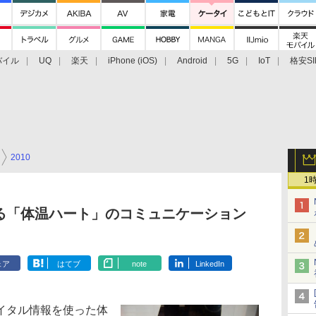
バイル
UQ
楽天
iPhone (iOS)
Android
5G
IoT
格安SI
アクセサリー
業界動向
法人向け
最新技術/その他
2010
1
】
る「体温ハート」のコミュニケーション
ェア
はてブ
note
LinkedIn
イタル情報を使った体