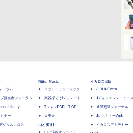
Rittor Music
イカロス出版
dフォーラム
リットーミュージック
AIRLINEweb
ップ担当者フォーラム
楽器探そう!デジマート
Jディフェンスニュー
ness Library
TシャツPOD T-OD
通訳翻訳ジャーナル
セミナー
立東舎
JレスキューWeb
 X（デジタルクロス）
山と溪谷社
イカロスアカデミー
山と溪谷オンライン