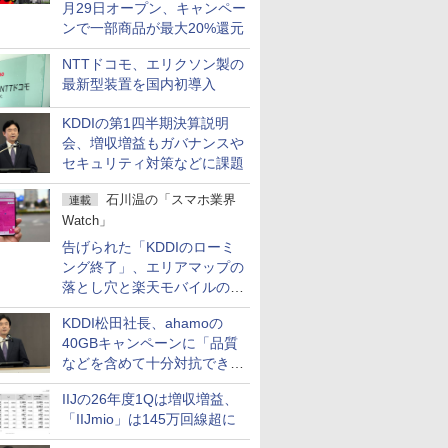
月29日オープン、キャンペー
ンで一部商品が最大20%還元
NTTドコモ、エリクソン製の
最新型装置を国内初導入
KDDIの第1四半期決算説明
会、増収増益もガバナンスや
セキュリティ対策などに課題
石川温の「スマホ業界
連載
Watch」
告げられた「KDDIのローミ
ング終了」、エリアマップの
落とし穴と楽天モバイルの課
題
KDDI松田社長、ahamoの
40GBキャンペーンに「品質
などを含めて十分対抗でき
る」
IIJの26年度1Qは増収増益、
「IIJmio」は145万回線超に