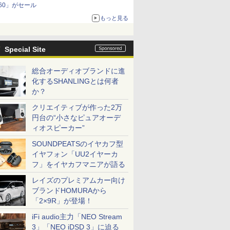
60」がセール
もっと見る
Special Site
総合オーディオブランドに進
化するSHANLINGとは何者
か？
クリエイティブが作った2万
円台の“小さなピュアオーデ
ィオスピーカー”
SOUNDPEATSのイヤカフ型
イヤフォン「UU2イヤーカ
フ」をイヤカフマニアが語る
レイズのプレミアムカー向け
ブランドHOMURAから
「2×9R」が登場！
iFi audio主力「NEO Stream
3」「NEO iDSD 3」に迫る