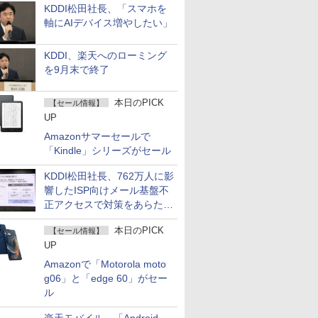
KDDI松田社長、「スマホを
軸にAIデバイス増やしたい」
KDDI、楽天へのローミング
を9月末で終了
本日のPICK
【セール情報】
UP
Amazonサマーセールで
「Kindle」シリーズがセール
KDDI松田社長、762万人に影
響したISP向けメール基盤不
正アクセスで対策をあらため
て説明
本日のPICK
【セール情報】
UP
Amazonで「Motorola moto
g06」と「edge 60」がセー
ル