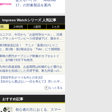
楽天モバイル、「Android
17」の対象製品を案内
Impress Watchシリーズ 人気記事
時間
24時間
1週間
1カ月
ユニクロ、今日から「お盆特別セール」。涼感
シアサッカーワンピース待望値下げ、撥水ギア
ショーツは1990円に
第3期放送記念！ アニメ「薬屋のひとりご
と」第1期・第2期全話を「TVer」にて期間限定
で順次無料配信開始
東映の歴代オープニング映像がカプセルトイ
に。全5種で8月下旬発売
九州の高速道路、お盆期間は松橋ICなど通行止
め端末を先頭にした渋滞予測。東九州道への迂
回は料金調整を実施
【現役学生がつづるAIとの生活】
【自分なら選ばない一日を考えて】 空いた午後
をチャッピーに捧げたら、思わぬ絶景に出会っ
もっと見る
た話
おすすめ記事
初心者の方におくる、スマー