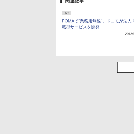
関連記事
.biz
FOMAで“業務用無線”、ドコモが法人
載型サービスを開発
201