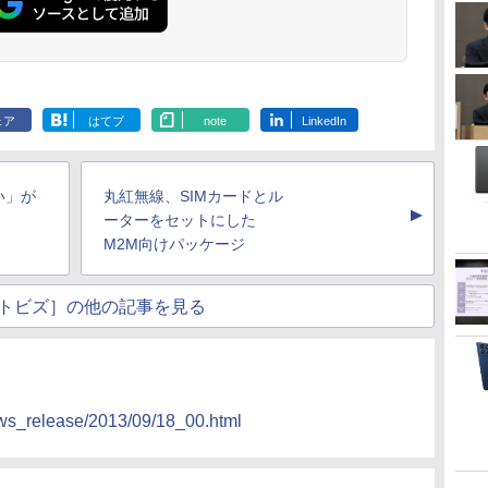
ェア
はてブ
note
LinkedIn
い」が
丸紅無線、SIMカードとル
▲
ーターをセットにした
M2M向けパッケージ
トビズ］の他の記事を見る
ews_release/2013/09/18_00.html