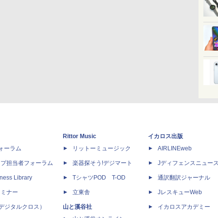
Rittor Music
イカロス出版
dフォーラム
リットーミュージック
AIRLINEweb
ップ担当者フォーラム
楽器探そう!デジマート
Jディフェンスニュー
ness Library
TシャツPOD T-OD
通訳翻訳ジャーナル
セミナー
立東舎
JレスキューWeb
 X（デジタルクロス）
山と溪谷社
イカロスアカデミー