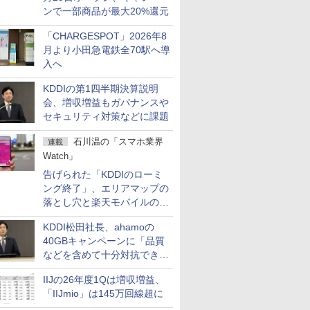
ンで一部商品が最大20%還元
「CHARGESPOT」2026年8
月より小田急電鉄全70駅へ導
入へ
KDDIの第1四半期決算説明
会、増収増益もガバナンスや
セキュリティ対策などに課題
石川温の「スマホ業界
連載
Watch」
告げられた「KDDIのローミ
ング終了」、エリアマップの
落とし穴と楽天モバイルの課
題
KDDI松田社長、ahamoの
40GBキャンペーンに「品質
などを含めて十分対抗でき
る」
IIJの26年度1Qは増収増益、
「IIJmio」は145万回線超に