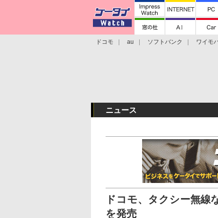
ドコモ
au
ソフトバンク
ワイモ
格安スマホ/SIMフリースマホ
周辺機器/
ニュース
ドコモ、タクシー無線な
を発売