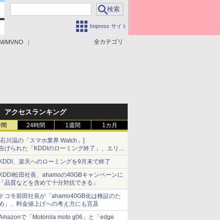
Impress サイト
全カテゴリ
M/MVNO
アクセスランキング
時間
24時間
1週間
1カ月
[石川温の「スマホ業界 Watch」]
告げられた「KDDIのローミング終了」、エリア
マップの落とし穴と楽天モバイルの課題
KDDI、楽天へのローミングを9月末で終了
KDDI松田社長、ahamoの40GBキャンペーンに
「品質などを含めて十分対抗できる」
ドコモ前田社長が「ahamo40GB化は検証のた
め」、料金値上げへの考え方にも言及
Amazonで「Motorola moto g06」と「edge