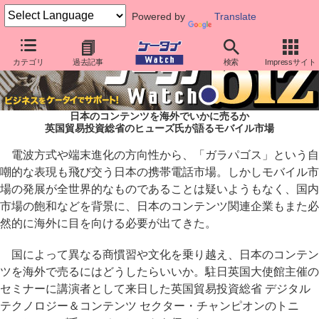
Powered by
Translate
カテゴリ
過去記事
検索
Impressサイト
日本のコンテンツを海外でいかに売るか
英国貿易投資総省のヒューズ氏が語るモバイル市場
電波方式や端末進化の方向性から、「ガラパゴス」という自
嘲的な表現も飛び交う日本の携帯電話市場。しかしモバイル市
場の発展が全世界的なものであることは疑いようもなく、国内
市場の飽和などを背景に、日本のコンテンツ関連企業もまた必
然的に海外に目を向ける必要が出てきた。
国によって異なる商慣習や文化を乗り越え、日本のコンテン
ツを海外で売るにはどうしたらいいか。駐日英国大使館主催の
セミナーに講演者として来日した英国貿易投資総省 デジタル
テクノロジー＆コンテンツ セクター・チャンピオンのトニ