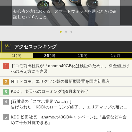
初心者の方におくる、スマートウォッチを選ぶときに確
認したい10のこと
●
●
●
アクセスランキング
1時間
24時間
1週間
1カ月
ドコモ前田社長が「ahamo40GB化は検証のため」、料金値上げ
への考え方にも言及
NTTドコモ、エリクソン製の最新型装置を国内初導入
KDDI、楽天へのローミングを9月末で終了
[石川温の「スマホ業界 Watch」]
告げられた「KDDIのローミング終了」、エリアマップの落とし
穴と楽天モバイルの課題
KDDI松田社長、ahamoの40GBキャンペーンに「品質などを含
めて十分対抗できる」