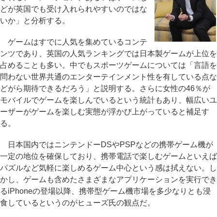
どが英国でも受け入れられやすいのではな
いか」と分析する。
ゲームはすでに人気を集めているコンテ
ンツであり、英国の人気ランキングでは日本製ゲームが上位を
占めることも多い。中でもスポーツゲームについては「言語を
問わない世界共通のエンターテインメント性を有している点な
どがら期待できるだろう」と説明する。さらに女性の46％が
モバイルでゲームを楽しんでいるという統計もあり、幅広いユ
ーザーがゲームを楽しむ実態が浮かび上がっていると補足す
る。
日本国内ではニンテンドーDSやPSPなどの携帯ゲーム機が
一定の地位を確保しており、携帯電話で楽しむゲームといえば
パズルなど気軽に楽しめるゲーム中心という感は拭えない。し
かし、ゲームも含めたさまざまなアプリケーションを実行でき
るiPhoneの登場以降、携帯型ゲーム機市場を多少なりとも浸
食しているというのがヒューズ氏の観点だ。