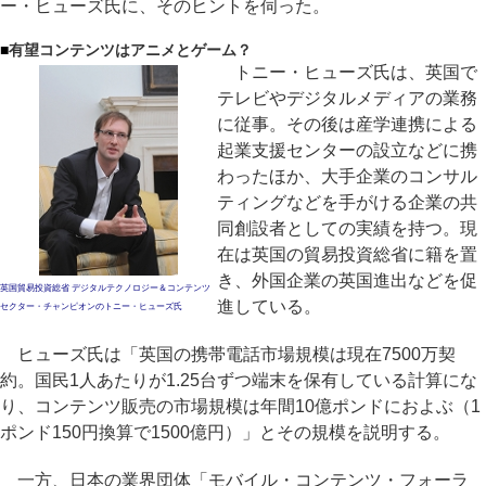
ー・ヒューズ氏に、そのヒントを伺った。
■
有望コンテンツはアニメとゲーム？
トニー・ヒューズ氏は、英国で
テレビやデジタルメディアの業務
に従事。その後は産学連携による
起業支援センターの設立などに携
わったほか、大手企業のコンサル
ティングなどを手がける企業の共
同創設者としての実績を持つ。現
在は英国の貿易投資総省に籍を置
き、外国企業の英国進出などを促
英国貿易投資総省 デジタルテクノロジー＆コンテンツ
進している。
セクター・チャンピオンのトニー・ヒューズ氏
ヒューズ氏は「英国の携帯電話市場規模は現在7500万契
約。国民1人あたりが1.25台ずつ端末を保有している計算にな
り、コンテンツ販売の市場規模は年間10億ポンドにおよぶ（1
ポンド150円換算で1500億円）」とその規模を説明する。
一方、日本の業界団体「モバイル・コンテンツ・フォーラ