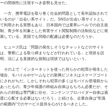
ーの関係性に注視すべき姿勢も見せた。
一方、携帯電話を取り巻く社会的問題として長年認知されて
いるのが「出会い系サイト」だ。SNSが出会い系サイトとし
て利用される実態もあり、日本国内では業界レベルでの自主規
制、青少年を対象とした有害サイト閲覧制限の法制化などに発
展している。英国でも同様の配慮は必要なのだろうか。
ヒューズ氏は「問題の発生しそうなチャットなどのサイト
は、警察による取り締まりなどが行われている」と現状を説
明。法による直接的な規制は現状ではないという。
その上で「インターネットを使った何らかの犯罪が発生した
場合、モバイルやゲームなどの新興ビジネスはスケープゴート
にされがちだ。しかしそれら犯罪の多くはモバイル登場前から
あったもの。青少年保護の枠組み自体はもちろん必要だが、そ
れらの対処は専門家に任せ、コンテンツプロバイダー自体は過
度に心配する必要はないだろう」と続ける。企業自身は“常識
の範囲内”でのサービス提供を心がけるべきとした。