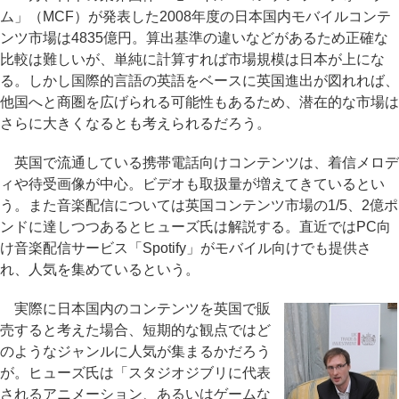
ム」（MCF）が発表した2008年度の日本国内モバイルコンテ
ンツ市場は4835億円。算出基準の違いなどがあるため正確な
比較は難しいが、単純に計算すれば市場規模は日本が上にな
る。しかし国際的言語の英語をベースに英国進出が図れれば、
他国へと商圏を広げられる可能性もあるため、潜在的な市場は
さらに大きくなるとも考えられるだろう。
英国で流通している携帯電話向けコンテンツは、着信メロデ
ィや待受画像が中心。ビデオも取扱量が増えてきているとい
う。また音楽配信については英国コンテンツ市場の1/5、2億ポ
ンドに達しつつあるとヒューズ氏は解説する。直近ではPC向
け音楽配信サービス「Spotify」がモバイル向けでも提供さ
れ、人気を集めているという。
実際に日本国内のコンテンツを英国で販
売すると考えた場合、短期的な観点ではど
のようなジャンルに人気が集まるかだろう
が。ヒューズ氏は「スタジオジブリに代表
されるアニメーション、あるいはゲームな