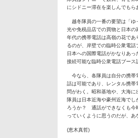
にシドニー滞在を楽しんでもら
越冬隊員の一番の要望は「ゆっ
光や免税品店での買物と日本の家
年代の携帯電話は高嶺の花であ
るのが、岸壁での臨時公衆電話
日本への国際電話がかなりあっ
接続可能な臨時公衆電話ブース
今なら、各隊員は自分の携帯電
話は可能であり、レンタル携帯
問がわく。昭和基地や、大海に
隊員は日本近海や豪州近海でし
ろうか？ 通話ができなくも今
っていくように思うのだが、あ
(恵木真哲)