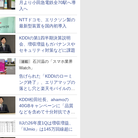
月より小田急電鉄全70駅へ導
入へ
NTTドコモ、エリクソン製の
最新型装置を国内初導入
KDDIの第1四半期決算説明
会、増収増益もガバナンスや
セキュリティ対策などに課題
石川温の「スマホ業界
連載
Watch」
告げられた「KDDIのローミ
ング終了」、エリアマップの
落とし穴と楽天モバイルの課
題
KDDI松田社長、ahamoの
40GBキャンペーンに「品質
などを含めて十分対抗でき
る」
IIJの26年度1Qは増収増益、
「IIJmio」は145万回線超に