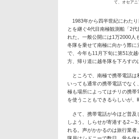
て、オセアニ
1983年から四半世紀にわた
とを継ぐ4代目南極観測船「2
れた。一般公開には1万2000
冬隊を乗せて南極に向かう際に
で、今年も11月下旬に第51次
方、帰り道に越冬隊を下ろすの
ところで、南極で携帯電話は利
いっても通常の携帯電話でなく
極も場所によってはチリの携帯
を使うこともできるらしいが、
さて、携帯電話が今ほど普及し
しよう。しらせが寄港する2～
れる。声がかかるのは旅行業者
隊員はシドニーで数日、骨を休