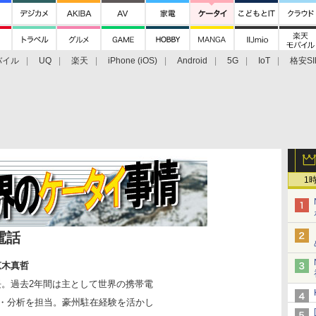
バイル
UQ
楽天
iPhone (iOS)
Android
5G
IoT
格安SI
アクセサリー
業界動向
法人向け
最新技術/その他
1
電話
木真哲
社長。過去2年間は主として世界の携帯電
・分析を担当。豪州駐在経験を活かし