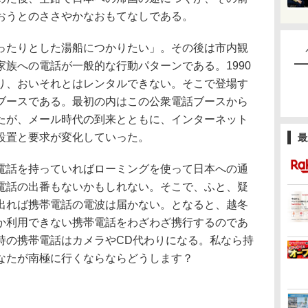
おうとのささやかなおもてなしである。
たりとした湯船につかりたい」。その後は市内観
族への電話が一般的な行動パターンである。1990
り、おいそれとはレンタルできない。そこで登場す
ブースである。最初の内はこの公衆電話ブースから
たが、メール時代の到来とともに、インターネット
設置と要求が変化していった。
最
話を持っていればローミングを使って日本への通
電話の出番もないかもしれない。そこで、ふと、疑
出れば携帯電話の電波は届かない。となると、越冬
か利用できない携帯電話をわざわざ携行するのであ
時の携帯電話はカメラやCD代わりになる。私なら持
なたが南極に行くならならどうします？