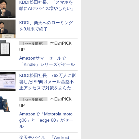
KDDI松田社長、「スマホを
軸にAIデバイス増やしたい」
KDDI、楽天へのローミング
を9月末で終了
本日のPICK
【セール情報】
UP
Amazonサマーセールで
「Kindle」シリーズがセール
KDDI松田社長、762万人に影
響したISP向けメール基盤不
正アクセスで対策をあらため
て説明
本日のPICK
【セール情報】
UP
Amazonで「Motorola moto
g06」と「edge 60」がセー
ル
楽天モバイル、「Android