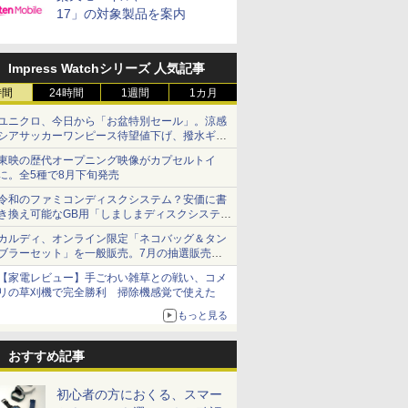
17」の対象製品を案内
Impress Watchシリーズ 人気記事
時間
24時間
1週間
1カ月
ユニクロ、今日から「お盆特別セール」。涼感
シアサッカーワンピース待望値下げ、撥水ギア
ショーツは1990円に
東映の歴代オープニング映像がカプセルトイ
に。全5種で8月下旬発売
令和のファミコンディスクシステム？安価に書
き換え可能なGB用「しましまディスクシステ
ム」
カルディ、オンライン限定「ネコバッグ＆タン
ブラーセット」を一般販売。7月の抽選販売の
当選無効分
【家電レビュー】手ごわい雑草との戦い、コメ
リの草刈機で完全勝利 掃除機感覚で使えた
もっと見る
おすすめ記事
初心者の方におくる、スマー