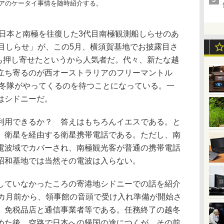
アのケータイ事情を随時紹介する。
り日本と南極を往復した3代目南極観測船しらせのあ
代目しらせ」が、この5月、横須賀基地でお披露目さ
人も押し寄せたというから人気者だ。代々、新たな越
立ち寄るのが西オーストラリアのフリーマントル
越冬隊がやってくるのを待つことになっている。一
はシドニーだ。
用できるか？ 答えはもちろんイエスである。と
、衛星を経由する衛星携帯電話である。ただし、南
電波域でカバーされ、南極観光客が普通の携帯電話
昭和基地では当然その電波は入らない。
ていなかったころの寄港地シドニーでの話を紹介
3カ月前から、領事館の音頭で受け入れ準備が開始さ
、免税品店と通信事業者等である。任務終了の越冬
めた後、空路で日本への帰国の途につくが、その前