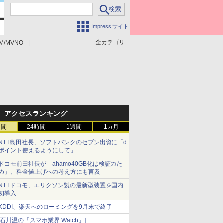
Impress サイト
全カテゴリ
M/MVNO
アクセスランキング
時間
24時間
1週間
1カ月
NTT島田社長、ソフトバンクのセブン出資に「d
ポイント使えるようにして」
ドコモ前田社長が「ahamo40GB化は検証のた
め」、料金値上げへの考え方にも言及
NTTドコモ、エリクソン製の最新型装置を国内
初導入
KDDI、楽天へのローミングを9月末で終了
[石川温の「スマホ業界 Watch」]