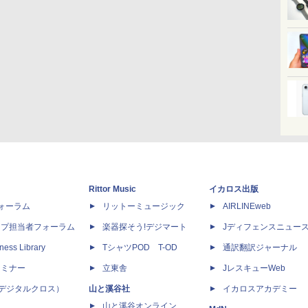
Rittor Music
イカロス出版
dフォーラム
リットーミュージック
AIRLINEweb
ップ担当者フォーラム
楽器探そう!デジマート
Jディフェンスニュー
ness Library
TシャツPOD T-OD
通訳翻訳ジャーナル
セミナー
立東舎
JレスキューWeb
 X（デジタルクロス）
山と溪谷社
イカロスアカデミー
山と溪谷オンライン