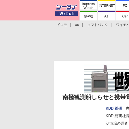
ドコモ
au
ソフトバンク
ワイモ
格安スマホ/SIMフリースマホ
周辺機器/
南極観測船しらせと携帯
KDDI総研
恵
KDDI総研
話市場の調査