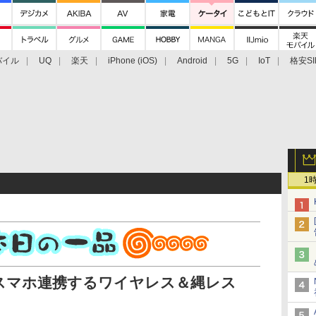
バイル
UQ
楽天
iPhone (iOS)
Android
5G
IoT
格安SI
アクセサリー
業界動向
法人向け
最新技術/その他
1
スマホ連携するワイヤレス＆縄レス