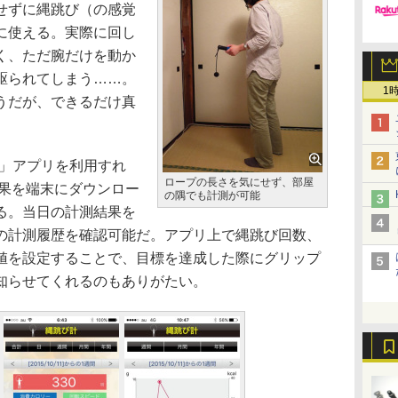
せずに縄跳び（の感覚
に使える。実際に回し
く、ただ腕だけを動か
駆られてしまう……。
1
うだが、できるだけ真
 Fit」アプリを利用すれ
ロープの長さを気にせず、部屋
測結果を端末にダウンロー
の隅でも計測が可能
る。当日の計測結果を
の計測履歴を確認可能だ。アプリ上で縄跳び回数、
値を設定することで、目標を達成した際にグリップ
知らせてくれるのもありがたい。