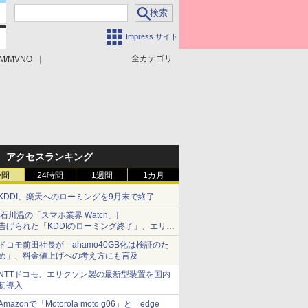
Impress サイト
全カテゴリ
M/MVNO
アクセスランキング
時間
24時間
1週間
1カ月
KDDI、楽天へのローミングを9月末で終了
[石川温の「スマホ業界 Watch」]
告げられた「KDDIのローミング終了」、エリア
マップの落とし穴と楽天モバイルの課題
ドコモ前田社長が「ahamo40GB化は検証のた
め」、料金値上げへの考え方にも言及
NTTドコモ、エリクソン製の最新型装置を国内
初導入
Amazonで「Motorola moto g06」と「edge