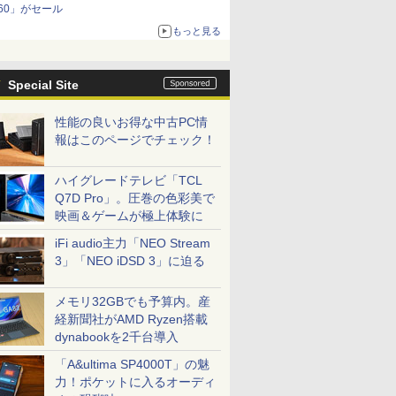
60」がセール
もっと見る
Special Site
性能の良いお得な中古PC情
報はこのページでチェック！
ハイグレードテレビ「TCL
Q7D Pro」。圧巻の色彩美で
映画＆ゲームが極上体験に
iFi audio主力「NEO Stream
3」「NEO iDSD 3」に迫る
メモリ32GBでも予算内。産
経新聞社がAMD Ryzen搭載
dynabookを2千台導入
「A&ultima SP4000T」の魅
力！ポケットに入るオーディ