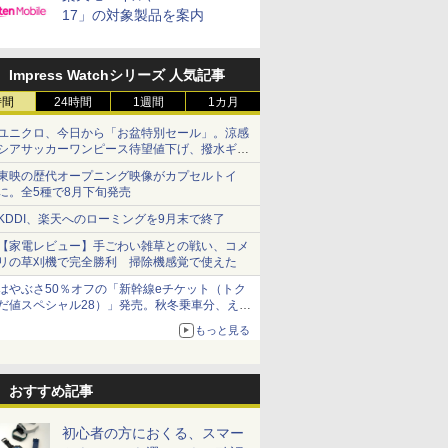
17」の対象製品を案内
Impress Watchシリーズ 人気記事
時間
24時間
1週間
1カ月
ユニクロ、今日から「お盆特別セール」。涼感
シアサッカーワンピース待望値下げ、撥水ギア
ショーツは1990円に
東映の歴代オープニング映像がカプセルトイ
に。全5種で8月下旬発売
KDDI、楽天へのローミングを9月末で終了
【家電レビュー】手ごわい雑草との戦い、コメ
リの草刈機で完全勝利 掃除機感覚で使えた
はやぶさ50％オフの「新幹線eチケット（トク
だ値スペシャル28）」発売。秋冬乗車分、えき
ねっと限定
もっと見る
おすすめ記事
初心者の方におくる、スマー