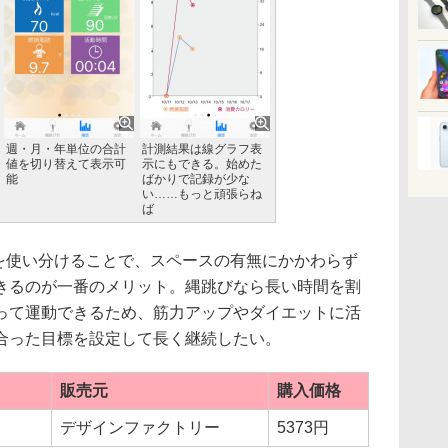
週・月・年単位の合計
計測結果は線グラフ表
値を切り替えて表示可
示にもできる。始めた
能
ばかりで記録が少な
い……もっと頑張らね
ば
プを使い分けることで、スペースの有無にかかわらず
きるのが一番のメリット。縄跳びなら長い時間を割
って運動できるため、筋力アップやダイエットに活
合った目標を設定して長く継続したい。
販売元
購入価格
デザインファクトリー
5373円