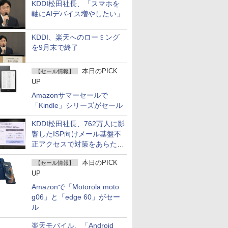
KDDI松田社長、「スマホを
軸にAIデバイス増やしたい」
KDDI、楽天へのローミング
を9月末で終了
本日のPICK
【セール情報】
UP
Amazonサマーセールで
「Kindle」シリーズがセール
KDDI松田社長、762万人に影
響したISP向けメール基盤不
正アクセスで対策をあらため
て説明
本日のPICK
【セール情報】
UP
Amazonで「Motorola moto
g06」と「edge 60」がセー
ル
楽天モバイル、「Android