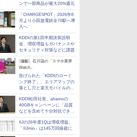
ンで一部商品が最大20%還元
「CHARGESPOT」2026年8
月より小田急電鉄全70駅へ導
入へ
KDDIの第1四半期決算説明
会、増収増益もガバナンスや
セキュリティ対策などに課題
石川温の「スマホ業界
連載
Watch」
告げられた「KDDIのローミ
ング終了」、エリアマップの
落とし穴と楽天モバイルの課
題
KDDI松田社長、ahamoの
40GBキャンペーンに「品質
などを含めて十分対抗でき
る」
IIJの26年度1Qは増収増益、
「IIJmio」は145万回線超に