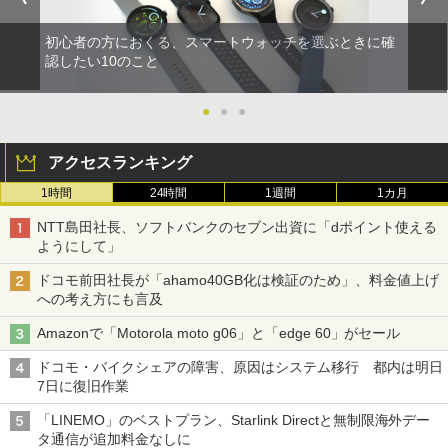
初心者の方におくる、スマートウォッチを選ぶときに確
認したい10のこと
●
●
●
アクセスランキング
1時間
24時間
1週間
1カ月
NTT島田社長、ソフトバンクのセブン出資に「dポイント使える
ようにして」
ドコモ前田社長が「ahamo40GB化は検証のため」、料金値上げ
への考え方にも言及
Amazonで「Motorola moto g06」と「edge 60」がセール
ドコモ・バイクシェアの障害、原因はシステム移行 都内は明日
7日に復旧作業
「LINEMO」のベストプラン、Starlink Directと無制限海外デー
タ通信が追加料金なしに