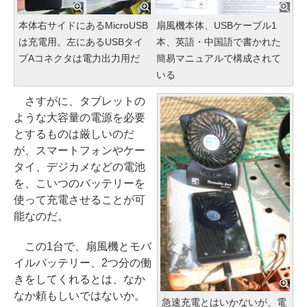
本体右サイドにあるMicroUSB
扇風機本体、USBケーブル1
は充電用。左にあるUSBタイ
本、英語・中国語で書かれた
プAコネクタは電力出力用だ
簡易マニュアルで構成されて
いる
さすがに、タブレットの
ような大容量の電源を必要
とするものは厳しいのだ
が、スマートフォンやケー
タイ、デジカメなどの電池
を、こいつのバッテリーを
使って充電させることが可
能なのだ。
この1台で、扇風機とモバ
イルバッテリー、2つ分の働
きをしてくれるとは、なか
なか頼もしいではないか。
急速充電とはいかないが、電