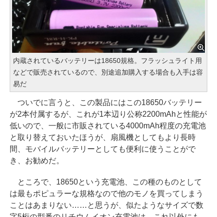
内蔵されているバッテリーは18650規格。フラッシュライト用
などで販売されているので、別途追加購入する場合も入手は容
易だ
ついでに言うと、この製品にはこの18650バッテリー
が2本付属するが、これが1本辺り公称2200mAhと性能が
低いので、一般に市販されている4000mAh程度の充電池
と取り替えておいたほうが、扇風機としてもより長時
間、モバイルバッテリーとしても便利に使うことがで
き、お勧めだ。
ところで、18650という充電池、この種のものとして
は最もポピュラーな規格なので他のモノを買ってしまう
ことはあまりない……と思うが、似たようなサイズで数
字5桁の型番のリチウムイオン充電池は、これ以外にも