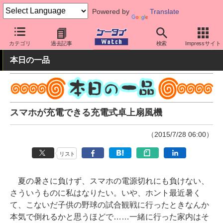
Powered by
Translate
ケータイ Watch
周辺機器/アクセサリー
モバイルバッテリー
カテゴリ
過去記事
検索
Impressサイト
本日の一品
スマホが充電できる充電式卓上扇風機
（2015/7/28 06:00）
リスト
夏の暑さに負けず、スマホの電源切れにも負けない、
さういうものに私はなりたい。いや、ホント最近暑く
て、こないだ子供の野球の試合観戦に行ったときなんか
本気で倒れるかと思うほどで……一緒に行った家内はそ