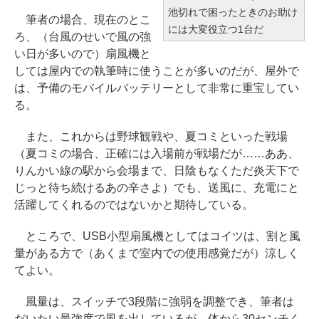
池切れで困ったときのお助け
筆者の場合、現在のとこ
には大変役立つ1台だ
ろ、（台風のせいで風の強
い日が多いので）扇風機と
しては屋内での執筆時に使うことが多いのだが、屋外で
は、予備のモバイルバッテリーとして非常に重宝してい
る。
また、これからは野球観戦や、夏コミといった戦場
（夏コミの場合、正確には入場前が戦場だが……ああ、
りんかい線の駅から会場まで、日陰もなくただ炎天下で
じっと待ち続けるあの辛さよ）でも、送風に、充電にと
活躍してくれるのではないかと期待している。
ところで、USB小型扇風機としてはコイツは、割と風
量がある方で（あくまで室内での使用感覚だが）涼しく
てよい。
風量は、スイッチで3段階に強弱を調整でき、筆者は
だいたい最強度で風を出しているが、体から30センチく