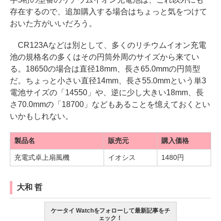
存在するので、追加購入する場合はちょっと気をつけて
おいた方がいいだろう。
CR123Aなどは別として、多くのリチウムイオン充電
池の規格名の多くはその円筒外周のサイズから来てい
る。18650の場合は直径18mm、長さ65.0mmの円筒型
だ。ちょっと小さい直径14mm、長さ55.0mmという単3
電池サイズの「14550」や、逆に少し大きい18mm、長
さ70.0mmの「18700」などもあることを憶えておくとい
いかもしれない。
製品名
販売元
購入価格
充電式卓上扇風機
イオシス
1480円
大和 哲
ケータイ Watchをフォローして最新記事をチ
ェック！