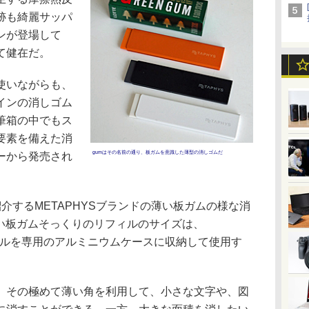
跡も綺麗サッパ
ンが登場して
て健在だ。
使いながらも、
インの消しゴム
筆箱の中でもス
要素を備えた消
gumはその名前の通り、板ガムを意識した薄型の消しゴムだ
ーから発売され
するMETAPHYSブランドの薄い板ガムの様な消
薄い板ガムそっくりのリフィルのサイズは、
リフィルを専用のアルミニウムケースに収納して使用す
その極めて薄い角を利用して、小さな文字や、図