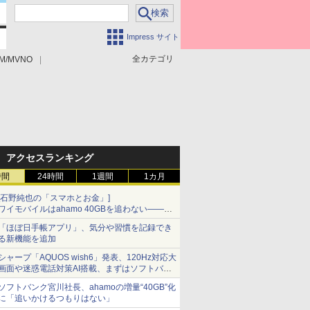
Impress サイト
全カテゴリ
M/MVNO
アクセスランキング
時間
24時間
1週間
1カ月
[石野純也の「スマホとお金」]
ワイモバイルはahamo 40GBを追わない――単
身向け「超おトク割」の安さと1年限定の注意
「ほぼ日手帳アプリ」、気分や習慣を記録でき
点
る新機能を追加
シャープ「AQUOS wish6」発表、120Hz対応大
画面や迷惑電話対策AI搭載、まずはソフトバン
クの法人向け
ソフトバンク宮川社長、ahamoの増量“40GB”化
に「追いかけるつもりはない」