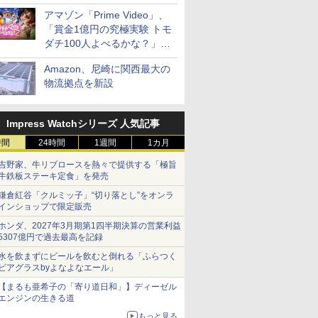
見放題
アマゾン「Prime Video」、
「賞金1億円の究極実験 トモ
ダチ100人よべるかな？」シ
ーズン2の参加者公開
Amazon、尼崎に関西最大の
物流拠点を新設
Impress Watchシリーズ 人気記事
時間
24時間
1週間
1カ月
吉野家、牛リブロースを熱々で提供する「極旨
牛鉄板ステーキ定食」を発売
鎌倉紅谷「クルミッ子」“切り落とし”をオンラ
インショップで限定販売
ホンダ、2027年3月期第1四半期決算の営業利益
5307億円で過去最高を記録
水を飲まずにビールを飲むと倒れる「ふらつく
ビアグラスbyよなよなエール」
【まるも亜希子の「寄り道日和」】ディーゼル
エンジンの生きる道
もっと見る