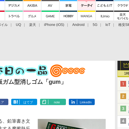
バイル
UQ
楽天
iPhone (iOS)
Android
5G
IoT
格安SI
アクセサリー
業界動向
法人向け
最新技術/その他
1
ガム型消しゴム「gum」
ェア
はてブ
note
LinkedIn
る、鉛筆書き文
生する摩擦熱反