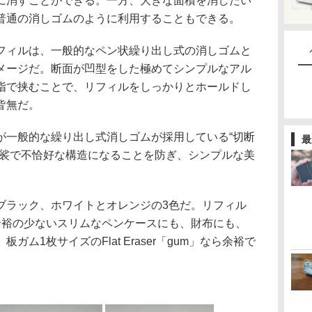
に消すことができる。一方、大きな面積を消したい
普通の消しゴムのように利用することもできる。
ィルは、一般的なペン状繰り出し式の消しゴムと
メージだ。断面が凹型をした極めてシンプルなアル
指で挟むことで、リフィルをしっかりとホールドし
皆無だ。
一般的な繰り出し式消しゴムが採用している“切断
最
袈裟で不恰好な構造になることを防ぎ、シンプルな美
。
ラック、ホワイトとオレンジの3色だ。リフィル
余裕の少ないスリムなペンケースにも、財布にも、
ム1枚サイズのFlat Eraser「gum」なら余裕で