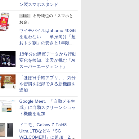
ン製スマホスタンド
石野純也の「スマホと
連載
お金」
ワイモバイルはahamo 40GB
を追わない――単身向け「超
おトク割」の安さと1年限定
の注意点
18年分の購買データから行動
変化を検知、楽天が挑む「AI
スーパーエージェント」
「ほぼ日手帳アプリ」、気分
や習慣を記録できる新機能を
追加
Google Meet、「自動メモ生
成」に自動スクリーンショッ
ト機能を追加
ドコモ、Galaxy Z Fold8
Ultra 1TBなどを「5G
WELCOME割」に追加 2.2