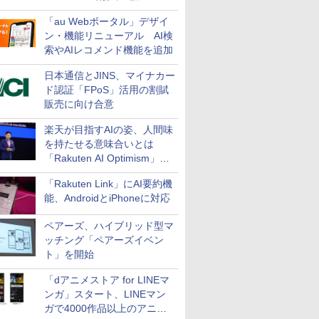
万円引き
「au Webポータル」デザイ
ン・機能リニューアル AI検
索やAIレコメンド機能を追加
日本通信とJINS、マイナカー
ド認証「FPoS」活用の割賦
販売に向け合意
楽天が目指すAIの姿、人間味
を持たせる意味合いとは
「Rakuten AI Optimism」三
木谷氏の基調講演
「Rakuten Link」にAI要約機
能、AndroidとiPhoneに対応
ペアーズ、ハイブリッド型マ
ッチング「ペアーズイベン
ト」を開始
「dアニメストア for LINEマ
ンガ」スタート、LINEマン
ガで4000作品以上のアニメ