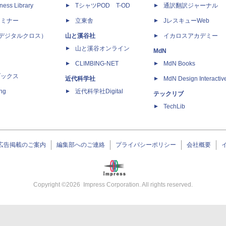
ness Library
TシャツPOD T-OD
通訳翻訳ジャーナル
セミナー
立東舎
JレスキューWeb
 X（デジタルクロス）
山と溪谷社
イカロスアカデミー
山と溪谷オンライン
MdN
CLIMBING-NET
MdN Books
ブックス
近代科学社
MdN Design Interactiv
ing
近代科学社Digital
テックリブ
TechLib
広告掲載のご案内
編集部へのご連絡
プライバシーポリシー
会社概要
Copyright ©
2026
Impress Corporation. All rights reserved.