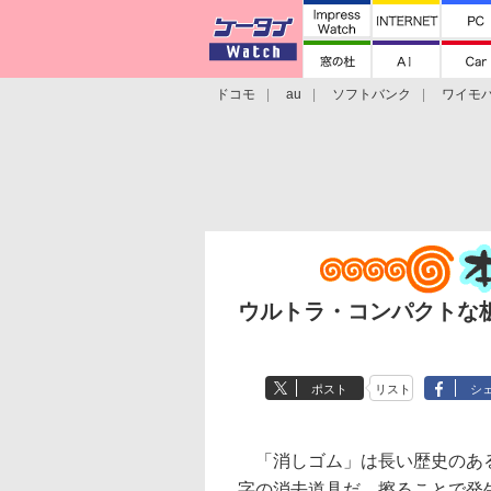
ドコモ
au
ソフトバンク
ワイモ
格安スマホ/SIMフリースマホ
周辺機器/
ウルトラ・コンパクトな板
ポスト
リスト
シ
「消しゴム」は長い歴史のあ
字の消去道具だ。擦ることで発