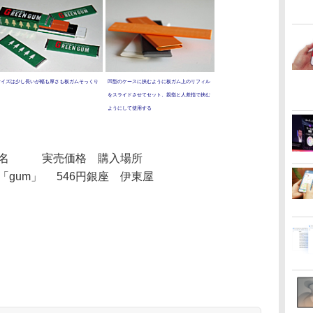
サイズは少し長いが幅も厚さも板ガムそっくり
凹型のケースに挟むように板ガム上のリフィル
をスライドさせてセット、親指と人差指で挟む
ようにして使用する
名
実売価格
購入場所
er「gum」
546円
銀座 伊東屋