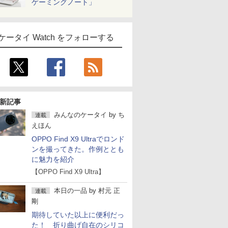
ゲーミングノート」
ケータイ Watch をフォローする
新記事
みんなのケータイ
by
ち
連載
えほん
OPPO Find X9 Ultraでロンド
ンを撮ってきた。作例ととも
に魅力を紹介
【OPPO Find X9 Ultra】
本日の一品
by
村元 正
連載
剛
期待していた以上に便利だっ
た！ 折り曲げ自在のシリコ