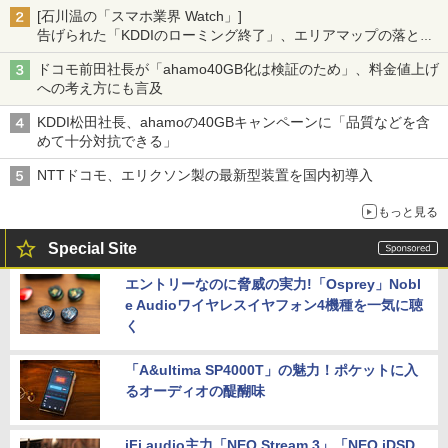
[石川温の「スマホ業界 Watch」]
告げられた「KDDIのローミング終了」、エリアマップの落とし
穴と楽天モバイルの課題
ドコモ前田社長が「ahamo40GB化は検証のため」、料金値上げ
への考え方にも言及
KDDI松田社長、ahamoの40GBキャンペーンに「品質などを含
めて十分対抗できる」
NTTドコモ、エリクソン製の最新型装置を国内初導入
もっと見る
Special Site
エントリーなのに脅威の実力!「Osprey」Nobl
e Audioワイヤレスイヤフォン4機種を一気に聴
く
「A&ultima SP4000T」の魅力！ポケットに入
るオーディオの醍醐味
iFi audio主力「NEO Stream 3」「NEO iDSD