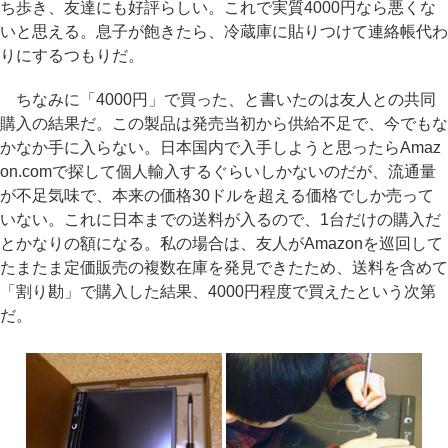
ち歩き、友達にも好評らしい。これで実質4000円なら悪くな
いと思える。息子が飽きたら、冷蔵庫に貼りつけて連絡帳代わ
りにするつもりだ。
ちなみに「4000円」で買った、と書いたのは友人との共同
購入の結果だ。この製品は発売当初から供給不足で、今でもな
かなか手に入らない。日本国内で入手しようと思ったらAmaz
on.comで探して個人輸入するぐらいしかないのだが、流通量
が不足気味で、本来の価格30ドルを超える価格でしか売って
いない。これに日本までの送料が入るので、1台だけの購入だ
とかなりの額になる。私の場合は、友人がAmazonを巡回して
たまたま定価販売の複数在庫を発見できたため、送料を含めて
「割り勘」で購入した結果、4000円程度で買えたという次第
だ。