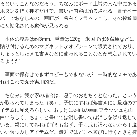
るということなのだろう。ちなみにボード上端の真ん中にある
ボタンを軽く押すだけで、書いた内容は消去される。電子ペー
パーでおなじみの、画面が一瞬白くフラッシュし、その後綺麗
に初期化される動作が見られる。
本体の厚みは約3mm、重量は120g。米国では冷蔵庫などに
貼り付けるためのマグネットがオプションで販売されており、
ちょっとしたメモ書きなどに使われることなどが想定されてい
るようだ。
画面の保存はできずコピーもできないが、一時的なメモであ
ればこれで充分実用的だ。
ちなみに我が家の場合は、息子のおもちゃとなった。という
か取られてしまった（笑）。子供にすれば落書きには最適のア
イテムに見えるらしい。おまけにe-inkの画面フラッシュも面
白いらしく、ちょっと書いては消し書いては消しを繰り返して
いる。親にしてみればゴミも出ず、手も服も汚れないから丁度
いい暇つぶしアイテムだ。最近ではどこへ遊びに行くときも持