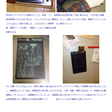
帯を外してパッケージを開けたところ。本体、ペン、表
筆者が試す間も無く子供に取られる。一心不乱に落書
面清掃用のクロスの三点だけ。マニュアルすらない徹底
き。ちょっと書いたらすぐに消去。画面のフラッシュが
ぶりにはむしろ潔さを感じる。このまますぐに使用可
また面白いらしい
能。電源スイッチは無く、画面にペンなどで触れれば即
利用できる
そして書いていたのはこちら。意外に細かい線も拾える
マグネットクリップで挟んで冷蔵庫に貼り付けることも
し、解像度もそこそこある。到着初日に何か堅いもので
できる。小型、軽量、薄型であればこそ。米国内では裏
画面をこすったらしく、結構傷が入ってしまった。表面
面に貼り付けるマグネットシートが純正のオプションで
は比較的柔らかい素材なので注意は必要だろう
あるくらいなので磁気には強いのだろう