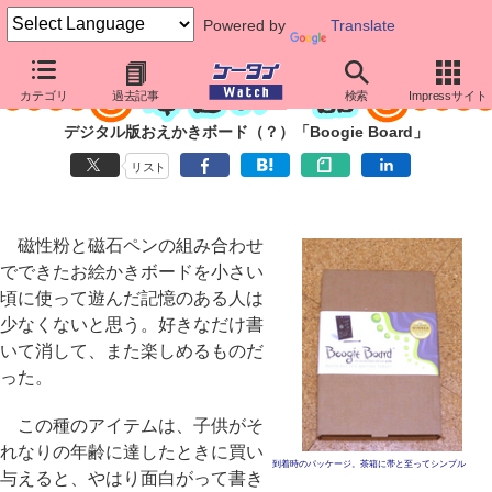
Powered by
Translate
カテゴリ
過去記事
検索
Impressサイト
デジタル版おえかきボード（？）「Boogie Board」
リスト
磁性粉と磁石ペンの組み合わせ
でできたお絵かきボードを小さい
頃に使って遊んだ記憶のある人は
少なくないと思う。好きなだけ書
いて消して、また楽しめるものだ
った。
この種のアイテムは、子供がそ
れなりの年齢に達したときに買い
到着時のパッケージ。茶箱に帯と至ってシンプル
与えると、やはり面白がって書き