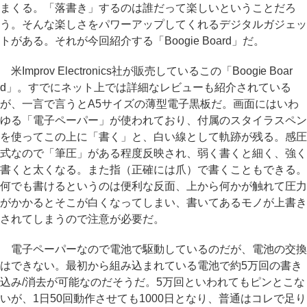
まくる。「落書き」するのは誰だって楽しいということだろ
う。そんな楽しさをパワーアップしてくれるデジタルガジェッ
トがある。それが今回紹介する「Boogie Board」だ。
米Improv Electronics社が販売しているこの「Boogie Boar
d」。すでにネット上では詳細なレビューも紹介されている
が、一言で言うとA5サイズの薄型電子黒板だ。画面にはいわ
ゆる「電子ペーパー」が使われており、付属のスタイラスペン
を使ってこの上に「書く」と、白い線として軌跡が残る。感圧
式なので「筆圧」がある程度反映され、弱く書くと細く、強く
書くと太くなる。また指（正確には爪）で書くこともできる。
何でも書けるというのは便利な反面、上から何かが触れて圧力
がかかるとそこが白くなってしまい、書いてあるモノが上書き
されてしまうので注意が必要だ。
電子ペーパーなので電池で駆動しているのだが、電池の交換
はできない。最初から組み込まれている電池で約5万回の書き
込み/消去が可能なのだそうだ。5万回といわれてもピンとこな
いが、1日50回動作させても1000日となり、普通はコレで足り