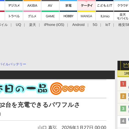
バイル
UQ
楽天
iPhone (iOS)
Android
5G
IoT
格安SI
アクセサリー
業界動向
法人向け
最新技術/その他
バイルバッテリー
1
約2台を充電できるパワフルさ
r」
山口 真弘
2026年1月27日 00:00