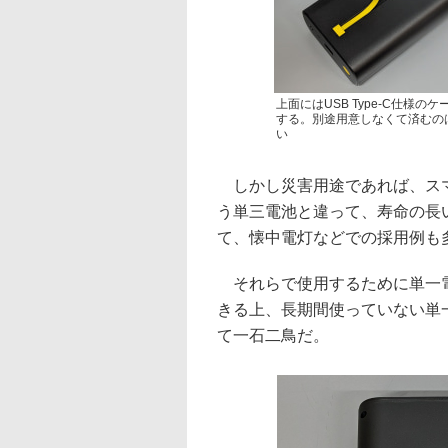
上面にはUSB Type-C仕様の
する。別途用意しなくて済むの
い
しかし災害用途であれば、スマ
う単三電池と違って、寿命の長
て、懐中電灯などでの採用例も
それらで使用するために単一電
きる上、長期間使っていない単
て一石二鳥だ。