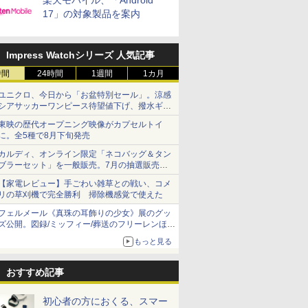
楽天モバイル、「Android
17」の対象製品を案内
Impress Watchシリーズ 人気記事
時間
24時間
1週間
1カ月
ユニクロ、今日から「お盆特別セール」。涼感
シアサッカーワンピース待望値下げ、撥水ギア
ショーツは1990円に
東映の歴代オープニング映像がカプセルトイ
に。全5種で8月下旬発売
カルディ、オンライン限定「ネコバッグ＆タン
ブラーセット」を一般販売。7月の抽選販売の
当選無効分
【家電レビュー】手ごわい雑草との戦い、コメ
リの草刈機で完全勝利 掃除機感覚で使えた
フェルメール《真珠の耳飾りの少女》展のグッ
ズ公開。図録/ミッフィー/葬送のフリーレンほ
か、注目ブランドコラボが実現
もっと見る
おすすめ記事
初心者の方におくる、スマー