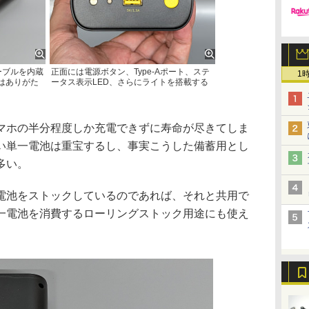
ケーブルを内蔵
正面には電源ボタン、Type-Aポート、ステ
1
はありがた
ータス表示LED、さらにライトを搭載する
ホの半分程度しか充電できずに寿命が尽きてしま
い単一電池は重宝するし、事実こうした備蓄用とし
多い。
池をストックしているのであれば、それと共用で
一電池を消費するローリングストック用途にも使え