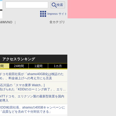
Impress サイト
全カテゴリ
M/MVNO
アクセスランキング
時間
24時間
1週間
1カ月
ドコモ前田社長が「ahamo40GB化は検証のた
め」、料金値上げへの考え方にも言及
[石川温の「スマホ業界 Watch」]
告げられた「KDDIのローミング終了」、エリア
マップの落とし穴と楽天モバイルの課題
NTTドコモ、エリクソン製の最新型装置を国内
初導入
KDDI松田社長、ahamoの40GBキャンペーンに
「品質などを含めて十分対抗できる」