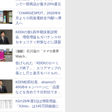
ンで一部商品が最大20%還元
「CHARGESPOT」2026年8
月より小田急電鉄全70駅へ導
入へ
KDDIの第1四半期決算説明
会、増収増益もガバナンスや
セキュリティ対策などに課題
石川温の「スマホ業界
連載
Watch」
告げられた「KDDIのローミ
ング終了」、エリアマップの
落とし穴と楽天モバイルの課
題
KDDI松田社長、ahamoの
40GBキャンペーンに「品質
などを含めて十分対抗でき
る」
IIJの26年度1Qは増収増益、
「IIJmio」は145万回線超に