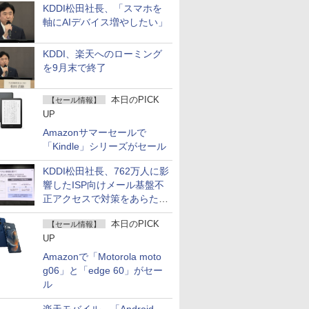
KDDI松田社長、「スマホを
軸にAIデバイス増やしたい」
KDDI、楽天へのローミング
を9月末で終了
本日のPICK
【セール情報】
UP
Amazonサマーセールで
「Kindle」シリーズがセール
KDDI松田社長、762万人に影
響したISP向けメール基盤不
正アクセスで対策をあらため
て説明
本日のPICK
【セール情報】
UP
Amazonで「Motorola moto
g06」と「edge 60」がセー
ル