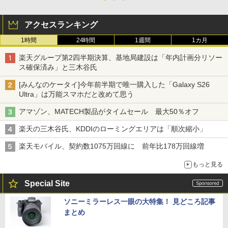
アクセスランキング
1時間
24時間
1週間
1カ月
楽天グループ第2四半期決算、基地局建設は「年内計画分リソー
ス確保済み」と三木谷氏
[みんなのケータイ]今年前半期で唯一購入した「Galaxy S26
Ultra」は万能スマホだと改めて思う
アマゾン、MATECH製品がタイムセール 最大50％オフ
楽天の三木谷氏、KDDIのローミングエリアは「順次縮小」
楽天モバイル、契約数1075万回線に 前年比178万回線増
もっと見る
Special Site
ソニーミラーレス一眼の大特集！ 見どころ記事
まとめ