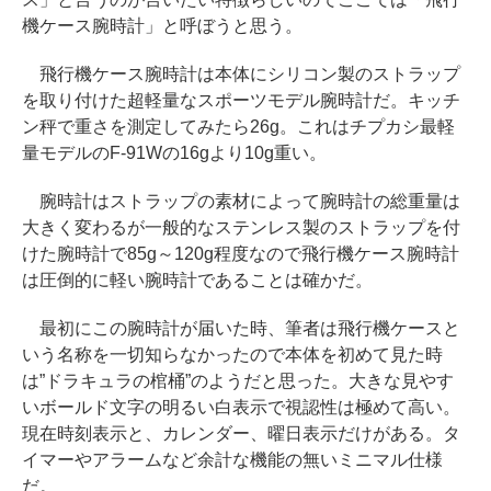
機ケース腕時計」と呼ぼうと思う。
飛行機ケース腕時計は本体にシリコン製のストラップ
を取り付けた超軽量なスポーツモデル腕時計だ。キッチ
ン秤で重さを測定してみたら26g。これはチプカシ最軽
量モデルのF-91Wの16gより10g重い。
腕時計はストラップの素材によって腕時計の総重量は
大きく変わるが一般的なステンレス製のストラップを付
けた腕時計で85g～120g程度なので飛行機ケース腕時計
は圧倒的に軽い腕時計であることは確かだ。
最初にこの腕時計が届いた時、筆者は飛行機ケースと
いう名称を一切知らなかったので本体を初めて見た時
は”ドラキュラの棺桶”のようだと思った。大きな見やす
いボールド文字の明るい白表示で視認性は極めて高い。
現在時刻表示と、カレンダー、曜日表示だけがある。タ
イマーやアラームなど余計な機能の無いミニマル仕様
だ。