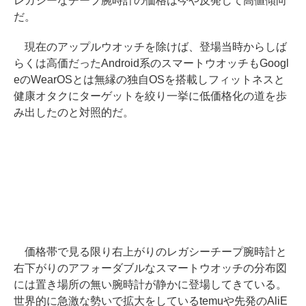
レガシーなチープ腕時計の価格は今や反発して高値傾向
だ。
現在のアップルウオッチを除けば、登場当時からしば
らくは高価だったAndroid系のスマートウオッチもGoogl
eのWearOSとは無縁の独自OSを搭載しフィットネスと
健康オタクにターゲットを絞り一挙に低価格化の道を歩
み出したのと対照的だ。
価格帯で見る限り右上がりのレガシーチープ腕時計と
右下がりのアフォーダブルなスマートウオッチの分布図
には置き場所の無い腕時計が静かに登場してきている。
世界的に急激な勢いで拡大をしているtemuや先発のAliE