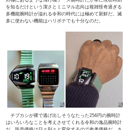
を知るだけという潔さとミニマル志向は複雑怪奇過ぎる
多機能腕時計が溢れる令和の時代には極めて新鮮だ。滅
多に使わない機能はハリボテでも十分なのだ。
チプカシが裸で逃げ出しそうなたった256円の腕時計
はいろいろなことを考えさせてくれる令和の逸品腕時計
だ。販売価格は日々刻々と変化するので参考価格だ。さ