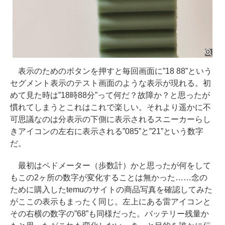
表示のためのボタンを押すと毎回画面に”18 88”という
セグメント表示のテスト画面のような表示が現れる。初
めて見た時は”18時88分”って何だ？故障か？と思ったが
慣れてしまうとこれはこれで楽しい。それより遥かに不
可思議なのは分表示の下側に表示されるスニーカーらし
きアイコンの左右に表示される”085”と”21”という数字
だ。
最初はペドメーター（歩数計）かと思ったが何をして
もこの2ヶ所の数字が変化することは無かった……念の
ために購入したtemuのサイトの商品写真を確認してみた
がここの表示もまったく同じ。左上にある雷アイコンと
その右横の数字の”68”も同様だった。バッテリー残量か