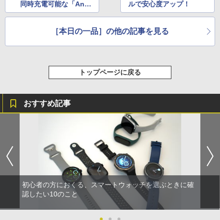
同時充電可能な「Ank
ルで安心度アップ！
er MagGo Power Ban
k」
［本日の一品］の他の記事を見る
トップページに戻る
おすすめ記事
初心者の方におくる、スマートウォッチを選ぶときに確
認したい10のこと
●
●
●