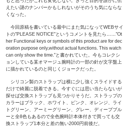
もと思ったがこれも変化しない。きっと目的を誰かに伝
えたい謎のナンバーかもしれないがそのうち気にならな
くなった。
今回原稿を書いている最中にまた気になってWEBサイ
トの”PLEASE NOTICE”というコメントを見たら……”Ot
her Functional keys or symbols of this product are for dec
oration purpose only,without actual functions. This watch
can only show the time.”と書かれていた。今もコレクシ
ョンしている某オマージュ腕時計の一部の針が文字盤上
に描かれているのと同じくジョークだった。
シリコン製のストラップは横に少し強くスライドする
だけで綺麗に脱着できる。今すぐには思い当たらないが
探せば交換ストラップも見つかりそうだ。ストラップの
カラーはブラック、ホワイト、ピンク、オレンジ、ライ
トグリーン、アーミーグリーン、グレー、ディープブル
ーと全8色もあるので全色腕時計本体付きで買っても交
換ストラップ1本分と差の無い2000円前後だ。