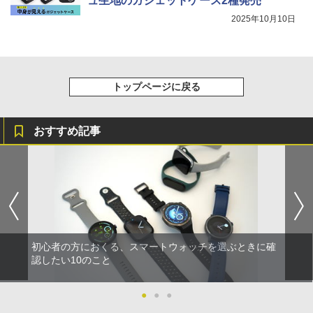
ュ生地のガジェットケース2種発売
2025年10月10日
トップページに戻る
おすすめ記事
初心者の方におくる、スマートウォッチを選ぶときに確
認したい10のこと
●
●
●