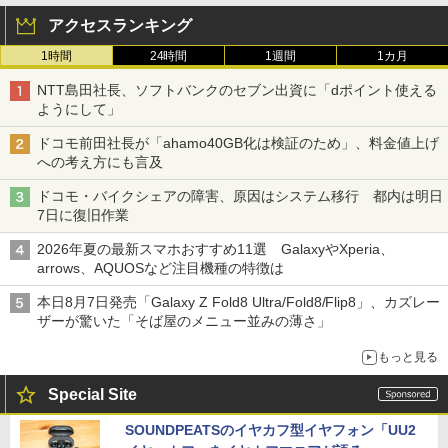
アクセスランキング
1時間
24時間
1週間
1カ月
NTT島田社長、ソフトバンクのセブン出資に「dポイント使える
ようにして」
ドコモ前田社長が「ahamo40GB化は検証のため」、料金値上げ
への考え方にも言及
ドコモ・バイクシェアの障害、原因はシステム移行 都内は明日
7日に復旧作業
2026年夏の最新スマホおすすめ11選 GalaxyやXperia、
arrows、AQUOSなど注目機種の特徴は
本日8月7日発売「Galaxy Z Fold8 Ultra/Fold8/Flip8」、カズレー
ザーが驚いた「そば屋のメニュー並みの薄さ」
もっと見る
Special Site
SOUNDPEATSのイヤカフ型イヤフォン「UU2