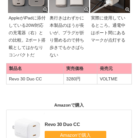
AppleがiPadに添付
奥行きはわずかに
実際に使用してい
している20W対応
本製品のほうが長
るところ。通電中
の充電器（右）と
いが、プラグが折
はポート間にある
の比較。2ポート搭
り畳めるので持ち
マークが点灯する
載としてはかなり
歩きでもかさばら
コンパクトだ
ない
製品名
実売価格
発売元
Revo 30 Duo CC
3280円
VOLTME
Amazonで購入
Revo 30 Duo CC