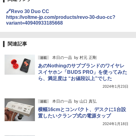
🔗Revo 30 Duo CC
https://voltme-jp.com/products/revo-30-duo-cc?
variant=40940933185668
関連記事
本日の一品
by
村元 正剛
連載
あのNothingのサブブランドのワイヤレ
スイヤホン「BUDS PRO」を使ってみた
ら、満足度は “お値段以上”でした
2024年1月23日
本日の一品
by
山口 真弘
連載
横幅16cmとコンパクト、デスクに1台設
置したいクランプ式の電源タップ
2024年1月18日