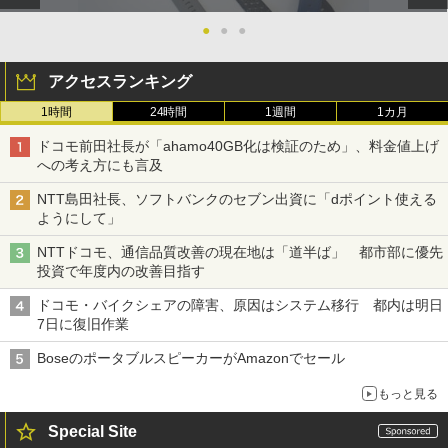
●
●
●
アクセスランキング
1時間
24時間
1週間
1カ月
ドコモ前田社長が「ahamo40GB化は検証のため」、料金値上げ
への考え方にも言及
NTT島田社長、ソフトバンクのセブン出資に「dポイント使える
ようにして」
NTTドコモ、通信品質改善の現在地は「道半ば」 都市部に優先
投資で年度内の改善目指す
ドコモ・バイクシェアの障害、原因はシステム移行 都内は明日
7日に復旧作業
BoseのポータブルスピーカーがAmazonでセール
もっと見る
Special Site