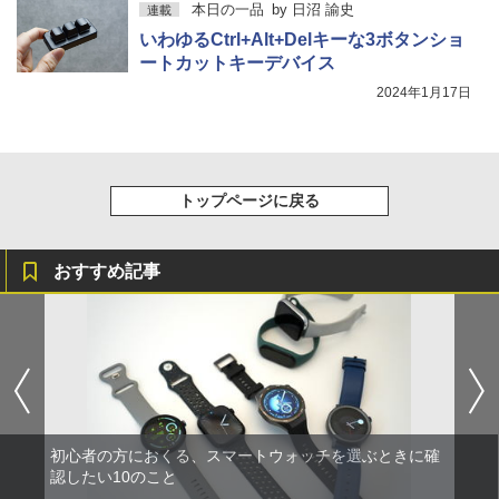
本日の一品
by
日沼 諭史
連載
いわゆるCtrl+Alt+Delキーな3ボタンショ
ートカットキーデバイス
2024年1月17日
トップページに戻る
おすすめ記事
初心者の方におくる、スマートウォッチを選ぶときに確
認したい10のこと