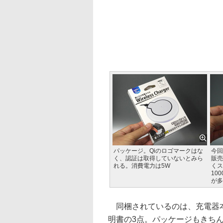
パッケージ。Qiのロゴマークはな
今回
く、認証は取得していないとみら
販売
れる。消費電力は5W
くス
10
が多
同梱されているのは、充電器本
明書の3点。パッケージもきち