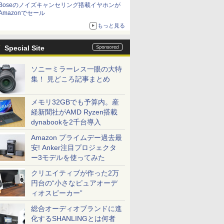
Boseのノイズキャンセリング搭載イヤホンが
Amazonでセール
もっと見る
Special Site
ソニーミラーレス一眼の大特
集！ 見どころ記事まとめ
メモリ32GBでも予算内。産
経新聞社がAMD Ryzen搭載
dynabookを2千台導入
Amazon プライムデー過去最
安! Anker注目プロジェクタ
ー3モデルを使ってみた
クリエイティブが作った2万
円台の“小さなピュアオーデ
ィオスピーカー”
総合オーディオブランドに進
化するSHANLINGとは何者