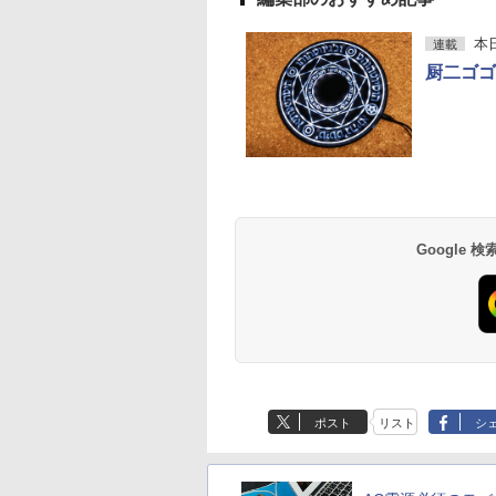
本
連載
厨二ゴゴ
Google
ポスト
リスト
シ