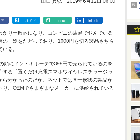
山口 真弘
2019年6月12日 06:00
ェア
はてブ
note
LinkedIn
かり一般的になり、コンビニの店頭で並んでいる
の一途をたどっており、1000円を切る製品もちら
ている。
の頭にドン・キホーテで399円で売られているのを
介する「置くだけ充電スマホワイヤレスチャージャ
。後から分かったのだが、ネットでは同一形状の製品が
おり、OEMでさまざまなメーカーに供給されている