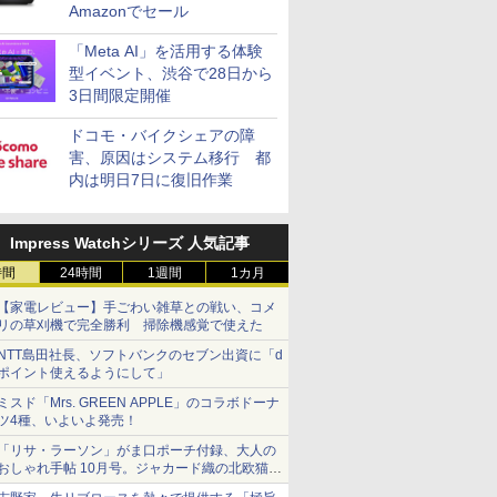
Amazonでセール
「Meta AI」を活用する体験
型イベント、渋谷で28日から
3日間限定開催
ドコモ・バイクシェアの障
害、原因はシステム移行 都
内は明日7日に復旧作業
Impress Watchシリーズ 人気記事
時間
24時間
1週間
1カ月
【家電レビュー】手ごわい雑草との戦い、コメ
リの草刈機で完全勝利 掃除機感覚で使えた
NTT島田社長、ソフトバンクのセブン出資に「d
ポイント使えるようにして」
ミスド「Mrs. GREEN APPLE」のコラボドーナ
ツ4種、いよいよ発売！
「リサ・ラーソン」がま口ポーチ付録、大人の
おしゃれ手帖 10月号。ジャカード織の北欧猫デ
ザイン