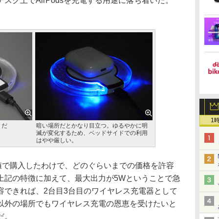
スク上でAirPodsを充電する用途に落ち着いた。
。
1
りだ
暗い場所だとかなり目立つ。ゆるやかに明
滅が変化するため、ベッドサイドでの利用
はやや厳しい。
値で購入したわけで、どのぐらいまでの価格を許容
上記の特徴に加えて、最大出力が5Wということで急
容できれば、2台目3台目のワイヤレス充電器として
以外の場所でもワイヤレス充電の恩恵を受けたいと
だ。