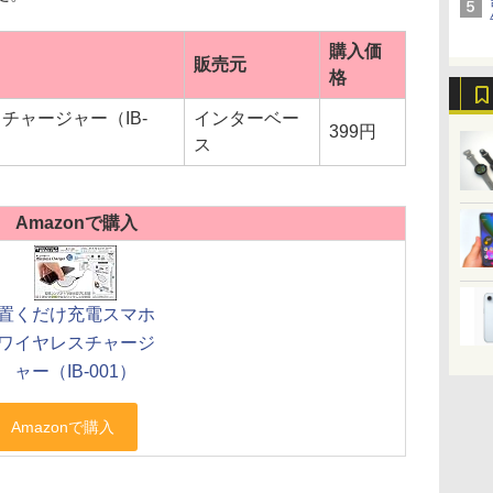
購入価
販売元
格
チャージャー（IB-
インターベー
399円
ス
Amazonで購入
置くだけ充電スマホ
ワイヤレスチャージ
ャー（IB-001）