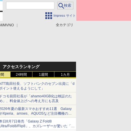
Impress サイト
全カテゴリ
M/MVNO
アクセスランキング
時間
24時間
1週間
1カ月
NTT島田社長、ソフトバンクのセブン出資に「d
ポイント使えるようにして」
ドコモ前田社長が「ahamo40GB化は検証のた
め」、料金値上げへの考え方にも言及
2026年夏の最新スマホおすすめ11選 Galaxy
やXperia、arrows、AQUOSなど注目機種の特
徴は
本日8月7日発売「Galaxy Z Fold8
Ultra/Fold8/Flip8」、カズレーザーが驚いた「そ
ば屋のメニュー並みの薄さ」