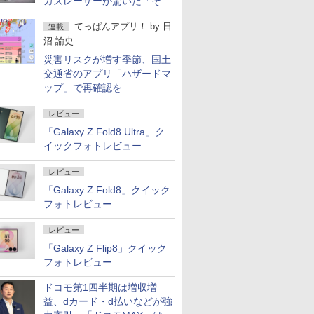
カズレーザーが驚いた「そば
屋のメニュー並みの薄さ」
てっぱんアプリ！
by
日
連載
沼 諭史
災害リスクが増す季節、国土
交通省のアプリ「ハザードマ
ップ」で再確認を
レビュー
「Galaxy Z Fold8 Ultra」ク
イックフォトレビュー
レビュー
「Galaxy Z Fold8」クイック
フォトレビュー
レビュー
「Galaxy Z Flip8」クイック
フォトレビュー
ドコモ第1四半期は増収増
益、dカード・d払いなどが強