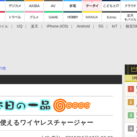
バイル
UQ
楽天
iPhone (iOS)
Android
5G
IoT
格安SI
アクセサリー
業界動向
法人向け
最新技術/その他
の他
1
と使えるワイヤレスチャージャー