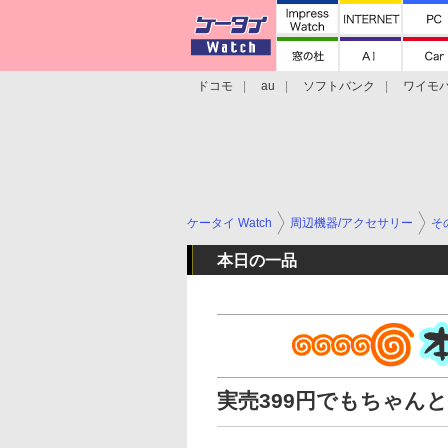
ドコモ
au
ソフトバンク
ワイモ
格安スマホ/SIMフリースマホ
周辺機器/
ケータイ Watch
周辺機器/アクセサリー
そ
本日の一品
実売399円でもちゃん