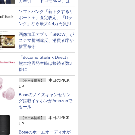
力牽引 「ドコモMAX」は
400万契約突破
ソフトバンク「新トクするサ
ポート＋」査定改定、「Dラ
ンク」なら最大4.4万円負担
画像加工アプリ「SNOW」が
ステマ規制違反、消費者庁が
措置命令
「docomo Starlink Direct」
熊本地震発生時は接続者数3
倍に
本日のPICK
【セール情報】
UP
Boseのノイズキャンセリン
グ搭載イヤホンがAmazonで
セール
本日のPICK
【セール情報】
UP
Boseのホームオーディオが