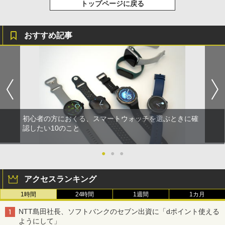
トップページに戻る
おすすめ記事
初心者の方におくる、スマートウォッチを選ぶときに確
認したい10のこと
●
●
●
アクセスランキング
1時間
24時間
1週間
1カ月
NTT島田社長、ソフトバンクのセブン出資に「dポイント使える
ようにして」