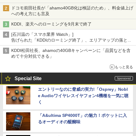
ドコモ前田社長が「ahamo40GB化は検証のため」、料金値上げ
への考え方にも言及
KDDI、楽天へのローミングを9月末で終了
[石川温の「スマホ業界 Watch」]
告げられた「KDDIのローミング終了」、エリアマップの落とし
穴と楽天モバイルの課題
KDDI松田社長、ahamoの40GBキャンペーンに「品質などを含
めて十分対抗できる」
もっと見る
Special Site
エントリーなのに脅威の実力!「Osprey」Nobl
e Audioワイヤレスイヤフォン4機種を一気に聴
く
「A&ultima SP4000T」の魅力！ポケットに入
るオーディオの醍醐味