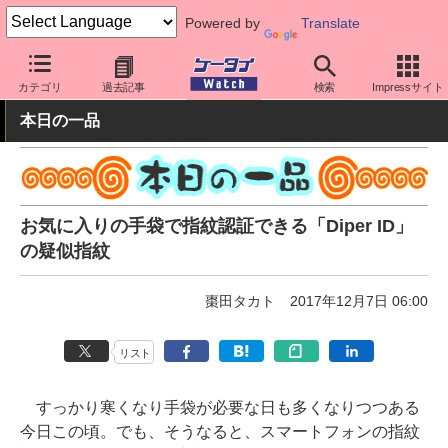
Powered by
Translate
ケータイ Watch
周辺機器/アクセサリー
その他
カテゴリ
過去記事
検索
Impressサイト
本日の一品
お気に入りの手袋で指紋認証できる「Diper ID」
の疑似指紋
棗田タカト
2017年12月7日 06:00
リスト
すっかり寒くなり手袋が必要な日も多くなりつつある
今日この頃。でも、そうなると、スマートフォンの指紋