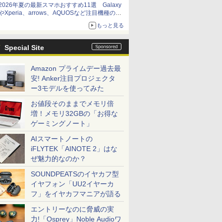
2026年夏の最新スマホおすすめ11選 Galaxy
やXperia、arrows、AQUOSなど注目機種の特
徴は
もっと見る
Special Site
Amazon プライムデー過去最
安! Anker注目プロジェクタ
ー3モデルを使ってみた
お値段そのままでメモリ倍
増！メモリ32GBの「お得な
ゲーミングノート」
AIスマートノートの
iFLYTEK「AINOTE 2」はな
ぜ魅力的なのか？
SOUNDPEATSのイヤカフ型
イヤフォン「UU2イヤーカ
フ」をイヤカフマニアが語る
エントリーなのに脅威の実
力!「Osprey」Noble Audioワ