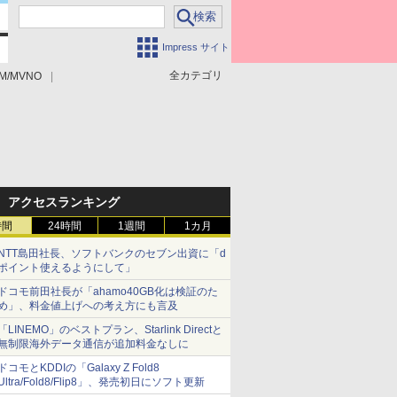
Impress サイト
全カテゴリ
M/MVNO
アクセスランキング
時間
24時間
1週間
1カ月
NTT島田社長、ソフトバンクのセブン出資に「d
ポイント使えるようにして」
ドコモ前田社長が「ahamo40GB化は検証のた
め」、料金値上げへの考え方にも言及
「LINEMO」のベストプラン、Starlink Directと
無制限海外データ通信が追加料金なしに
ドコモとKDDIの「Galaxy Z Fold8
Ultra/Fold8/Flip8」、発売初日にソフト更新