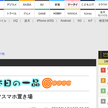
バイル
UQ
楽天
iPhone (iOS)
Android
5G
IoT
格安SI
アクセサリー
業界動向
法人向け
最新技術/その他
の他
1
”スマホ置き場