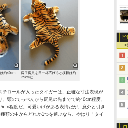
1
約40cm
両手両足を目一杯広げると横幅は約
25cmだ
チロールが入ったタイガーは、正確な寸法表現が
、頭のてっぺんから尻尾の先までで約40cm程度、
5cm程度だ。可愛いげがある表情だが、意外と引き
5種類の中からどれか1つを選ぶなら、やはり「タイ