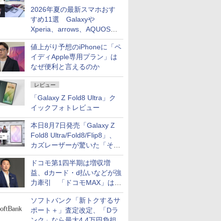
2026年夏の最新スマホおす
すめ11選 Galaxyや
Xperia、arrows、AQUOSな
ど注目機種の特徴は
値上がり予想のiPhoneに「ペ
イディApple専用プラン」は
なぜ便利と言えるのか
レビュー
「Galaxy Z Fold8 Ultra」ク
イックフォトレビュー
本日8月7日発売「Galaxy Z
Fold8 Ultra/Fold8/Flip8」、
カズレーザーが驚いた「そば
屋のメニュー並みの薄さ」
ドコモ第1四半期は増収増
益、dカード・d払いなどが強
力牽引 「ドコモMAX」は
400万契約突破
ソフトバンク「新トクするサ
ポート＋」査定改定、「Dラ
ンク」なら最大4.4万円負担