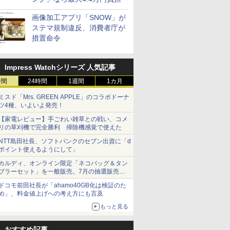
画像加工アプリ「SNOW」が
ステマ規制違反、消費者庁が
措置命令
Impress Watchシリーズ 人気記事
時間
24時間
1週間
1カ月
ミスド「Mrs. GREEN APPLE」のコラボドーナ
ツ4種、いよいよ発売！
【家電レビュー】手ごわい雑草との戦い、コメ
リの草刈機で完全勝利 掃除機感覚で使えた
NTT島田社長、ソフトバンクのセブン出資に「d
ポイント使えるようにして」
カルディ、オンライン限定「ネコバッグ＆タン
ブラーセット」を一般販売。7月の抽選販売の
当選無効分
ドコモ前田社長が「ahamo40GB化は検証のた
め」、料金値上げへの考え方にも言及
もっと見る
おすすめ記事