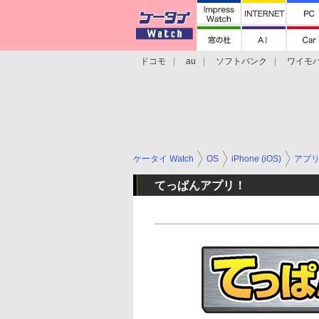
ドコモ
au
ソフトバンク
ワイモ
格安スマホ/SIMフリースマホ
周辺機器/
ケータイ Watch
OS
iPhone (iOS)
アプ
てっぱんアプリ！