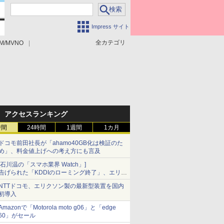
Impress サイト
全カテゴリ
M/MVNO
アクセスランキング
時間
24時間
1週間
1カ月
ドコモ前田社長が「ahamo40GB化は検証のた
め」、料金値上げへの考え方にも言及
[石川温の「スマホ業界 Watch」]
告げられた「KDDIのローミング終了」、エリア
マップの落とし穴と楽天モバイルの課題
NTTドコモ、エリクソン製の最新型装置を国内
初導入
Amazonで「Motorola moto g06」と「edge
60」がセール