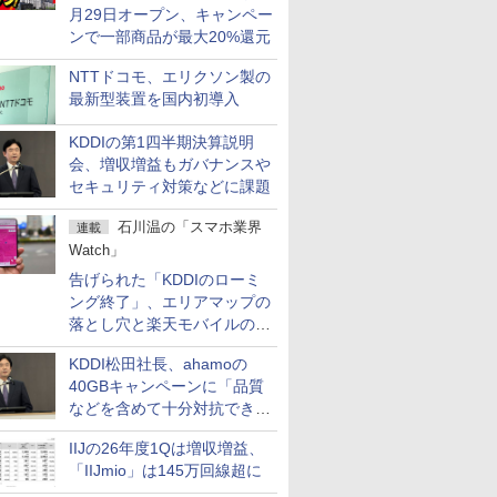
月29日オープン、キャンペー
ンで一部商品が最大20%還元
NTTドコモ、エリクソン製の
最新型装置を国内初導入
KDDIの第1四半期決算説明
会、増収増益もガバナンスや
セキュリティ対策などに課題
石川温の「スマホ業界
連載
Watch」
告げられた「KDDIのローミ
ング終了」、エリアマップの
落とし穴と楽天モバイルの課
題
KDDI松田社長、ahamoの
40GBキャンペーンに「品質
などを含めて十分対抗でき
る」
IIJの26年度1Qは増収増益、
「IIJmio」は145万回線超に