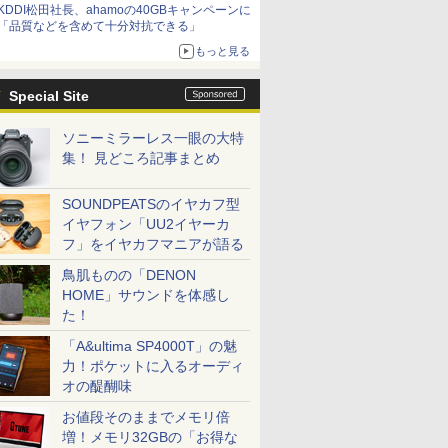
KDDI松田社長、ahamoの40GBキャンペーンに
「品質などを含めて十分対抗できる」
もっと見る
Special Site
ソニーミラーレス一眼の大特
集！ 見どころ記事まとめ
SOUNDPEATSのイヤカフ型
イヤフォン「UU2イヤーカ
フ」をイヤカフマニアが語る
鳥肌ものの「DENON
HOME」サウンドを体感し
た！
「A&ultima SP4000T」の魅
力！ポケットに入るオーディ
オの醍醐味
お値段そのままでメモリ倍
増！メモリ32GBの「お得な