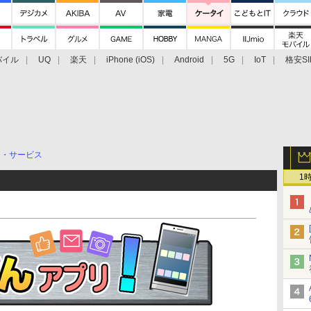
バイル
UQ
楽天
iPhone (iOS)
Android
5G
IoT
格安SI
アクセサリー
業界動向
法人向け
最新技術/その他
リ・サービス
1