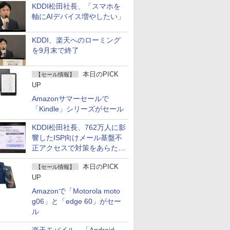
KDDI松田社長、「スマホを
軸にAIデバイス増やしたい」
KDDI、楽天へのローミング
を9月末で終了
本日のPICK
【セール情報】
UP
Amazonサマーセールで
「Kindle」シリーズがセール
KDDI松田社長、762万人に影
響したISP向けメール基盤不
正アクセスで対策をあらため
て説明
本日のPICK
【セール情報】
UP
Amazonで「Motorola moto
g06」と「edge 60」がセー
ル