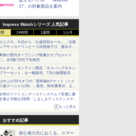
楽天モバイル、「Android
17」の対象製品を案内
Impress Watchシリーズ 人気記事
時間
24時間
1週間
1カ月
ユニクロ、今日から「お盆特別セール」。涼感
シアサッカーワンピース待望値下げ、撥水ギア
ショーツは1990円に
東映の歴代オープニング映像がカプセルトイ
に。全5種で8月下旬発売
カルディ、オンライン限定「ネコバッグ＆タン
ブラーセット」を一般販売。7月の抽選販売の
当選無効分
はやぶさ50％オフの「新幹線eチケット（トク
だ値スペシャル28）」発売。秋冬乗車分、えき
ねっと限定
令和のファミコンディスクシステム？安価に書
き換え可能なGB用「しましまディスクシステ
ム」
もっと見る
おすすめ記事
初心者の方におくる、スマー