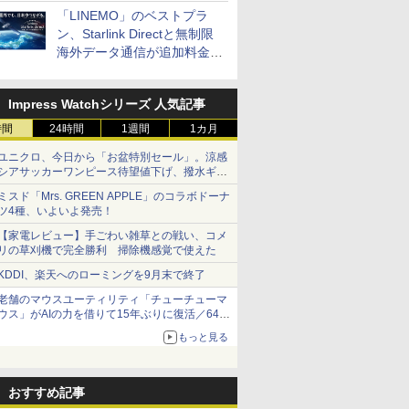
「LINEMO」のベストプラ
ン、Starlink Directと無制限
海外データ通信が追加料金な
しに
Impress Watchシリーズ 人気記事
時間
24時間
1週間
1カ月
ユニクロ、今日から「お盆特別セール」。涼感
シアサッカーワンピース待望値下げ、撥水ギア
ショーツは1990円に
ミスド「Mrs. GREEN APPLE」のコラボドーナ
ツ4種、いよいよ発売！
【家電レビュー】手ごわい雑草との戦い、コメ
リの草刈機で完全勝利 掃除機感覚で使えた
KDDI、楽天へのローミングを9月末で終了
老舗のマウスユーティリティ「チューチューマ
ウス」がAIの力を借りて15年ぶりに復活／64bit
化、Windows 10/11、「Chrome」も走り回
もっと見る
る。復活記念で2026年末まで500円
おすすめ記事