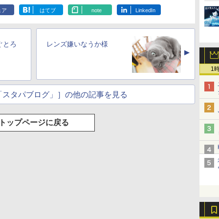
ェア
はてブ
note
LinkedIn
ぐとろ
レンズ嫌いなうか様
▲
1
「スタパブログ」］の他の記事を見る
トップページに戻る