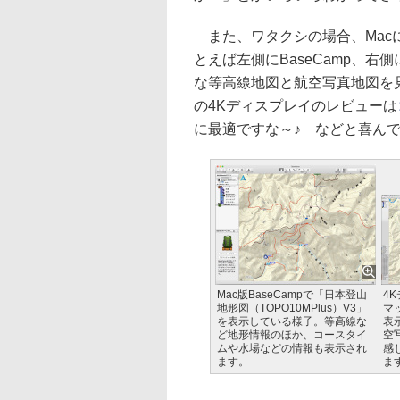
また、ワタクシの場合、Mac
とえば左側にBaseCamp、右
な等高線地図と航空写真地図を
の4Kディスプレイのレビューは
に最適ですな～♪ などと喜ん
Mac版BaseCampで「日本登山
4
地形図（TOPO10MPlus）V3」
マ
を表示している様子。等高線な
表
ど地形情報のほか、コースタイ
空
ムや水場などの情報も表示され
感
ます。
ま