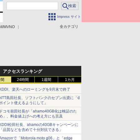
Impress サイト
全カテゴリ
M/MVNO
アクセスランキング
時間
24時間
1週間
1カ月
KDDI、楽天へのローミングを9月末で終了
NTT島田社長、ソフトバンクのセブン出資に「d
ポイント使えるようにして」
ドコモ前田社長が「ahamo40GB化は検証のた
め」、料金値上げへの考え方にも言及
KDDI松田社長、ahamoの40GBキャンペーンに
「品質などを含めて十分対抗できる」
Amazonで「Motorola moto g06」と「edge