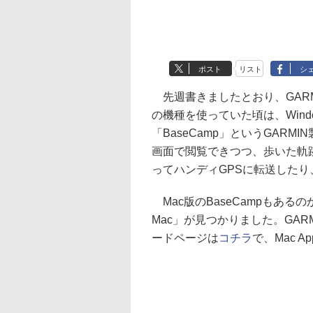
ポスト
リスト
シ
先週書きましたとおり、GARMIN
の機種を使っていた頃は、Wind
「BaseCamp」というGAR
画面で閲覧できつつ、歩いた軌
ってハンディGPSに転送した
Mac版のBaseCampもあるの
Mac」が見つかりました。GARMI
ードページは
コチラ
で、Mac A