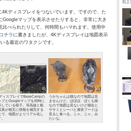
に4Kディスプレイをつないでいます。ですので、た
側にGoogleマップを表示させたりすると、非常に大き
見比べられたりして、何時間もハマれます。使用中
コチラ
に書きましたが、4Kディスプレイは地図表示
でいる最近のワタクシです。
KディスプレイでBaseCampの
うかちゃんは猫なので地図は見
ップとGoogleマップを同時に
ませんけど。ぼぼぼ、ぼくも猫
示している様子。等高線と航
なので地図は見ないけど猫缶と
写真が相互に情報を補完する
ササミとシーバと液状フードは
じで、地図がよりリアル化し
見るし食べる。ニャ。ニャ。み
す。
たいな。