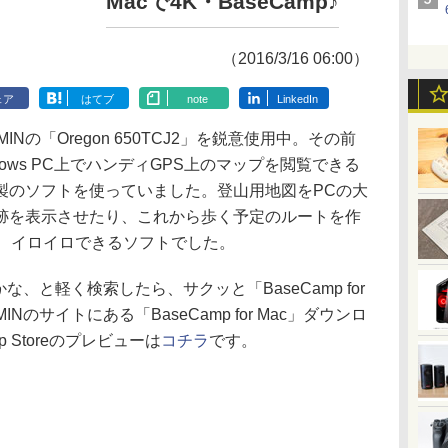
Macで4K・BaseCamp♪
（2016/3/16 06:00）
ェア
はてブ
note
LinkedIn
の「Oregon 650TCJ2」を鋭意使用中。その前
ows PC上でハンディGPS上のマップを閲覧できる
MIN製のソフトを使っていました。登山用地図をPCの大
跡を表示させたり、これから歩く予定のルートを作
り、イロイロできるソフトでした。
かな、と軽く検索したら、サクッと「BaseCamp for
Nのサイトにある「BaseCamp for Mac」ダウンロ
pp Storeのプレビューは
コチラ
です。