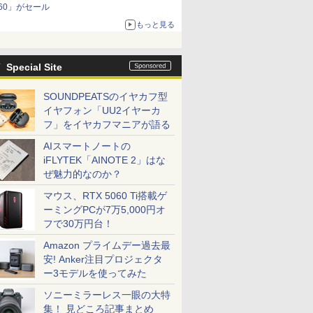
60」がセール
もっと見る
Special Site
SOUNDPEATSのイヤカフ型
イヤフォン「UU2イヤーカ
フ」をイヤカフマニアが語る
AIスマートノートの
iFLYTEK「AINOTE 2」はな
ぜ魅力的なのか？
マウス、RTX 5060 Ti搭載ゲ
ーミングPCが7万5,000円オ
フで30万円台！
Amazon プライムデー過去最
安! Anker注目プロジェクタ
ー3モデルを使ってみた
ソニーミラーレス一眼の大特
集！ 見どころ記事まとめ