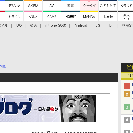
バイル
UQ
楽天
iPhone (iOS)
Android
5G
IoT
格安SI
アクセサリー
業界動向
法人向け
最新技術/その他
の他
1