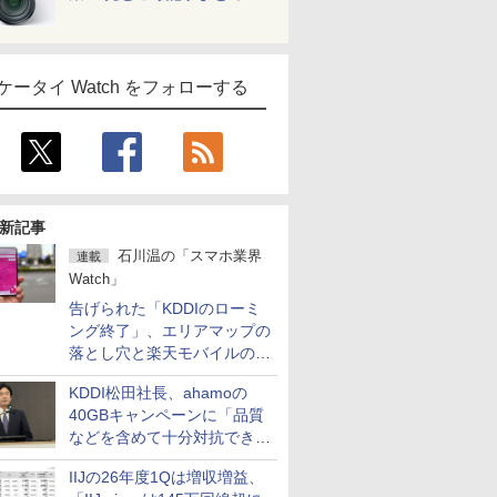
ケータイ Watch をフォローする
新記事
石川温の「スマホ業界
連載
Watch」
告げられた「KDDIのローミ
ング終了」、エリアマップの
落とし穴と楽天モバイルの課
題
KDDI松田社長、ahamoの
40GBキャンペーンに「品質
などを含めて十分対抗でき
る」
IIJの26年度1Qは増収増益、