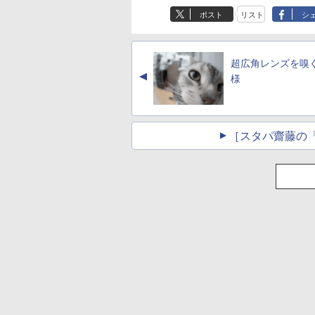
ポスト
リスト
シ
超広角レンズを嗅
▲
様
［スタパ齋藤の