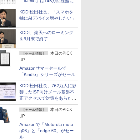
「IIJmio」は145万回線超に
KDDI松田社長、「スマホを
軸にAIデバイス増やしたい」
KDDI、楽天へのローミング
を9月末で終了
本日のPICK
【セール情報】
UP
Amazonサマーセールで
「Kindle」シリーズがセール
KDDI松田社長、762万人に影
響したISP向けメール基盤不
正アクセスで対策をあらため
て説明
本日のPICK
【セール情報】
UP
Amazonで「Motorola moto
g06」と「edge 60」がセー
ル