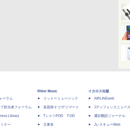
Rittor Music
イカロス出版
dフォーラム
リットーミュージック
AIRLINEweb
ップ担当者フォーラム
楽器探そう!デジマート
Jディフェンスニュー
ness Library
TシャツPOD T-OD
通訳翻訳ジャーナル
セミナー
立東舎
JレスキューWeb