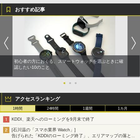
おすすめ記事
初心者の方におくる、スマートウォッチを選ぶときに確
認したい10のこと
●
●
●
アクセスランキング
1時間
24時間
1週間
1カ月
KDDI、楽天へのローミングを9月末で終了
[石川温の「スマホ業界 Watch」]
告げられた「KDDIのローミング終了」、エリアマップの落とし