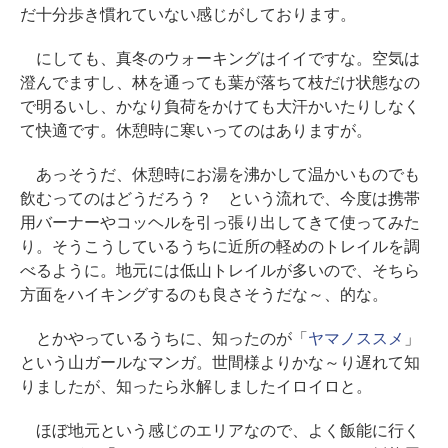
だ十分歩き慣れていない感じがしております。
にしても、真冬のウォーキングはイイですな。空気は
澄んでますし、林を通っても葉が落ちて枝だけ状態なの
で明るいし、かなり負荷をかけても大汗かいたりしなく
て快適です。休憩時に寒いってのはありますが。
あっそうだ、休憩時にお湯を沸かして温かいものでも
飲むってのはどうだろう？ という流れで、今度は携帯
用バーナーやコッヘルを引っ張り出してきて使ってみた
り。そうこうしているうちに近所の軽めのトレイルを調
べるように。地元には低山トレイルが多いので、そちら
方面をハイキングするのも良さそうだな～、的な。
とかやっているうちに、知ったのが「
ヤマノススメ
」
という山ガールなマンガ。世間様よりかな～り遅れて知
りましたが、知ったら氷解しましたイロイロと。
ほぼ地元という感じのエリアなので、よく飯能に行く