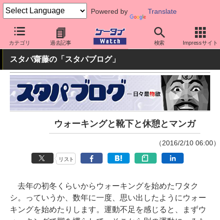
Powered by
Translate
ケータイ Watch
最新技術/その他
その他
カテゴリ
過去記事
検索
Impressサイト
スタパ齋藤の「スタパブログ」
ウォーキングと靴下と休憩とマンガ
（2016/2/10 06:00）
リスト
去年の初冬くらいからウォーキングを始めたワタク
シ。っていうか、数年に一度、思い出したようにウォー
キングを始めたりします。運動不足を感じると、まずウ