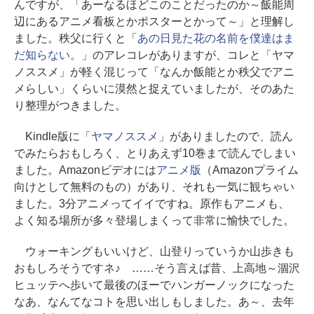
んですが、「あーなるほどこのことだったのか～飯能周
辺にあるアニメ看板とかポスターとかって～」と理解し
ました。秩父に行くと「
あの日見た花の名前を僕達はま
だ知らない。
」のアレコレがありますが、コレと「ヤマ
ノススメ」が軽く混じって「なんか飯能とか秩父でアニ
メらしい」くらいに漠然と捉えていましたが、そのあた
り整理がつきました。
Kindle版に「
ヤマノススメ
」がありましたので、読ん
でみたらおもしろく、とりあえず10巻まで読んでしまい
ました。Amazonビデオには
アニメ版
（Amazonプライム
向けとして無料のもの）があり、それも一気に観ちゃい
ました。3分アニメってイイですね。原作もアニメも、
よく知る場所が多々登場しまくって非常に愉快でした。
ウォーキングもいいけど、山登りっていうか山歩きも
おもしろそうですネ♪ ……そう言えば昔、上高地～涸沢
ヒュッテへ歩いて最後のほーでハンガーノックになった
なあ、なんてなコトを思い出しもしました。あ～、去年