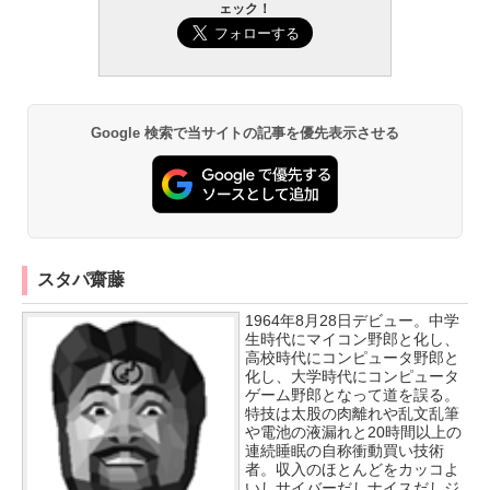
ェック！
Google 検索で当サイトの記事を優先表示させる
スタパ齋藤
1964年8月28日デビュー。中学
生時代にマイコン野郎と化し、
高校時代にコンピュータ野郎と
化し、大学時代にコンピュータ
ゲーム野郎となって道を誤る。
特技は太股の肉離れや乱文乱筆
や電池の液漏れと20時間以上の
連続睡眠の自称衝動買い技術
者。収入のほとんどをカッコよ
いしサイバーだしナイスだしジ