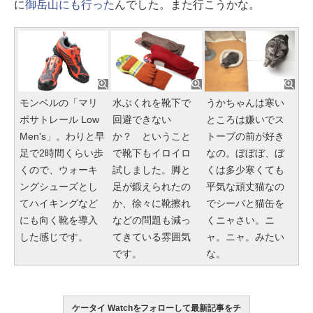
に
御岳山にも行った
んでした。また行こうかな。
モンベルの「マリ
水ぶくれを靴下で
うかちゃんは寒い
ポサトレール Low
回避できない
ところは嫌いでス
Men's」。わりと早
か？ ということ
トーブの前が好き
足で2時間くらい歩
で靴下もイロイロ
なの。ぼぼぼ、ぼ
くので、ウォーキ
試しました。脚と
くは多少寒くても
ングシューズとし
足が鍛えられたの
平気な頑丈猫なの
てハイキングなど
か、徐々に靴擦れ
でシーバと猫缶を
にも向く靴を導入
などの問題も減っ
くニャさい。ニ
した感じです。
てきている雰囲気
ャ。ニャ。みたい
です。
な。
ケータイ Watchをフォローして最新記事をチ