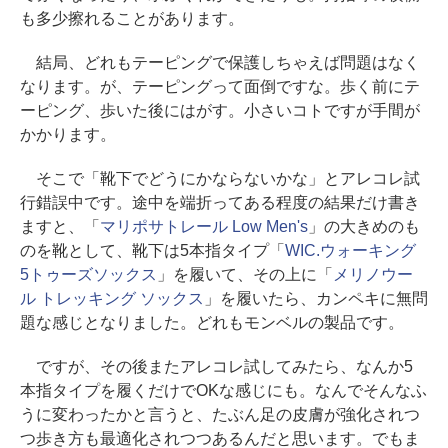
も多少擦れることがあります。
結局、どれもテーピングで保護しちゃえば問題はなく
なります。が、テーピングって面倒ですな。歩く前にテ
ーピング、歩いた後にはがす。小さいコトですが手間が
かかります。
そこで「靴下でどうにかならないかな」とアレコレ試
行錯誤中です。途中を端折ってある程度の結果だけ書き
ますと、「
マリポサトレール Low Men's
」の大きめのも
のを靴として、靴下は5本指タイプ「
WIC.ウォーキング
5トゥーズソックス
」を履いて、その上に「
メリノウー
ル トレッキング ソックス
」を履いたら、カンペキに無問
題な感じとなりました。どれもモンベルの製品です。
ですが、その後またアレコレ試してみたら、なんか5
本指タイプを履くだけでOKな感じにも。なんでそんなふ
うに変わったかと言うと、たぶん足の皮膚が強化されつ
つ歩き方も最適化されつつあるんだと思います。でもま