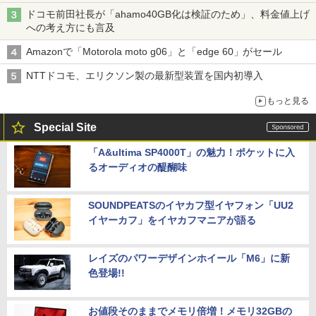
穴と楽天モバイルの課題
ドコモ前田社長が「ahamo40GB化は検証のため」、料金値上げ
への考え方にも言及
Amazonで「Motorola moto g06」と「edge 60」がセール
NTTドコモ、エリクソン製の最新型装置を国内初導入
もっと見る
Special Site
「A&ultima SP4000T」の魅力！ポケットに入
るオーディオの醍醐味
SOUNDPEATSのイヤカフ型イヤフォン「UU2
イヤーカフ」をイヤカフマニアが語る
レイズのパワーデザインホイール「M6」に新
色登場!!
お値段そのままでメモリ倍増！メモリ32GBの