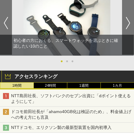
初心者の方におくる、スマートウォッチを選ぶときに確
認したい10のこと
●
●
●
アクセスランキング
1時間
24時間
1週間
1カ月
NTT島田社長、ソフトバンクのセブン出資に「dポイント使える
ようにして」
ドコモ前田社長が「ahamo40GB化は検証のため」、料金値上げ
への考え方にも言及
NTTドコモ、エリクソン製の最新型装置を国内初導入