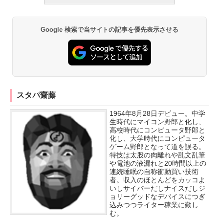
Google 検索で当サイトの記事を優先表示させる
スタパ齋藤
1964年8月28日デビュー。中学
生時代にマイコン野郎と化し、
高校時代にコンピュータ野郎と
化し、大学時代にコンピュータ
ゲーム野郎となって道を誤る。
特技は太股の肉離れや乱文乱筆
や電池の液漏れと20時間以上の
連続睡眠の自称衝動買い技術
者。収入のほとんどをカッコよ
いしサイバーだしナイスだしジ
ョリーグッドなデバイスにつぎ
込みつつライター稼業に勤し
む。