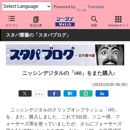
Powered by
Translate
ケータイ Watch
周辺機器/アクセサリー
その他
カテゴリ
過去記事
検索
Impressサイト
スタパ齋藤の「スタパブログ」
ニッシンデジタルの「i40」をまた購入♪
（2015/10/30 06:00）
リスト
ニッシンデジタルのクリップオンフラッシュ「
i40
」
を、また、購入しました。これで3台目。ソニー用、フ
ォーサーズ用を使っていましたが、さらにフォーサーズ