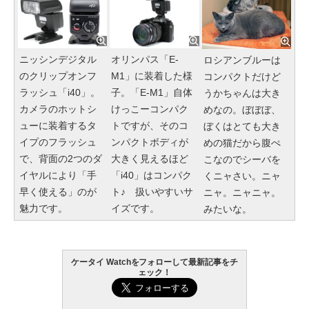
ニッシンデジタル
オリンパス「E-
ロシアンブルーは
のクリップオンフ
M1」に装着した様
コンパクトだけど
ラッシュ「i40」。
子。「E-M1」自体
うかちゃんは大き
カメラのホットシ
けっこーコンパク
めなの。ぼぼぼ、
ューに装着するタ
トですが、そのコ
ぼくはとても大き
イプのフラッシュ
ンパクトボディが
めの猫だから腹ぺ
で、背面の2つのダ
大きく見えるほど
こなのでシーバを
イヤルにより「手
「i40」はコンパク
くニャさい。ニャ
早く使える」のが
ト♪ 扱いやすいサ
ニャ。ニャニャ。
魅力です。
イズです。
みたいな。
ケータイ Watchをフォローして最新記事をチ
ェック！