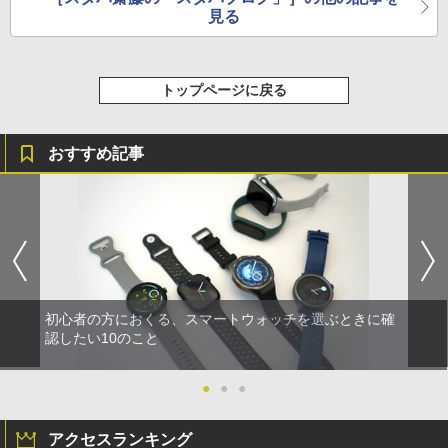
見る
トップページに戻る
おすすめ記事
初心者の方におくる、スマートウォッチを選ぶときに確
認したい10のこと
●
●
●
アクセスランキング