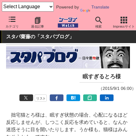
Powered by
Translate
ケータイ Watch
最新技術/その他
ネコ
カテゴリ
過去記事
検索
Impressサイト
スタパ齋藤の「スタパブログ」
眠すぎるとろ様
（2015/9/1 06:00）
リスト
拙宅猫とろ様は、眠すぎ状態の場合、心配になるほど
反応しませんが、しつこく反応を求めていると、なんか
迷惑そうに目を開いたりします。うか様も。猫様はみん