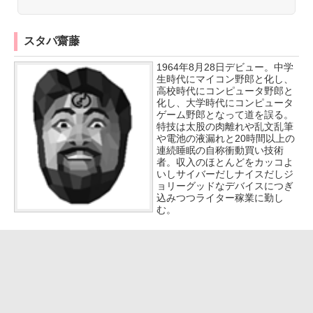
スタパ齋藤
1964年8月28日デビュー。中学
生時代にマイコン野郎と化し、
高校時代にコンピュータ野郎と
化し、大学時代にコンピュータ
ゲーム野郎となって道を誤る。
特技は太股の肉離れや乱文乱筆
や電池の液漏れと20時間以上の
連続睡眠の自称衝動買い技術
者。収入のほとんどをカッコよ
いしサイバーだしナイスだしジ
ョリーグッドなデバイスにつぎ
込みつつライター稼業に勤し
む。