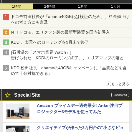
1時間
24時間
1週間
1カ月
ドコモ前田社長が「ahamo40GB化は検証のため」、料金値上げ
への考え方にも言及
NTTドコモ、エリクソン製の最新型装置を国内初導入
KDDI、楽天へのローミングを9月末で終了
[石川温の「スマホ業界 Watch」]
告げられた「KDDIのローミング終了」、エリアマップの落とし
穴と楽天モバイルの課題
KDDI松田社長、ahamoの40GBキャンペーンに「品質などを含
めて十分対抗できる」
もっと見る
Special Site
Amazon プライムデー過去最安! Anker注目プ
ロジェクター3モデルを使ってみた
クリエイティブが作った2万円台の“小さなピュ