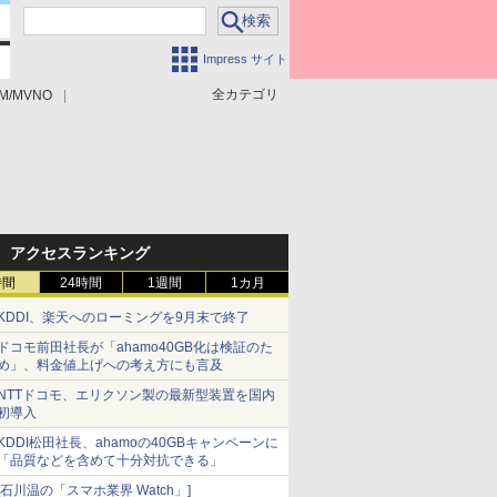
Impress サイト
全カテゴリ
M/MVNO
アクセスランキング
時間
24時間
1週間
1カ月
KDDI、楽天へのローミングを9月末で終了
ドコモ前田社長が「ahamo40GB化は検証のた
め」、料金値上げへの考え方にも言及
NTTドコモ、エリクソン製の最新型装置を国内
初導入
KDDI松田社長、ahamoの40GBキャンペーンに
「品質などを含めて十分対抗できる」
[石川温の「スマホ業界 Watch」]