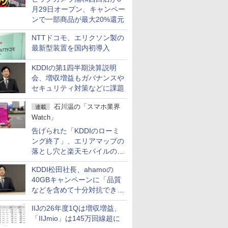
月29日オープン、キャンペー
ンで一部商品が最大20%還元
NTTドコモ、エリクソン製の
最新型装置を国内初導入
KDDIの第1四半期決算説明
会、増収増益もガバナンスや
セキュリティ対策などに課題
石川温の「スマホ業界
連載
Watch」
告げられた「KDDIのローミ
ング終了」、エリアマップの
落とし穴と楽天モバイルの課
題
KDDI松田社長、ahamoの
40GBキャンペーンに「品質
などを含めて十分対抗でき
る」
IIJの26年度1Qは増収増益、
「IIJmio」は145万回線超に