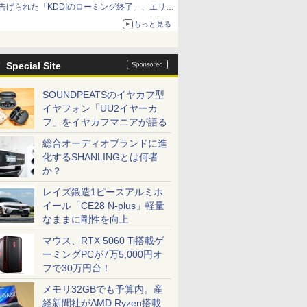
告げられた「KDDIのローミング終了」、エリア
マップの落とし穴と楽天モバイルの課題
もっと見る
Special Site
SOUNDPEATSのイヤカフ型
イヤフォン「UU2イヤーカ
フ」をイヤカフマニアが語る
総合オーディオブランドに進
化するSHANLINGとは何者
か？
レイズ鍛造1ピースアルミホ
イール「CE28 N-plus」軽量
なままに剛性を向上
マウス、RTX 5060 Ti搭載ゲ
ーミングPCが7万5,000円オ
フで30万円台！
メモリ32GBでも予算内。産
経新聞社がAMD Ryzen搭載