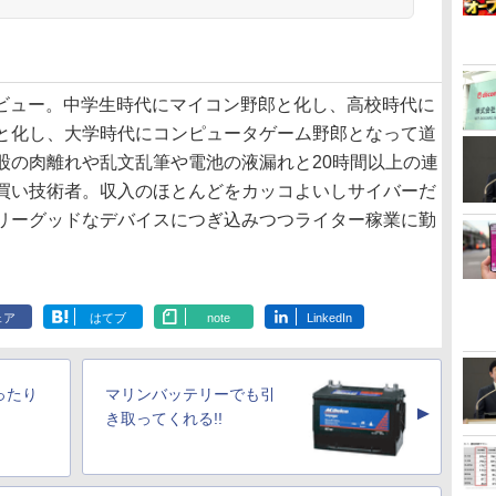
日デビュー。中学生時代にマイコン野郎と化し、高校時代に
と化し、大学時代にコンピュータゲーム野郎となって道
股の肉離れや乱文乱筆や電池の液漏れと20時間以上の連
買い技術者。収入のほとんどをカッコよいしサイバーだ
リーグッドなデバイスにつぎ込みつつライター稼業に勤
ェア
はてブ
note
LinkedIn
ったり
マリンバッテリーでも引
▲
き取ってくれる!!