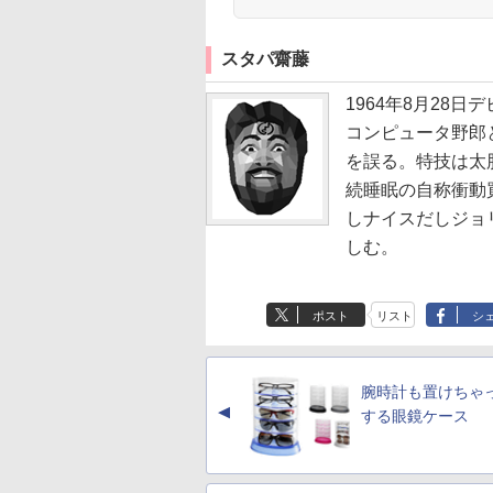
スタパ齋藤
1964年8月28
コンピュータ野郎
を誤る。特技は太
続睡眠の自称衝動
しナイスだしジョ
しむ。
ポスト
リスト
シ
腕時計も置けちゃ
▲
する眼鏡ケース