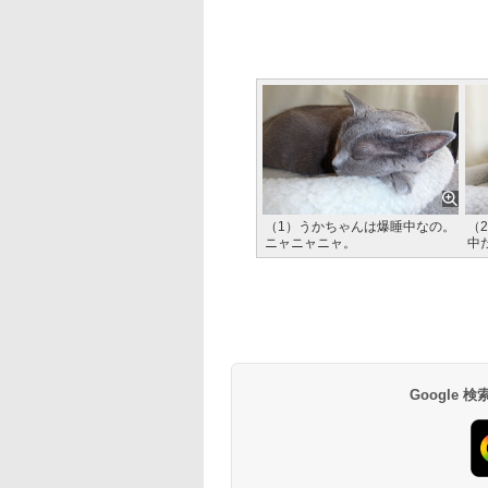
（1）うかちゃんは爆睡中なの。
（
ニャニャニャ。
中
Google