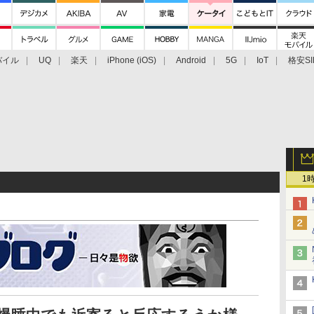
バイル
UQ
楽天
iPhone (iOS)
Android
5G
IoT
格安SI
アクセサリー
業界動向
法人向け
最新技術/その他
1