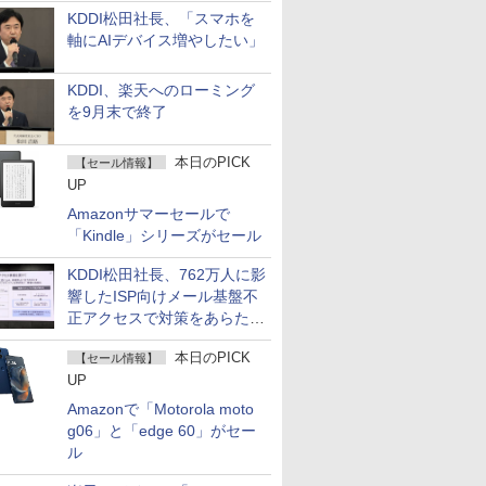
KDDI松田社長、「スマホを
軸にAIデバイス増やしたい」
KDDI、楽天へのローミング
を9月末で終了
本日のPICK
【セール情報】
UP
Amazonサマーセールで
「Kindle」シリーズがセール
KDDI松田社長、762万人に影
響したISP向けメール基盤不
正アクセスで対策をあらため
て説明
本日のPICK
【セール情報】
UP
Amazonで「Motorola moto
g06」と「edge 60」がセー
ル