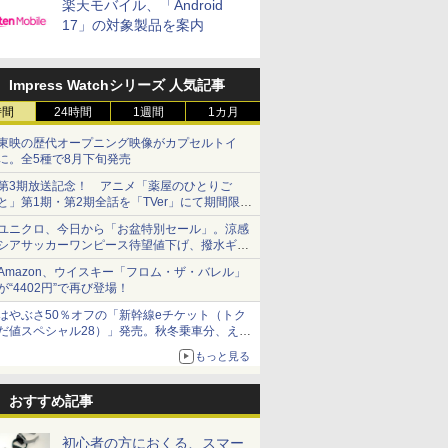
楽天モバイル、「Android
17」の対象製品を案内
Impress Watchシリーズ 人気記事
時間
24時間
1週間
1カ月
東映の歴代オープニング映像がカプセルトイ
に。全5種で8月下旬発売
第3期放送記念！ アニメ「薬屋のひとりご
と」第1期・第2期全話を「TVer」にて期間限定
で順次無料配信開始
ユニクロ、今日から「お盆特別セール」。涼感
シアサッカーワンピース待望値下げ、撥水ギア
ショーツは1990円に
Amazon、ウイスキー「フロム・ザ・バレル」
が“4402円”で再び登場！
はやぶさ50％オフの「新幹線eチケット（トク
だ値スペシャル28）」発売。秋冬乗車分、えき
ねっと限定
もっと見る
おすすめ記事
初心者の方におくる、スマー