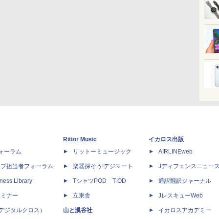
Rittor Music
イカロス出版
dフォーラム
リットーミュージック
AIRLINEweb
ップ担当者フォーラム
楽器探そう!デジマート
Jディフェンスニュー
ness Library
TシャツPOD T-OD
通訳翻訳ジャーナル
セミナー
立東舎
JレスキューWeb
 X（デジタルクロス）
山と溪谷社
イカロスアカデミー