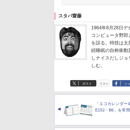
スタパ齋藤
1964年8月28
コンピュータ野郎
を誤る。特技は太
続睡眠の自称衝動
しナイスだしジョ
しむ。
ポスト
リスト
シ
「エコカレンダー
▲
E152・B6」を常用