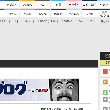
バイル
UQ
楽天
iPhone (iOS)
Android
5G
IoT
格安SI
アクセサリー
業界動向
法人向け
最新技術/その他
1