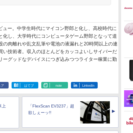
日デビュー。中学生時代にマイコン野郎と化し、高校時代に
と化し、大学時代にコンピュータゲーム野郎となって道
股の肉離れや乱文乱筆や電池の液漏れと20時間以上の連
買い技術者。収入のほとんどをカッコよいしサイバーだ
リーグッドなデバイスにつぎ込みつつライター稼業に勤
ェア
はてブ
note
LinkedIn
卓上
「FlexScan EV3237」超
▲
欲しぇーッ!!