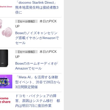
「docomo Starlink Direct」
熊本地震発生時は接続者数3
倍に
本日のPICK
【セール情報】
UP
Boseのノイズキャンセリン
グ搭載イヤホンがAmazonで
セール
本日のPICK
【セール情報】
UP
Boseのホームオーディオが
Amazonでセール
「Meta AI」を活用する体験
型イベント、渋谷で28日から
3日間限定開催
ドコモ・バイクシェアの障
害、原因はシステム移行 都
内は明日7日に復旧作業