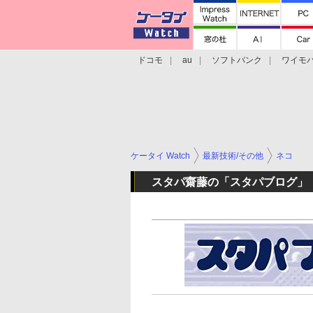
ドコモ
au
ソフトバンク
ワイモ
格安スマホ/SIMフリースマホ
周辺機器/
ケータイ Watch
最新技術/その他
ネコ
スタパ齋藤の「スタパブログ」