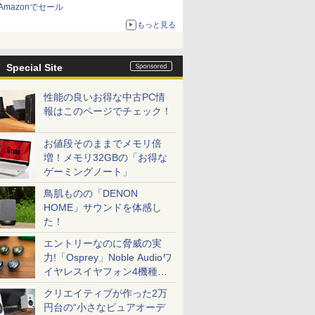
Amazonでセール
もっと見る
Special Site
性能の良いお得な中古PC情
報はこのページでチェック！
お値段そのままでメモリ倍
増！メモリ32GBの「お得な
ゲーミングノート」
鳥肌ものの「DENON
HOME」サウンドを体感し
た！
エントリーなのに脅威の実
力!「Osprey」Noble Audioワ
イヤレスイヤフォン4機種を
一気に聴く
クリエイティブが作った2万
円台の“小さなピュアオーデ