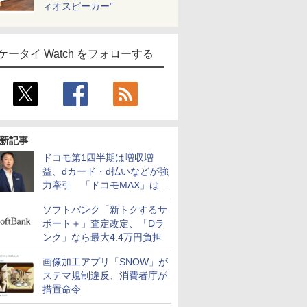
ィオスピーカー”
ケータイ Watch をフォローする
新記事
ドコモ第1四半期は増収増
益、dカード・d払いなどが強
力牽引 「ドコモMAX」は
400万契約突破
ソフトバンク「新トクするサ
ポート＋」査定改定、「Dラ
ンク」なら最大4.4万円負担
画像加工アプリ「SNOW」が
ステマ規制違反、消費者庁が
措置命令