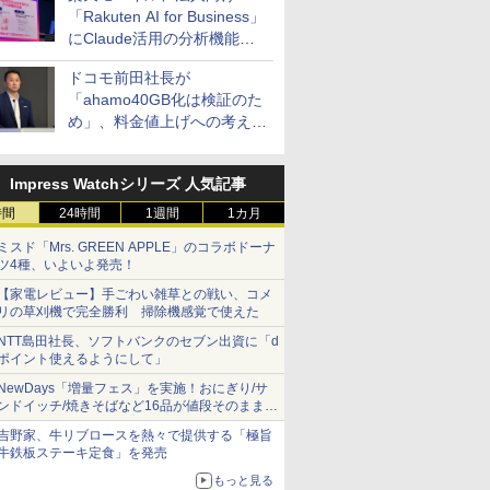
「Rakuten AI for Business」
にClaude活用の分析機能な
どを追加
ドコモ前田社長が
「ahamo40GB化は検証のた
め」、料金値上げへの考え方
にも言及
Impress Watchシリーズ 人気記事
時間
24時間
1週間
1カ月
ミスド「Mrs. GREEN APPLE」のコラボドーナ
ツ4種、いよいよ発売！
【家電レビュー】手ごわい雑草との戦い、コメ
リの草刈機で完全勝利 掃除機感覚で使えた
NTT島田社長、ソフトバンクのセブン出資に「d
ポイント使えるようにして」
NewDays「増量フェス」を実施！おにぎり/サ
ンドイッチ/焼きそばなど16品が値段そのままで
ボリュームアップ
吉野家、牛リブロースを熱々で提供する「極旨
牛鉄板ステーキ定食」を発売
もっと見る