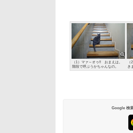
（1）マァ～オゥ!! おまえは。
（
階段で呼ぶうかちゃんなの。
き
Google