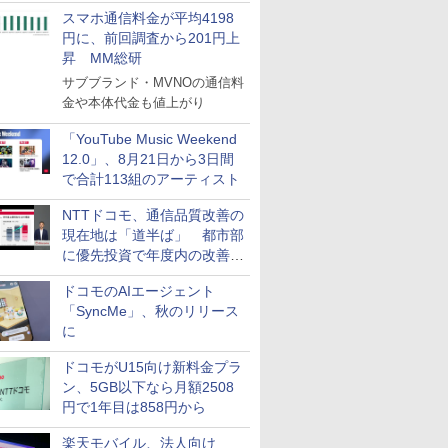
スマホ通信料金が平均4198
円に、前回調査から201円上
昇 MM総研
サブブランド・MVNOの通信料
金や本体代金も値上がり
「YouTube Music Weekend
12.0」、8月21日から3日間
で合計113組のアーティスト
NTTドコモ、通信品質改善の
現在地は「道半ば」 都市部
に優先投資で年度内の改善目
指す
ドコモのAIエージェント
「SyncMe」、秋のリリース
に
ドコモがU15向け新料金プラ
ン、5GB以下なら月額2508
円で1年目は858円から
楽天モバイル、法人向け