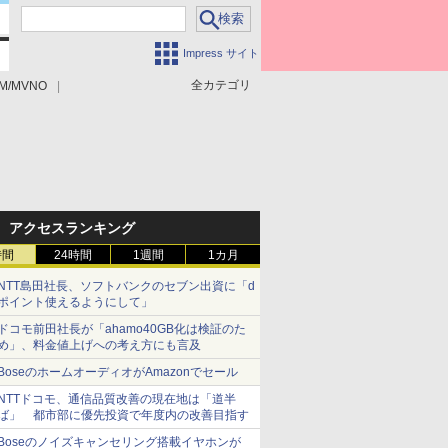
Impress サイト
全カテゴリ
M/MVNO
アクセスランキング
時間
24時間
1週間
1カ月
NTT島田社長、ソフトバンクのセブン出資に「d
ポイント使えるようにして」
ドコモ前田社長が「ahamo40GB化は検証のた
め」、料金値上げへの考え方にも言及
BoseのホームオーディオがAmazonでセール
NTTドコモ、通信品質改善の現在地は「道半
ば」 都市部に優先投資で年度内の改善目指す
Boseのノイズキャンセリング搭載イヤホンが