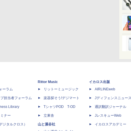
Rittor Music
イカロス出版
dフォーラム
リットーミュージック
AIRLINEweb
ップ担当者フォーラム
楽器探そう!デジマート
Jディフェンスニュー
ness Library
TシャツPOD T-OD
通訳翻訳ジャーナル
セミナー
立東舎
JレスキューWeb
 X（デジタルクロス）
山と溪谷社
イカロスアカデミー