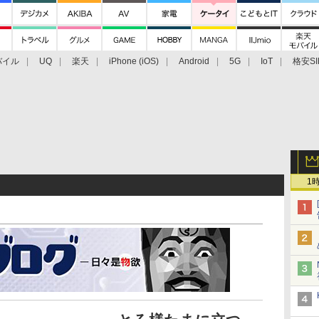
バイル
UQ
楽天
iPhone (iOS)
Android
5G
IoT
格安SI
アクセサリー
業界動向
法人向け
最新技術/その他
1