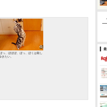
最
2)ぼっ、ぼぼぼ、ぼっ、ぼくは殺し
ゆきたい。