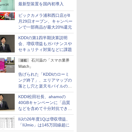
最新型装置を国内初導入
ビックカメラ浦和西口店が8
月29日オープン、キャンペー
ンで一部商品が最大20%還元
KDDIの第1四半期決算説明
会、増収増益もガバナンスや
セキュリティ対策などに課題
石川温の「スマホ業界
連載
Watch」
告げられた「KDDIのローミ
ング終了」、エリアマップの
落とし穴と楽天モバイルの課
題
KDDI松田社長、ahamoの
40GBキャンペーンに「品質
などを含めて十分対抗でき
る」
IIJの26年度1Qは増収増益、
「IIJmio」は145万回線超に