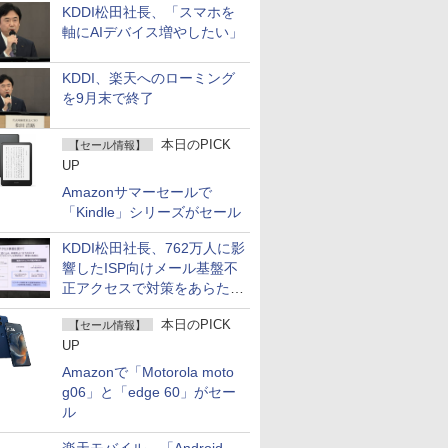
KDDI松田社長、「スマホを
軸にAIデバイス増やしたい」
KDDI、楽天へのローミング
を9月末で終了
本日のPICK
【セール情報】
UP
Amazonサマーセールで
「Kindle」シリーズがセール
KDDI松田社長、762万人に影
響したISP向けメール基盤不
正アクセスで対策をあらため
て説明
本日のPICK
【セール情報】
UP
Amazonで「Motorola moto
g06」と「edge 60」がセー
ル