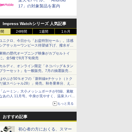
楽天モバイル、「Android
17」の対象製品を案内
Impress Watchシリーズ 人気記事
時間
24時間
1週間
1カ月
ユニクロ、今日から「お盆特別セール」。涼感
シアサッカーワンピース待望値下げ、撥水ギア
ショーツは1990円に
東映の歴代オープニング映像がカプセルトイ
に。全5種で8月下旬発売
カルディ、オンライン限定「ネコバッグ＆タン
ブラーセット」を一般販売。7月の抽選販売の
当選無効分
はやぶさ50％オフの「新幹線eチケット（トク
だ値スペシャル28）」発売。秋冬乗車分、えき
ねっと限定
「ムーミン」大小メッシュポーチが付録、素敵
なあの人 11月号。中身が見やすく、温泉スパに
も使える
もっと見る
おすすめ記事
初心者の方におくる、スマー