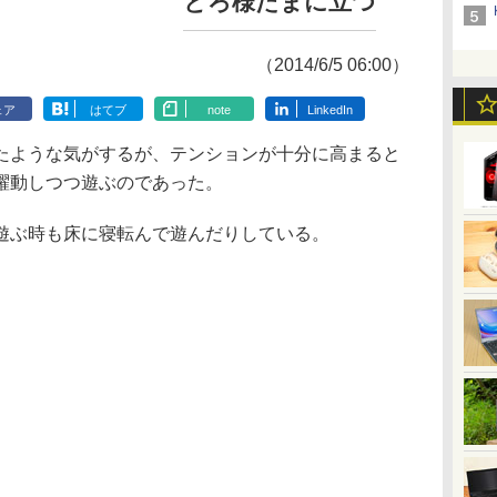
とろ様たまに立つ
（2014/6/5 06:00）
ェア
はてブ
note
LinkedIn
ような気がするが、テンションが十分に高まると
躍動しつつ遊ぶのであった。
ぶ時も床に寝転んで遊んだりしている。