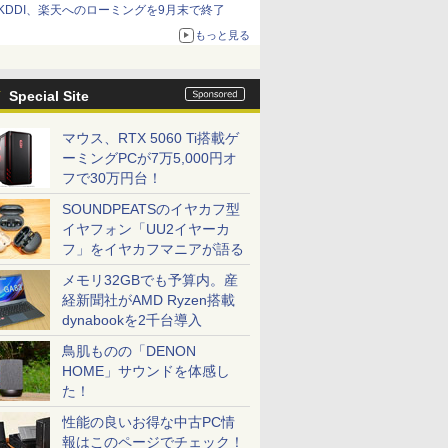
KDDI、楽天へのローミングを9月末で終了
もっと見る
Special Site
マウス、RTX 5060 Ti搭載ゲ
ーミングPCが7万5,000円オ
フで30万円台！
SOUNDPEATSのイヤカフ型
イヤフォン「UU2イヤーカ
フ」をイヤカフマニアが語る
メモリ32GBでも予算内。産
経新聞社がAMD Ryzen搭載
dynabookを2千台導入
鳥肌ものの「DENON
HOME」サウンドを体感し
た！
性能の良いお得な中古PC情
報はこのページでチェック！