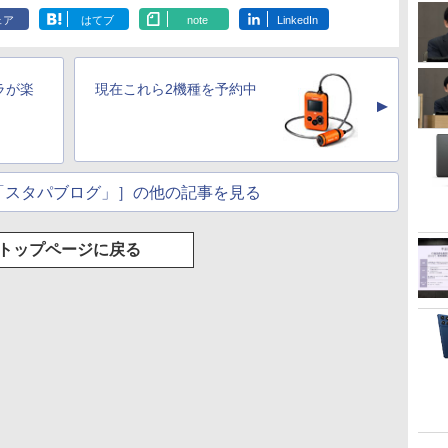
ェア
はてブ
note
LinkedIn
ラが楽
現在これら2機種を予約中
▲
「スタパブログ」］の他の記事を見る
トップページに戻る