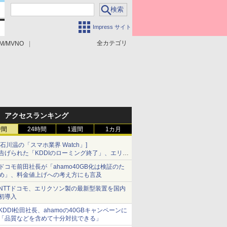
Impress サイト
全カテゴリ
M/MVNO
アクセスランキング
時間
24時間
1週間
1カ月
[石川温の「スマホ業界 Watch」]
告げられた「KDDIのローミング終了」、エリア
マップの落とし穴と楽天モバイルの課題
ドコモ前田社長が「ahamo40GB化は検証のた
め」、料金値上げへの考え方にも言及
NTTドコモ、エリクソン製の最新型装置を国内
初導入
KDDI松田社長、ahamoの40GBキャンペーンに
「品質などを含めて十分対抗できる」