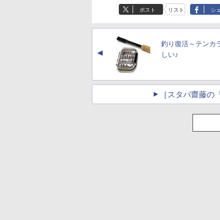
ポスト
リスト
シ
釣り復活～テンカ
▲
しい♪
［スタパ齋藤の