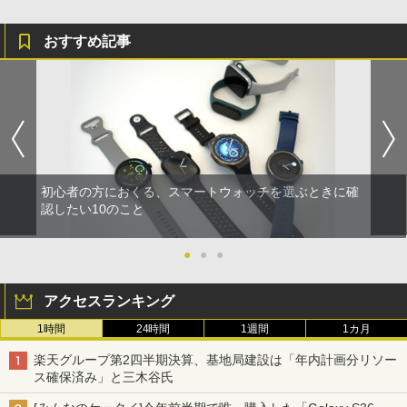
おすすめ記事
初心者の方におくる、スマートウォッチを選ぶときに確
認したい10のこと
●
●
●
アクセスランキング
1時間
24時間
1週間
1カ月
楽天グループ第2四半期決算、基地局建設は「年内計画分リソー
ス確保済み」と三木谷氏