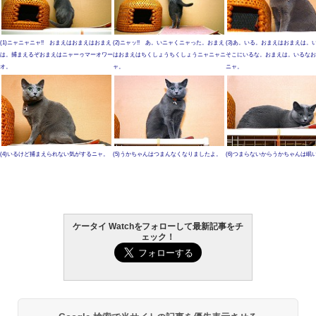
(1)ニャニャニャ!! おまえはおまえはおまえ
(2)ニャッ!! あ。いニャくニャった。おまえ
(3)あ。いる。おまえはおまえは。
は。捕まえるぞおまえはニャーゥマーオワー
はおまえはちくしょうちくしょうニャニャニ
そこにいるな。おまえは。いるなお
オ。
ャ。
ニャ。
(4)いるけど捕まえられない気がするニャ。
(5)うかちゃんはつまんなくなりましたよ。
(6)つまらないからうかちゃんは眠
ケータイ Watchをフォローして最新記事をチ
ェック！