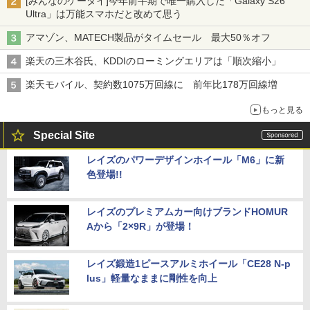
[みんなのケータイ]今年前半期で唯一購入した「Galaxy S26
Ultra」は万能スマホだと改めて思う
アマゾン、MATECH製品がタイムセール 最大50％オフ
楽天の三木谷氏、KDDIのローミングエリアは「順次縮小」
楽天モバイル、契約数1075万回線に 前年比178万回線増
もっと見る
Special Site
レイズのパワーデザインホイール「M6」に新
色登場!!
レイズのプレミアムカー向けブランドHOMUR
Aから「2×9R」が登場！
レイズ鍛造1ピースアルミホイール「CE28 N-p
lus」軽量なままに剛性を向上