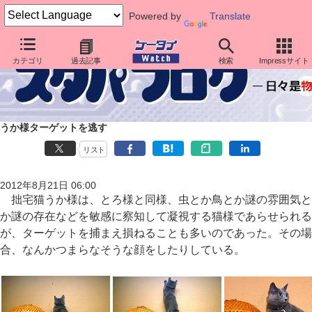
Powered by
Translate
カテゴリ
過去記事
検索
Impressサイト
うか様ターゲットを逃す
リスト
2012年8月21日 06:00
拙宅猫うか様は、とろ様と同様、虫とか鳥とか謎の雰囲気と
か謎の存在などを敏感に察知して凝視する猫様であらせられる
が、ターゲットを捕まえ損ねることも多いのであった。その場
合、なんかつまらなそうな顔をしたりしている。