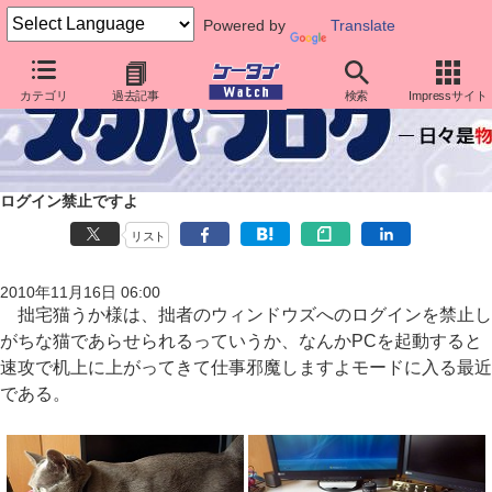
Powered by
Translate
カテゴリ
過去記事
検索
Impressサイト
ログイン禁止ですよ
リスト
2010年11月16日 06:00
拙宅猫うか様は、拙者のウィンドウズへのログインを禁止し
がちな猫であらせられるっていうか、なんかPCを起動すると
速攻で机上に上がってきて仕事邪魔しますよモードに入る最近
である。