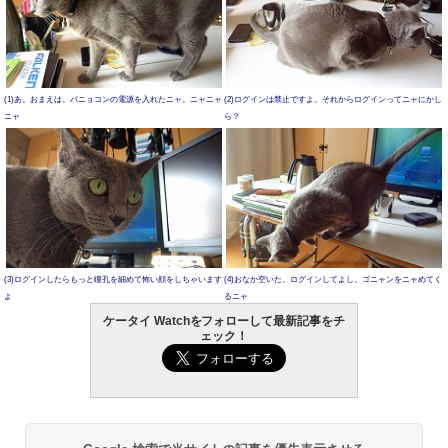
(1)あ。おまえは。パニョコンの電源を入れたニャ。ニャニャ
(2)ログインは禁止ですよ。それからログインってニャにかし
ニャ
ら？
(3)ログインしたらもっと瞳孔を細めて怖い顔をしちゃいます
(4)おなか空いた。ログインしてよし。ゴニャンをニャめてく
よ
るニャ
ケータイ Watchをフォローして最新記事をチ
ェック！