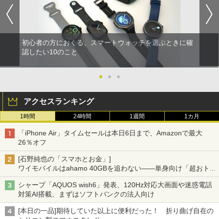
初心者の方におくる、スマートウォッチを選ぶときに確
認したい10のこと
●
●
●
アクセスランキング
1時間
24時間
1週間
1カ月
「iPhone Air」タイムセールは本日6日まで、Amazonで最大
26％オフ
[石野純也の「スマホとお金」]
ワイモバイルはahamo 40GBを追わない――単身向け「超おトク
割」の安さと1年限定の注意点
シャープ「AQUOS wish6」発表、120Hz対応大画面や迷惑電話
対策AI搭載、まずはソフトバンクの法人向け
[本日の一品]期待していた以上に便利だった！ 折り曲げ自在の