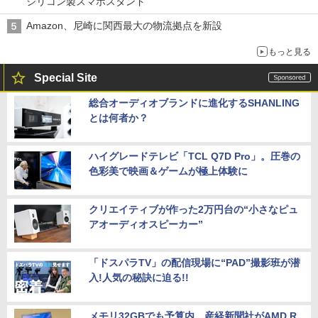
シリコン製スマホスタンド
Amazon、尼崎に関西最大の物流拠点を新設
もっと見る
Special Site
総合オーディオブランドに進化するSHANLING
とは何者か？
ハイグレードテレビ「TCL Q7D Pro」。圧巻の
色彩美で映画＆ゲームが極上体験に
クリエイティブが作った2万円台の“小さなピュ
アオーディオスピーカー”
「ドスパラTV」の配信現場に“PAD”撮影班が潜
入!人気の秘訣に迫る!!
メモリ32GBでも予算内。産経新聞社がAMD R