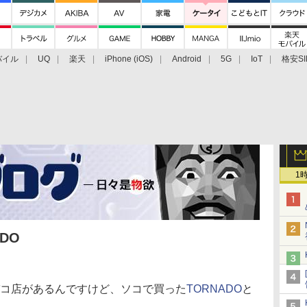
バイル
UQ
楽天
iPhone (iOS)
Android
5G
IoT
格安SI
アクセサリー
業界動向
法人向け
最新技術/その他
1
ADO
コ店があるんですけど、ソコで買った
TORNADO
と