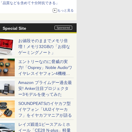
「品質などを含めて十分対抗できる」
もっと見る
Special Site
お値段そのままでメモリ倍
増！メモリ32GBの「お得な
ゲーミングノート」
エントリーなのに脅威の実
力!「Osprey」Noble Audioワ
イヤレスイヤフォン4機種を
一気に聴く
Amazon プライムデー過去最
安! Anker注目プロジェクタ
ー3モデルを使ってみた
SOUNDPEATSのイヤカフ型
イヤフォン「UU2イヤーカ
フ」をイヤカフマニアが語る
レイズ鍛造1ピースアルミホ
イール「CE28 N-plus」軽量