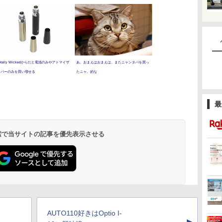
otally Wickedからだと電池のみやアトマイザ
あ。おまえはおまえは。またニャンタバを買っ
カバーのみを買い増せる
たニャ。的な
最
 検索で当サイトの記事を優先表示させる
AUTO110好きはOptio I-