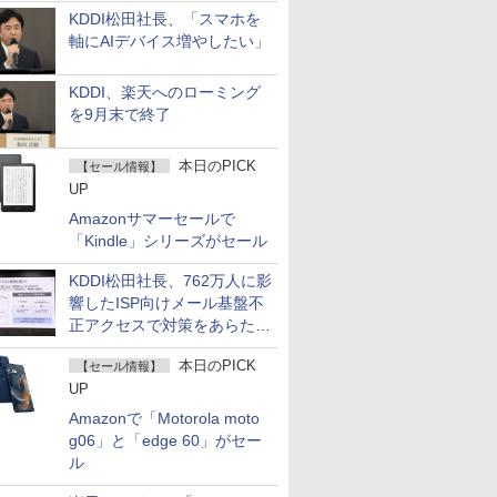
KDDI松田社長、「スマホを
軸にAIデバイス増やしたい」
KDDI、楽天へのローミング
を9月末で終了
本日のPICK
【セール情報】
UP
Amazonサマーセールで
「Kindle」シリーズがセール
KDDI松田社長、762万人に影
響したISP向けメール基盤不
正アクセスで対策をあらため
て説明
本日のPICK
【セール情報】
UP
Amazonで「Motorola moto
g06」と「edge 60」がセー
ル