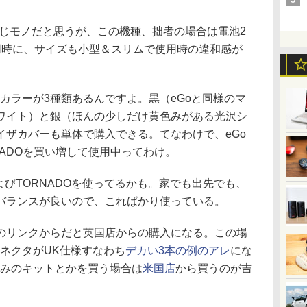
じモノだと思うが、この機種、拙者の場合は電池2
同時に、サイズも小型＆スリムで使用時の違和感が
とボディカラーが3種類あるんですよ。黒（eGoと同様のマ
ワイト）と銀（ほんの少しだけ黄色みがある光沢シ
イザカバーも単体で購入できる。てなわけで、eGo
のTORNADOを買い増して使用中ってわけ。
びTORNADOを使ってるかも。家でも出先でも、
バランスが良いので、こればかり使っている。
リンクからだと英国店からの購入になる。この場
ネクタがUK仕様すなわち
デカい3本の例のアレ
にな
込みのキットとかを買う場合は
米国店
から買うのが吉