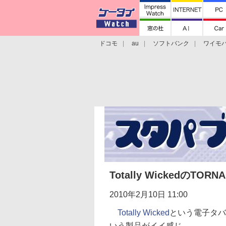
ドコモ
au
ソフトバンク
ワイモ
格安スマホ/SIMフリースマホ
周辺機器/
Totally WickedのTORN
2010年2月10日 11:00
Totally Wicked
という電子タバ
いう製品がイイ感じ。