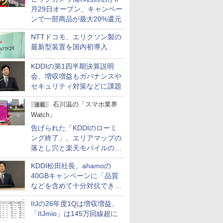
月29日オープン、キャンペー
ンで一部商品が最大20%還元
NTTドコモ、エリクソン製の
最新型装置を国内初導入
KDDIの第1四半期決算説明
会、増収増益もガバナンスや
セキュリティ対策などに課題
石川温の「スマホ業界
連載
Watch」
告げられた「KDDIのローミ
ング終了」、エリアマップの
落とし穴と楽天モバイルの課
題
KDDI松田社長、ahamoの
40GBキャンペーンに「品質
などを含めて十分対抗でき
る」
IIJの26年度1Qは増収増益、
「IIJmio」は145万回線超に