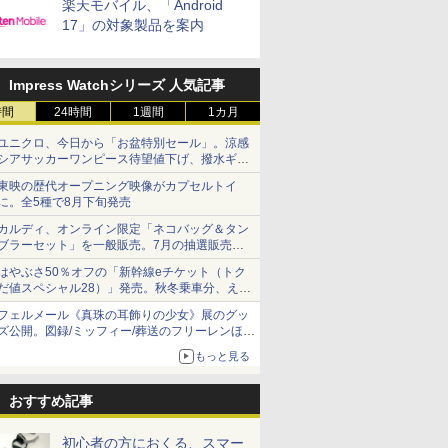
楽天モバイル、「Android
17」の対象製品を案内
Impress Watchシリーズ 人気記事
時間
24時間
1週間
1カ月
ユニクロ、今日から「お盆特別セール」。涼感
シアサッカーワンピース待望値下げ、撥水ギア
ショーツは1990円に
東映の歴代オープニング映像がカプセルトイ
に。全5種で8月下旬発売
カルディ、オンライン限定「ネコバッグ＆タン
ブラーセット」を一般販売。7月の抽選販売の
当選無効分
はやぶさ50％オフの「新幹線eチケット（トク
だ値スペシャル28）」発売。秋冬乗車分、えき
ねっと限定
フェルメール《真珠の耳飾りの少女》展のグッ
ズ公開。図録/ミッフィー/葬送のフリーレンほ
か、注目ブランドコラボが実現
もっと見る
おすすめ記事
初心者の方におくる、スマー