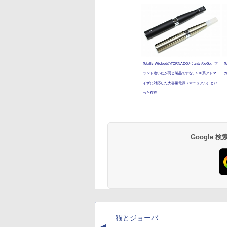
Totally WickedのTORNADOとJantyのeGo。ブ
T
ランド違いだが同じ製品ですな。510系アトマ
イザに対応した大容量電源（マニュアル）とい
った存在
Google
猫とジョーバ