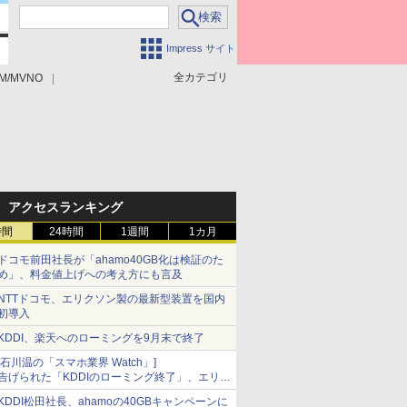
Impress サイト
全カテゴリ
M/MVNO
アクセスランキング
時間
24時間
1週間
1カ月
ドコモ前田社長が「ahamo40GB化は検証のた
め」、料金値上げへの考え方にも言及
NTTドコモ、エリクソン製の最新型装置を国内
初導入
KDDI、楽天へのローミングを9月末で終了
[石川温の「スマホ業界 Watch」]
告げられた「KDDIのローミング終了」、エリア
マップの落とし穴と楽天モバイルの課題
KDDI松田社長、ahamoの40GBキャンペーンに