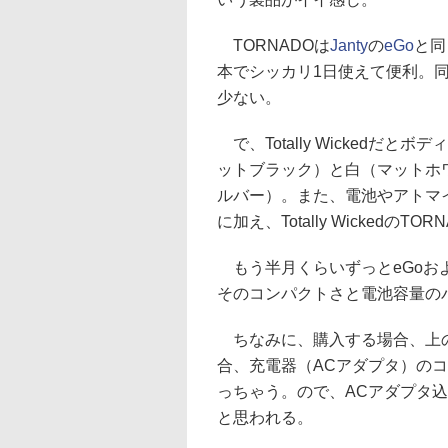
TORNADOは
Janty
の
eGo
と同
本でシッカリ1日使えて便利。
少ない。
で、Totally Wickedだ
ットブラック）と白（マットホ
ルバー）。また、電池やアトマ
に加え、Totally Wicked
もう半月くらいずっとeGoおよ
そのコンパクトさと電池容量の
ちなみに、購入する場合、上の
合、充電器（ACアダプタ）のコ
っちゃう。ので、ACアダプタ
と思われる。