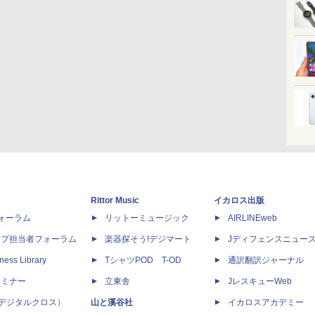
Rittor Music
イカロス出版
dフォーラム
リットーミュージック
AIRLINEweb
ップ担当者フォーラム
楽器探そう!デジマート
Jディフェンスニュー
ness Library
TシャツPOD T-OD
通訳翻訳ジャーナル
セミナー
立東舎
JレスキューWeb
 X（デジタルクロス）
山と溪谷社
イカロスアカデミー