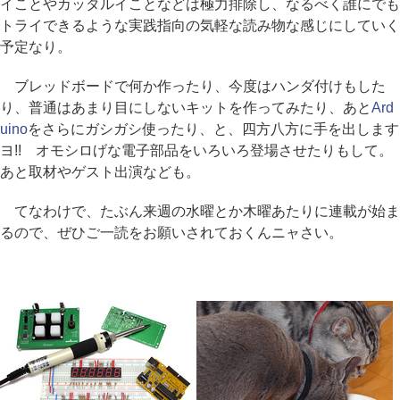
イことやカッタルイことなどは極力排除し、なるべく誰にでも
トライできるような実践指向の気軽な読み物な感じにしていく
予定なり。
ブレッドボードで何か作ったり、今度はハンダ付けもした
り、普通はあまり目にしないキットを作ってみたり、あと
Ard
uino
をさらにガシガシ使ったり、と、四方八方に手を出します
ヨ!! オモシロげな電子部品をいろいろ登場させたりもして。
あと取材やゲスト出演なども。
てなわけで、たぶん来週の水曜とか木曜あたりに連載が始ま
るので、ぜひご一読をお願いされておくんニャさい。