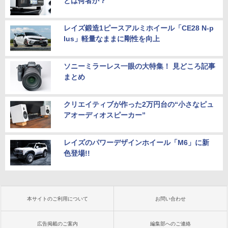
とは何者か？
レイズ鍛造1ピースアルミホイール「CE28 N-p
lus」軽量なままに剛性を向上
ソニーミラーレス一眼の大特集！ 見どころ記事
まとめ
クリエイティブが作った2万円台の“小さなピュ
アオーディオスピーカー”
レイズのパワーデザインホイール「M6」に新
色登場!!
本サイトのご利用について
お問い合わせ
広告掲載のご案内
編集部へのご連絡