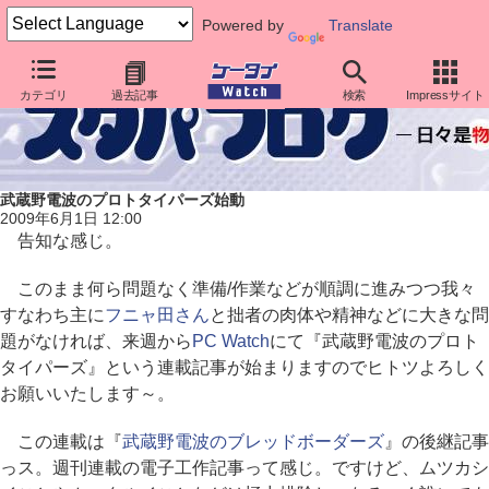
Powered by
Translate
カテゴリ
過去記事
検索
Impressサイト
武蔵野電波のプロトタイパーズ始動
2009年6月1日 12:00
告知な感じ。
このまま何ら問題なく準備/作業などが順調に進みつつ我々
すなわち主に
フニャ田さん
と拙者の肉体や精神などに大きな問
題がなければ、来週から
PC Watch
にて『武蔵野電波のプロト
タイパーズ』という連載記事が始まりますのでヒトツよろしく
お願いいたします～。
この連載は『
武蔵野電波のブレッドボーダーズ
』の後継記事
っス。週刊連載の電子工作記事って感じ。ですけど、ムツカシ