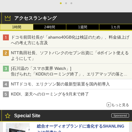
●
●
●
アクセスランキング
1時間
24時間
1週間
1カ月
ドコモ前田社長が「ahamo40GB化は検証のため」、料金値上げ
への考え方にも言及
NTT島田社長、ソフトバンクのセブン出資に「dポイント使える
ようにして」
[石川温の「スマホ業界 Watch」]
告げられた「KDDIのローミング終了」、エリアマップの落とし
穴と楽天モバイルの課題
NTTドコモ、エリクソン製の最新型装置を国内初導入
KDDI、楽天へのローミングを9月末で終了
もっと見る
Special Site
総合オーディオブランドに進化するSHANLING