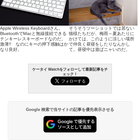
Apple Wireless Keyboardさん。
そうそうツーショットでは居ない
BluetoothでMacと無線接続できる
猫様たちだが、梅雨～夏あたりに
テンキーレスキーボードなのだ。
かけては、このように涼しい場所
激薄!! なのにキーの押下感触はか
で仲良く昼寝をしたりなんかし
なり良好。
て。昼寝中は遊ばニャいのだ。
ケータイ Watchをフォローして最新記事をチ
ェック！
Google 検索で当サイトの記事を優先表示させる