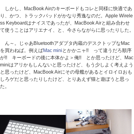
しかし、MacBook Airのキーボードもコレと同様に快適であ
り、かつ、トラックパッドがかなり秀逸なのだ。Apple Wirele
ss Keyboardはナイスであったが、MacBook Airと組み合わせ
て使うことはアリエナイ、と、今さらながらに思ったりした。
ん～。じゃあBluetoothアダプタ内蔵のデスクトップなMac
を買わねば。例えば
Mac mini
とかかニャ!! って違うだろ順序
が!! キーボードの後に本体かよ＞俺!! とか思ったけど、Mac
miniはアリかもしんないと思ったけど、もう少しよく考えよう
と思ったけど、MacBook Airにその母艦があるとイロイロおも
しろゲだと思ったりしたけど、とりあえず猫と遊ぼうと思っ
た。