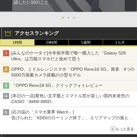
認したい10のこと
●
●
●
アクセスランキング
1時間
24時間
1週間
1カ月
[みんなのケータイ]今年前半期で唯一購入した「Galaxy S26
Ultra」は万能スマホだと改めて思う
OPPO、ミドルレンジスマホ「OPPO Reno16 5G」発表 4つの
5000万画素カメラ搭載の小型モデル
「OPPO Reno16 5G」クイックフォトレビュー
[本日の一品]黄色い文字盤とスマイル窓が楽しい国内未発売の
CASIO「AMW-880D」
[石川温の「スマホ業界 Watch」]
告げられた「KDDIのローミング終了」、エリアマップの落とし
穴と楽天モバイルの課題
もっと見る