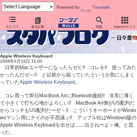
Powered by
Translate
カテゴリ
過去記事
検索
Impressサイト
Apple Wireless Keyboard
2008年6月16日 11:00
日常的Macユーザーになったらゼヒ!! コレを!! 使ってみた
かったんだゼ～!! と以前から狙っていたというか気にしまく
っていた
Apple Wireless Keyboard
。
コレ買って即日MacBook AirにBluetooth接続!! 非常に薄く
て小さくて打ち心地がよろしい!! MacBook Air側がUS配列だ
からコッチもUS配列だーゼ～!! こういうキーボードがWindo
wsマシン用にナイのが不思議ッ!! アップル社はWindows版の
Apple Wireless Keyboardを出せば……出さねーよ＞俺、と思
った。