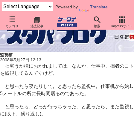
Powered by
Translate
カテゴリ
過去記事
検索
Impressサイト
監視猫
2008年5月27日 12:13
拙宅うか様におかれましては、なんか、仕事中、拙者のコト
を監視してるんですけど。
と思ったら寝たりして。と思ったら監視中。仕事机から約1.
5メートルの所に長時間居るのであった。
と思ったら、どっか行っちゃった。と思ったら、また監視し
に(以下、繰り返し)。