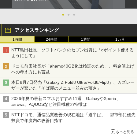
●
●
●
アクセスランキング
1時間
24時間
1週間
1カ月
NTT島田社長、ソフトバンクのセブン出資に「dポイント使える
ようにして」
ドコモ前田社長が「ahamo40GB化は検証のため」、料金値上げ
への考え方にも言及
本日8月7日発売「Galaxy Z Fold8 Ultra/Fold8/Flip8」、カズレー
ザーが驚いた「そば屋のメニュー並みの薄さ」
2026年夏の最新スマホおすすめ11選 GalaxyやXperia、
arrows、AQUOSなど注目機種の特徴は
NTTドコモ、通信品質改善の現在地は「道半ば」 都市部に優先
投資で年度内の改善目指す
もっと見る