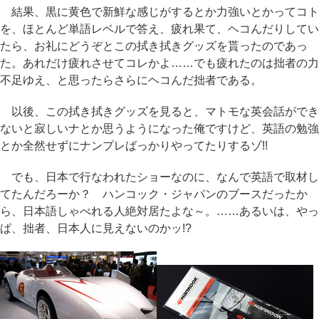
結果、黒に黄色で新鮮な感じがするとか力強いとかってコト
を、ほとんど単語レベルで答え、疲れ果て、ヘコんだりしてい
たら、お礼にどうぞとこの拭き拭きグッズを貰ったのであっ
た。あれだけ疲れさせてコレかよ……でも疲れたのは拙者の力
不足ゆえ、と思ったらさらにヘコんだ拙者である。
以後、この拭き拭きグッズを見ると、マトモな英会話ができ
ないと寂しいナとか思うようになった俺ですけど、英語の勉強
とか全然せずにナンプレばっかりやってたりするゾ!!
でも、日本で行なわれたショーなのに、なんで英語で取材し
てたんだろーか？ ハンコック・ジャパンのブースだったか
ら、日本語しゃべれる人絶対居たよな～。……あるいは、やっ
ぱ、拙者、日本人に見えないのかッ!?