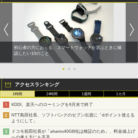
初心者の方におくる、スマートウォッチを選ぶときに確
認したい10のこと
●
●
●
アクセスランキング
1時間
24時間
1週間
1カ月
KDDI、楽天へのローミングを9月末で終了
NTT島田社長、ソフトバンクのセブン出資に「dポイント使える
ようにして」
ドコモ前田社長が「ahamo40GB化は検証のため」、料金値上げ
への考え方にも言及