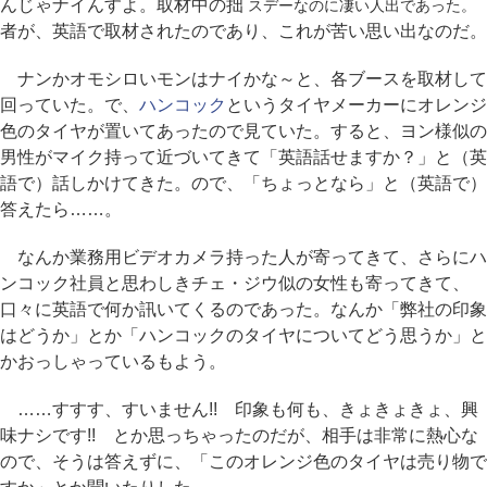
んじゃナイんすよ。取材中の拙
スデーなのに凄い人出であった。
者が、英語で取材されたのであり、これが苦い思い出なのだ。
ナンかオモシロいモンはナイかな～と、各ブースを取材して
回っていた。で、
ハンコック
というタイヤメーカーにオレンジ
色のタイヤが置いてあったので見ていた。すると、ヨン様似の
男性がマイク持って近づいてきて「英語話せますか？」と（英
語で）話しかけてきた。ので、「ちょっとなら」と（英語で）
答えたら……。
なんか業務用ビデオカメラ持った人が寄ってきて、さらにハ
ンコック社員と思わしきチェ・ジウ似の女性も寄ってきて、
口々に英語で何か訊いてくるのであった。なんか「弊社の印象
はどうか」とか「ハンコックのタイヤについてどう思うか」と
かおっしゃっているもよう。
……すすす、すいません!! 印象も何も、きょきょきょ、興
味ナシです!! とか思っちゃったのだが、相手は非常に熱心な
ので、そうは答えずに、「このオレンジ色のタイヤは売り物で