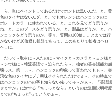
すか」とか聞いたりした。
ら、単にペイントしてあるだけでホントは黒いんだ、と。黄
色のタイヤはないんダ、と。でもオレンジはハンコックのコー
ポレートカラーに使われている、と。これを見てどう思うか
ね、と。このブースをどう思うか、と。製品はどうか、と。ハ
ンコックをどう思うのか、等々、質問の100倍……とまでは行
かないけど10倍返し状態であって、このあたりで拙者はヘロ
ヘロに。
だって～取材に～来たのに～マイクと～カメラと～ヨン様と
～ジウ様に～韓流英語で～迫られたら～、拙者の英会話能力崩
壊っス。第一ぃ～、ハンコックの印象って言われてもぉ～、突
飛な色のタイヤにプチ興味そそられただけでぇ～、その時点で
はハンコックのハの字も知らない俺ってゅ～かぁ～、「英語話
せますか」に対する「ちょっとなら」というのは道順説明程度
までの“ちょっと”っていうかぁ～。