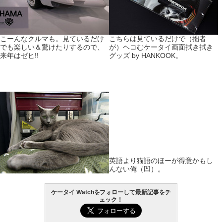
こーんなクルマも。見ているだけ
こちらは見ているだけで（拙者
でも楽しい＆驚けたりするので、
が）ヘコむケータイ画面拭き拭き
来年はゼヒ!!
グッズ by HANKOOK。
英語より猫語のほーが得意かもし
んない俺（凹）。
ケータイ Watchをフォローして最新記事をチ
ェック！