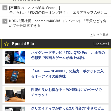
[石川温の「スマホ業界 Watch」]
告げられた「KDDIのローミング終了」、エリアマップの落とし
穴と楽天モバイルの課題
KDDI松田社長、ahamoの40GBキャンペーンに「品質などを含
めて十分対抗できる」
もっと見る
Special Site
ハイグレードテレビ「TCL Q7D Pro」。圧巻の
色彩美で映画＆ゲームが極上体験に
「A&ultima SP4000T」の魅力！ポケットに入
るオーディオの醍醐味
性能の良いお得な中古PC情報はこのページで
チェック！
クリエイティブが作った2万円台の“小さなピュ