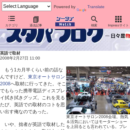
Powered by
Translate
カテゴリ
過去記事
検索
Impressサイト
英語で取材
2008年2月27日 11:00
もう1カ月半くらい前の話な
んですけど、
東京オートサロン
2008
へ取材に行ってきた。そこ
でもらった携帯電話ディスプレ
イ拭き拭きグッズ。これを見る
たび、英語での取材のコトを思
い出す俺なのであった。
東京オートサロン2008会場。熱気
＆活気においてはモーターショー
いや、拙者が英語で取材した
を上回るとも言われている。プレ