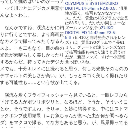
ってして挑めばいいのかーっ!?
OLYMPUS E-SYSTEMZUIKO
って川ごとにデジカメ用意す
DIGITAL 14-54mm F2.8-3.5
。汎用
性が高く、描写もなかなかナイ
んなよ＞わし。
ス。ただ、質量は435グラムで全長
は88.5ミリ。だいたい同じよーな
なんかですね、渓流とかに釣
ズームレンジを持つ
ZUIKO
DIGITAL ED 14-42mm F3.5-
りに行くとですね、より高画質
5.6
（E-410と同時発売されるレン
なカメラで撮ってみたくなるん
ズ）は、質量190グラムで全長61
ミリ。グレードの違うレンズなの
スよ。一も二もなく、目の前の
で描写性能もやはり違うと思うの
光景が素晴らしく美しかったり
だが、新型レンズ、すげー小型軽
するからだ。持ってきたデジカ
量っぽいスね。
メでも、十分キレイには撮れると思う。何しろ光景そのものの
デフォルトの美しさが高い。が、もっとスゴく美しく撮れたり
する可能性も……という欲が出てくる。
渓流を歩くフライフィッシャーを見ていると、一眼レフぶら
下げてる人がポツリポツリと。なるほど、そうか、そういうこ
とか、そうですよね、そりゃ。と妙に納得する。中にはストマ
ックポンプ使用結果（←お魚ちゃんが食べた虫が何か調べるん
ダ）をマクロで撮る、てな方もあると思う。が、風景撮ってる