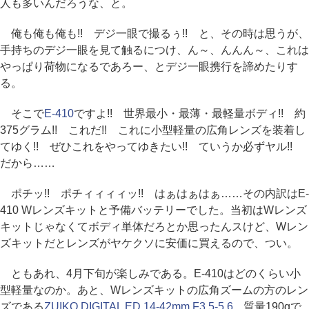
人も多いんだろうな、と。
俺も俺も俺も!! デジ一眼で撮るぅ!! と、その時は思うが、
手持ちのデジ一眼を見て触るにつけ、ん～、んんん～、これは
やっぱり荷物になるであろー、とデジ一眼携行を諦めたりす
る。
そこで
E-410
ですよ!! 世界最小・最薄・最軽量ボディ!! 約
375グラム!! これだ!! これに小型軽量の広角レンズを装着し
てゆく!! ぜひこれをやってゆきたい!! ていうか必ずヤル!!
だから……
ポチッ!! ポチィィィィッ!! はぁはぁはぁ……その内訳はE-
410 Wレンズキットと予備バッテリーでした。当初はWレンズ
キットじゃなくてボディ単体だろとか思ったんスけど、Wレン
ズキットだとレンズがヤケクソに安価に買えるので、つい。
ともあれ、4月下旬が楽しみである。E-410はどのくらい小
型軽量なのか。あと、Wレンズキットの広角ズームの方のレン
ズである
ZUIKO DIGITAL ED 14-42mm F3.5-5.6
。質量190gで