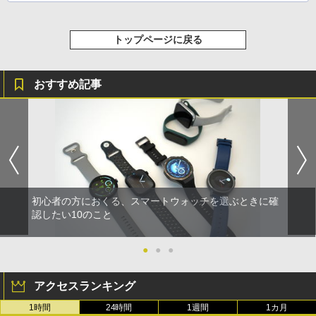
トップページに戻る
おすすめ記事
初心者の方におくる、スマートウォッチを選ぶときに確
認したい10のこと
●
●
●
アクセスランキング
1時間
24時間
1週間
1カ月