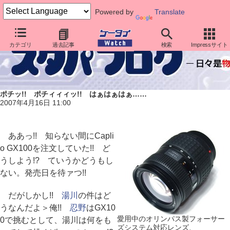
Powered by
Translate
カテゴリ
過去記事
検索
Impressサイト
ポチッ!! ポチィィィッ!! はぁはぁはぁ……
2007年4月16日 11:00
ああっ!! 知らない間にCapli
o GX100を注文していた!! ど
うしよう!? ていうかどうもし
ない。発売日を待ァつ!!
だがしかし!!
湯川
の件はど
うなんだよ＞俺!!
忍野
はGX10
愛用中のオリンパス製フォーサー
0で挑むとして、湯川は何をも
ズシステム対応レンズ、