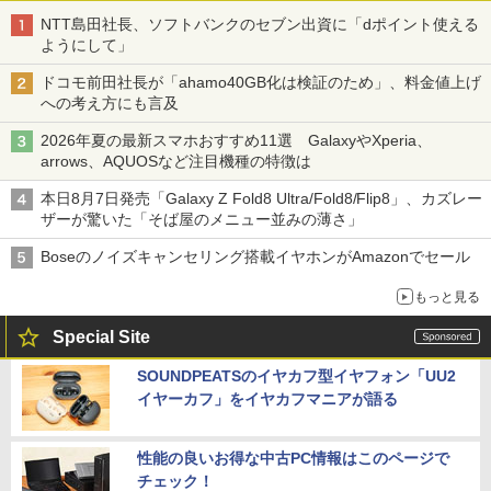
NTT島田社長、ソフトバンクのセブン出資に「dポイント使える
ようにして」
ドコモ前田社長が「ahamo40GB化は検証のため」、料金値上げ
への考え方にも言及
2026年夏の最新スマホおすすめ11選 GalaxyやXperia、
arrows、AQUOSなど注目機種の特徴は
本日8月7日発売「Galaxy Z Fold8 Ultra/Fold8/Flip8」、カズレー
ザーが驚いた「そば屋のメニュー並みの薄さ」
Boseのノイズキャンセリング搭載イヤホンがAmazonでセール
もっと見る
Special Site
SOUNDPEATSのイヤカフ型イヤフォン「UU2
イヤーカフ」をイヤカフマニアが語る
性能の良いお得な中古PC情報はこのページで
チェック！