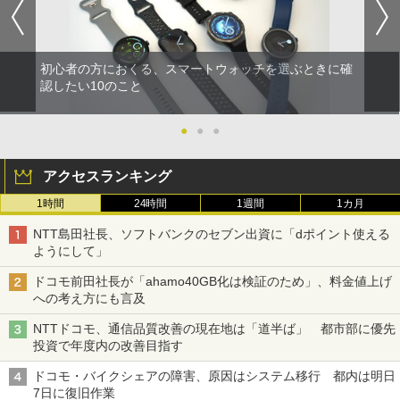
初心者の方におくる、スマートウォッチを選ぶときに確
認したい10のこと
●
●
●
アクセスランキング
1時間
24時間
1週間
1カ月
NTT島田社長、ソフトバンクのセブン出資に「dポイント使える
ようにして」
ドコモ前田社長が「ahamo40GB化は検証のため」、料金値上げ
への考え方にも言及
NTTドコモ、通信品質改善の現在地は「道半ば」 都市部に優先
投資で年度内の改善目指す
ドコモ・バイクシェアの障害、原因はシステム移行 都内は明日
7日に復旧作業