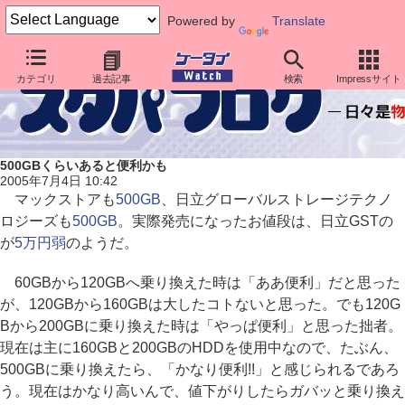
Powered by
Translate
カテゴリ
過去記事
検索
Impressサイト
500GBくらいあると便利かも
2005年7月4日 10:42
マックストアも
500GB
、日立グローバルストレージテクノ
ロジーズも
500GB
。実際発売になったお値段は、日立GSTの
が
5万円弱
のようだ。
60GBから120GBへ乗り換えた時は「ああ便利」だと思った
が、120GBから160GBは大したコトないと思った。でも120G
Bから200GBに乗り換えた時は「やっぱ便利」と思った拙者。
現在は主に160GBと200GBのHDDを使用中なので、たぶん、
500GBに乗り換えたら、「かなり便利!!」と感じられるであろ
う。現在はかなり高いんで、値下がりしたらガバッと乗り換え