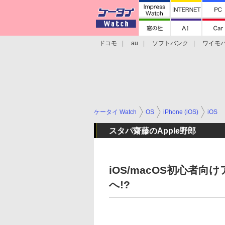
ドコモ
au
ソフトバンク
ワイモ
格安スマホ/SIMフリースマホ
周辺機器/
ケータイ Watch
OS
iPhone (iOS)
iOS
スタパ齋藤のApple野郎
iOS/macOS初心者
へ!?