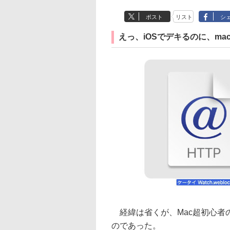
ポスト
リスト
シ
えっ、iOSでデキるのに、ma
経緯は省くが、Mac超初心者
のであった。