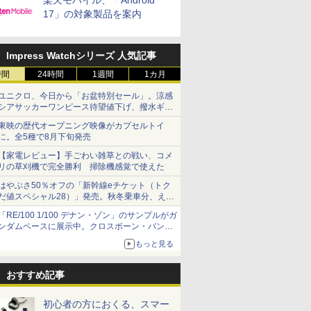
楽天モバイル、「Android
17」の対象製品を案内
Impress Watchシリーズ 人気記事
時間
24時間
1週間
1カ月
ユニクロ、今日から「お盆特別セール」。涼感
シアサッカーワンピース待望値下げ、撥水ギア
ショーツは1990円に
東映の歴代オープニング映像がカプセルトイ
に。全5種で8月下旬発売
【家電レビュー】手ごわい雑草との戦い、コメ
リの草刈機で完全勝利 掃除機感覚で使えた
はやぶさ50％オフの「新幹線eチケット（トク
だ値スペシャル28）」発売。秋冬乗車分、えき
ねっと限定
「RE/100 1/100 デナン・ゾン」のサンプルがガ
ンダムベースに展示中。クロスボーン・バンガ
ードの制式量産機が間もなく発送【ガンダムベ
もっと見る
ース撮り下ろし】
おすすめ記事
初心者の方におくる、スマー