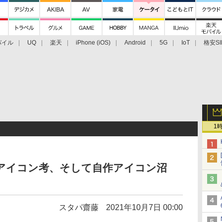
バイル
UQ
楽天
iPhone (iOS)
Android
5G
IoT
格安SI
アクセサリー
業界動向
法人向け
最新技術/その他
1
向けアイコン考、そして自作アイコン沼
スタパ齋藤
2021年10月7日 00:00