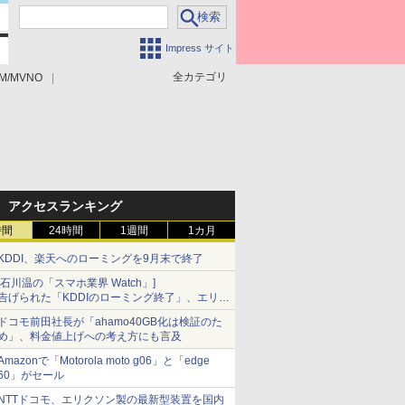
Impress サイト
全カテゴリ
M/MVNO
アクセスランキング
時間
24時間
1週間
1カ月
KDDI、楽天へのローミングを9月末で終了
[石川温の「スマホ業界 Watch」]
告げられた「KDDIのローミング終了」、エリア
マップの落とし穴と楽天モバイルの課題
ドコモ前田社長が「ahamo40GB化は検証のた
め」、料金値上げへの考え方にも言及
Amazonで「Motorola moto g06」と「edge
60」がセール
NTTドコモ、エリクソン製の最新型装置を国内