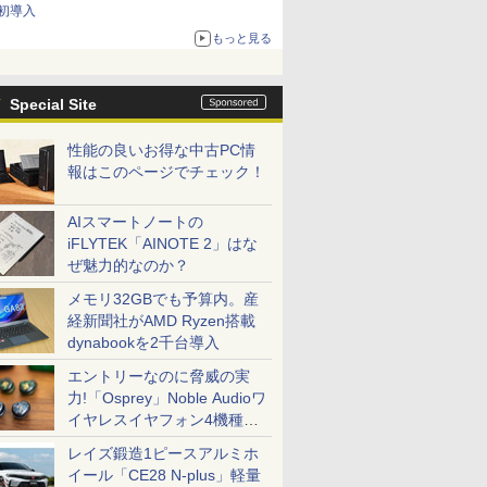
初導入
もっと見る
Special Site
性能の良いお得な中古PC情
報はこのページでチェック！
AIスマートノートの
iFLYTEK「AINOTE 2」はな
ぜ魅力的なのか？
メモリ32GBでも予算内。産
経新聞社がAMD Ryzen搭載
dynabookを2千台導入
エントリーなのに脅威の実
力!「Osprey」Noble Audioワ
イヤレスイヤフォン4機種を
一気に聴く
レイズ鍛造1ピースアルミホ
イール「CE28 N-plus」軽量