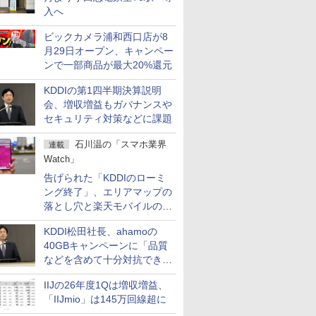
入へ
ビックカメラ浦和西口店が8
月29日オープン、キャンペー
ンで一部商品が最大20%還元
KDDIの第1四半期決算説明
会、増収増益もガバナンスや
セキュリティ対策などに課題
石川温の「スマホ業界
連載
Watch」
告げられた「KDDIのローミ
ング終了」、エリアマップの
落とし穴と楽天モバイルの課
題
KDDI松田社長、ahamoの
40GBキャンペーンに「品質
などを含めて十分対抗でき
る」
IIJの26年度1Qは増収増益、
「IIJmio」は145万回線超に