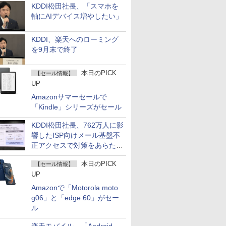
KDDI松田社長、「スマホを
軸にAIデバイス増やしたい」
KDDI、楽天へのローミング
を9月末で終了
本日のPICK
【セール情報】
UP
Amazonサマーセールで
「Kindle」シリーズがセール
KDDI松田社長、762万人に影
響したISP向けメール基盤不
正アクセスで対策をあらため
て説明
本日のPICK
【セール情報】
UP
Amazonで「Motorola moto
g06」と「edge 60」がセー
ル