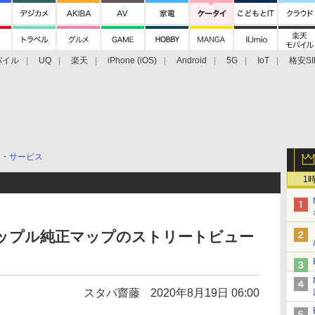
バイル
UQ
楽天
iPhone (iOS)
Android
5G
IoT
格安SI
アクセサリー
業界動向
法人向け
最新技術/その他
リ・サービス
1
 アップル純正マップのストリートビュー
スタパ齋藤
2020年8月19日 06:00