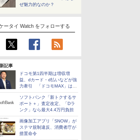
ぜ魅力的なのか？
ケータイ Watch をフォローする
新記事
ドコモ第1四半期は増収増
益、dカード・d払いなどが強
力牽引 「ドコモMAX」は
400万契約突破
ソフトバンク「新トクするサ
ポート＋」査定改定、「Dラ
ンク」なら最大4.4万円負担
画像加工アプリ「SNOW」が
ステマ規制違反、消費者庁が
措置命令