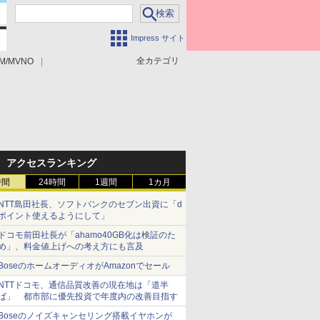
Impress サイト
全カテゴリ
M/MVNO
アクセスランキング
時間
24時間
1週間
1カ月
NTT島田社長、ソフトバンクのセブン出資に「d
ポイント使えるようにして」
ドコモ前田社長が「ahamo40GB化は検証のた
め」、料金値上げへの考え方にも言及
BoseのホームオーディオがAmazonでセール
NTTドコモ、通信品質改善の現在地は「道半
ば」 都市部に優先投資で年度内の改善目指す
Boseのノイズキャンセリング搭載イヤホンが