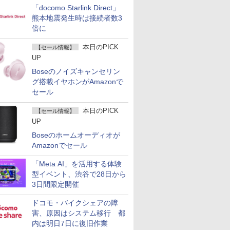
「docomo Starlink Direct」
熊本地震発生時は接続者数3
倍に
本日のPICK
【セール情報】
UP
Boseのノイズキャンセリン
グ搭載イヤホンがAmazonで
セール
本日のPICK
【セール情報】
UP
Boseのホームオーディオが
Amazonでセール
「Meta AI」を活用する体験
型イベント、渋谷で28日から
3日間限定開催
ドコモ・バイクシェアの障
害、原因はシステム移行 都
内は明日7日に復旧作業