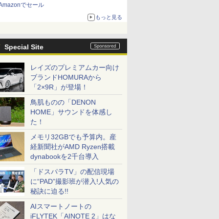
Amazonでセール
もっと見る
Special Site
レイズのプレミアムカー向け
ブランドHOMURAから
「2×9R」が登場！
鳥肌ものの「DENON
HOME」サウンドを体感し
た！
メモリ32GBでも予算内。産
経新聞社がAMD Ryzen搭載
dynabookを2千台導入
「ドスパラTV」の配信現場
に“PAD”撮影班が潜入!人気の
秘訣に迫る!!
AIスマートノートの
iFLYTEK「AINOTE 2」はな