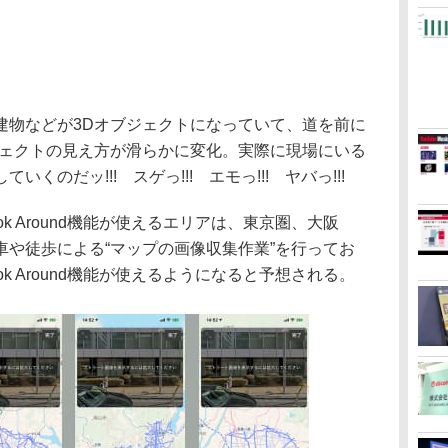
物などが3Dオブジェクトになっていて、道を前に
ジェクトの見え方が滑らかに変化。実際に現場にいる
のだッ!!! スゲっ!!! エモっ!!! ヤバっ!!!
 Around機能が使えるエリアは、東京圏、大阪
車や徒歩による“マップの画像収集作業”を行ってお
k Around機能が使えるようになると予想される。