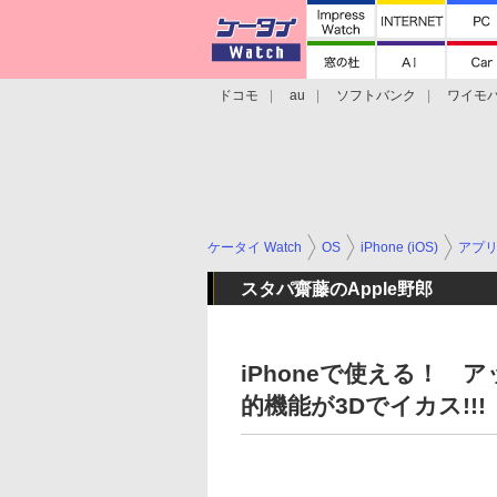
ドコモ
au
ソフトバンク
ワイモ
格安スマホ/SIMフリースマホ
周辺機器/
ケータイ Watch
OS
iPhone (iOS)
アプ
スタパ齋藤のApple野郎
iPhoneで使える！
的機能が3Dでイカス!!!