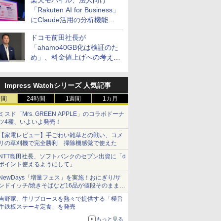
楽天モバイル、法人向け
「Rakuten AI for Business」
にClaude活用の分析機能な
どを追加
ドコモ前田社長が
「ahamo40GB化は検証のた
め」、料金値上げへの考え方
にも言及
Impress Watchシリーズ 人気記事
時間
24時間
1週間
1カ月
ミスド「Mrs. GREEN APPLE」のコラボドーナ
ツ4種、いよいよ発売！
【家電レビュー】手ごわい雑草との戦い、コメ
リの草刈機で完全勝利 掃除機感覚で使えた
NTT島田社長、ソフトバンクのセブン出資に「d
ポイント使えるようにして」
NewDays「増量フェス」を実施！おにぎり/サ
ンドイッチ/焼きそばなど16品が値段そのままで
ボリュームアップ
吉野家、牛リブロースを熱々で提供する「極旨
牛鉄板ステーキ定食」を発売
もっと見る