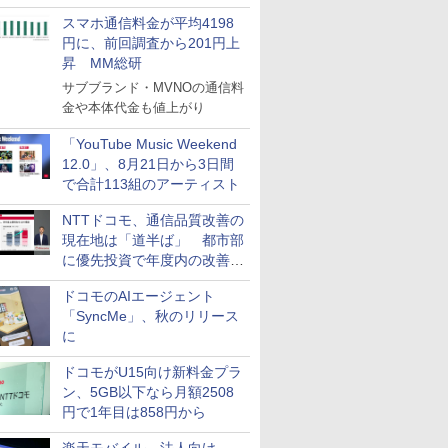
スマホ通信料金が平均4198
円に、前回調査から201円上
昇 MM総研
サブブランド・MVNOの通信料
金や本体代金も値上がり
「YouTube Music Weekend
12.0」、8月21日から3日間
で合計113組のアーティスト
NTTドコモ、通信品質改善の
現在地は「道半ば」 都市部
に優先投資で年度内の改善目
指す
ドコモのAIエージェント
「SyncMe」、秋のリリース
に
ドコモがU15向け新料金プラ
ン、5GB以下なら月額2508
円で1年目は858円から