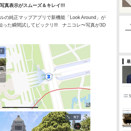
 3D写真表示がスムーズ＆キレイ!!!
の純正マップアプリで新機能「Look Around」が
った瞬間試してビックリ!!! ナニコレ〜写真が3D
最