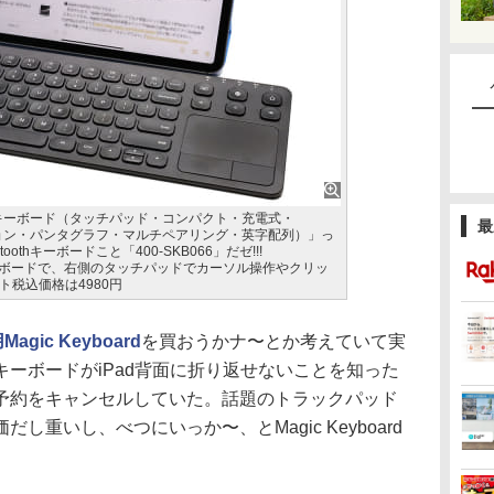
othキーボード（タッチパッド・コンパクト・充電式・
最
レーション・パンタグラフ・マルチペアリング・英字配列）」っ
othキーボードこと「400-SKB066」だゼ!!!
toothキーボードで、右側のタッチパッドでカーソル操作やクリッ
税込価格は4980円
用Magic Keyboard
を買おうかナ〜とか考えていて実
ーボードがiPad背面に折り返せないことを知った
予約をキャンセルしていた。話題のトラックパッド
重いし、べつにいっか〜、とMagic Keyboard