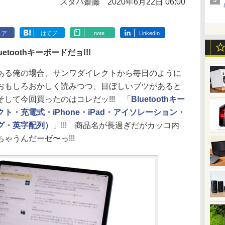
スタパ齋藤
2020年6月22日 06:00
ェア
はてブ
note
LinkedIn
etoothキーボードだョ!!!
る俺の場合、サンワダイレクトから毎日のように
おもしろおかしく読みつつ、目ぼしいブツがあると
して今回買ったのはコレだッ!!! 「
Bluetoothキー
・充電式・iPhone・iPad・アイソレーション・
グ・英字配列）
」!!! 商品名が長過ぎだがカッコ内
ゃうんだーゼ〜っ!!!