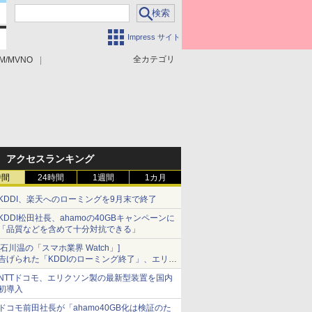
Impress サイト
全カテゴリ
M/MVNO
アクセスランキング
時間
24時間
1週間
1カ月
KDDI、楽天へのローミングを9月末で終了
KDDI松田社長、ahamoの40GBキャンペーンに
「品質などを含めて十分対抗できる」
[石川温の「スマホ業界 Watch」]
告げられた「KDDIのローミング終了」、エリア
マップの落とし穴と楽天モバイルの課題
NTTドコモ、エリクソン製の最新型装置を国内
初導入
ドコモ前田社長が「ahamo40GB化は検証のた