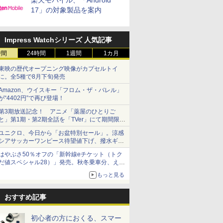
楽天モバイル、「Android
17」の対象製品を案内
Impress Watchシリーズ 人気記事
時間
24時間
1週間
1カ月
東映の歴代オープニング映像がカプセルトイ
に。全5種で8月下旬発売
Amazon、ウイスキー「フロム・ザ・バレル」
が“4402円”で再び登場！
第3期放送記念！ アニメ「薬屋のひとりご
と」第1期・第2期全話を「TVer」にて期間限定
で順次無料配信開始
ユニクロ、今日から「お盆特別セール」。涼感
シアサッカーワンピース待望値下げ、撥水ギア
ショーツは1990円に
はやぶさ50％オフの「新幹線eチケット（トク
だ値スペシャル28）」発売。秋冬乗車分、えき
ねっと限定
もっと見る
おすすめ記事
初心者の方におくる、スマー