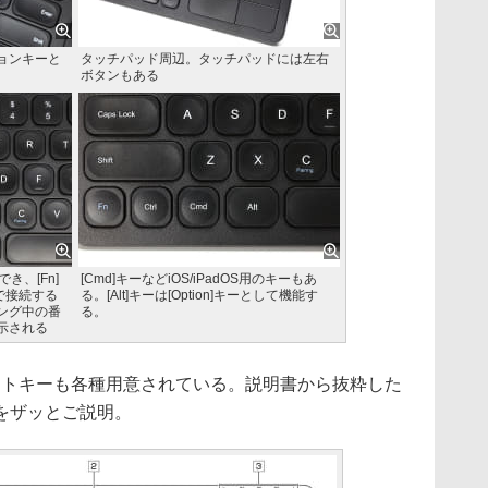
ョンキーと
タッチパッド周辺。タッチパッドには左右
ボタンもある
でき、[Fn]
[Cmd]キーなどiOS/iPadOS用のキーもあ
押しで接続する
る。[Alt]キーは[Option]キーとして機能す
ング中の番
る。
示される
トカットキーも各種用意されている。説明書から抜粋した
をザッとご説明。