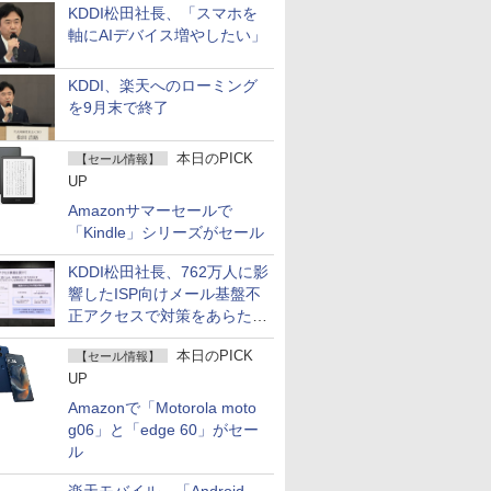
KDDI松田社長、「スマホを
軸にAIデバイス増やしたい」
KDDI、楽天へのローミング
を9月末で終了
本日のPICK
【セール情報】
UP
Amazonサマーセールで
「Kindle」シリーズがセール
KDDI松田社長、762万人に影
響したISP向けメール基盤不
正アクセスで対策をあらため
て説明
本日のPICK
【セール情報】
UP
Amazonで「Motorola moto
g06」と「edge 60」がセー
ル