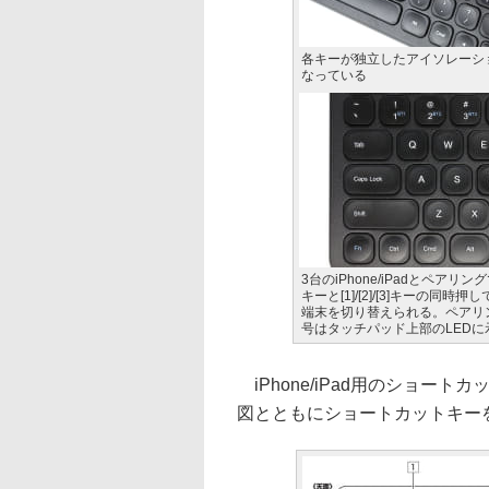
各キーが独立したアイソレーシ
なっている
3台のiPhone/iPadとペアリング
キーと[1]/[2]/[3]キーの同時
端末を切り替えられる。ペアリ
号はタッチパッド上部のLEDに
iPhone/iPad用のショー
図とともにショートカットキー