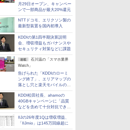
月29日オープン、キャンペー
ンで一部商品が最大20%還元
NTTドコモ、エリクソン製の
最新型装置を国内初導入
KDDIの第1四半期決算説明
会、増収増益もガバナンスや
セキュリティ対策などに課題
石川温の「スマホ業界
連載
Watch」
告げられた「KDDIのローミ
ング終了」、エリアマップの
落とし穴と楽天モバイルの課
題
KDDI松田社長、ahamoの
40GBキャンペーンに「品質
などを含めて十分対抗でき
る」
IIJの26年度1Qは増収増益、
「IIJmio」は145万回線超に