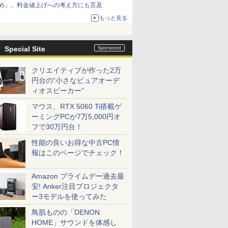
め」、料金値上げへの考え方にも言及
もっと見る
Special Site
クリエイティブが作った2万
円台の“小さなピュアオーデ
ィオスピーカー”
マウス、RTX 5060 Ti搭載ゲ
ーミングPCが7万5,000円オ
フで30万円台！
性能の良いお得な中古PC情
報はこのページでチェック！
Amazon プライムデー過去最
安! Anker注目プロジェクタ
ー3モデルを使ってみた
鳥肌ものの「DENON
HOME」サウンドを体感し