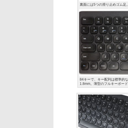
裏面には5つの滑り止めゴム足
84キーで、キー配列は標準的
1.8mm。薄型のフルキーボ