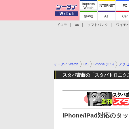
ドコモ
au
ソフトバンク
ワイモ
格安スマホ/SIMフリースマホ
周辺機器/
ケータイ Watch
OS
iPhone (iOS)
アク
スタパ齋藤の「スタパトロニクスM
iPhone/iPad対応