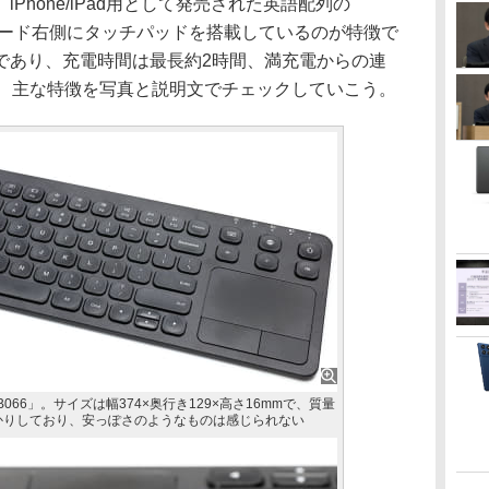
hone/iPad用として発売された英語配列の
キーボード右側にタッチパッドを搭載しているのが特徴で
であり、充電時間は最長約2時間、満充電からの連
他、主な特徴を写真と説明文でチェックしていこう。
-SKB066」。サイズは幅374×奥行き129×高さ16mmで、質量
っかりしており、安っぽさのようなものは感じられない