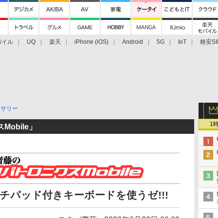
バイル
UQ
楽天
iPhone (iOS)
Android
5G
IoT
格安SI
アクセサリー
業界動向
法人向け
最新技術/その他
セサリー
1
obile」
のタッチパッド付きキーボードを使うゼ!!!