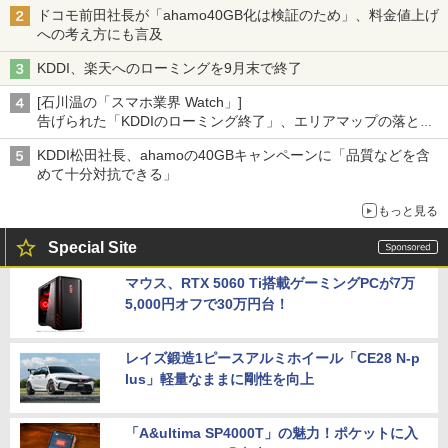
ドコモ前田社長が「ahamo40GB化は検証のため」、料金値上げ
への考え方にも言及
KDDI、楽天へのローミングを9月末で終了
[石川温の「スマホ業界 Watch」]
告げられた「KDDIのローミング終了」、エリアマップの落とし
穴と楽天モバイルの課題
KDDI松田社長、ahamoの40GBキャンペーンに「品質などを含
めて十分対抗できる」
もっと見る
Special Site
マウス、RTX 5060 Ti搭載ゲーミングPCが7万
5,000円オフで30万円台！
レイズ鍛造1ピースアルミホイール「CE28 N-p
lus」軽量なままに剛性を向上
「A&ultima SP4000T」の魅力！ポケットに入