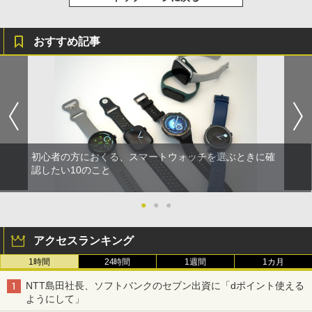
おすすめ記事
初心者の方におくる、スマートウォッチを選ぶときに確
認したい10のこと
●
●
●
アクセスランキング
1時間
24時間
1週間
1カ月
NTT島田社長、ソフトバンクのセブン出資に「dポイント使える
ようにして」